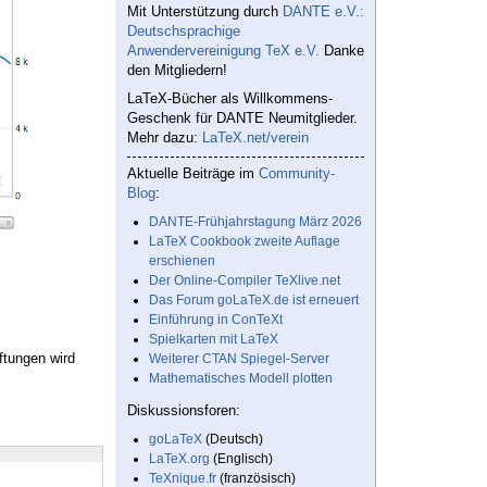
Mit Unterstützung durch
DANTE e.V.:
Deutschsprachige
Anwendervereinigung TeX e.V.
Danke
den Mitgliedern!
LaTeX-Bücher als Willkommens-
Geschenk für DANTE Neumitglieder.
Mehr dazu:
LaTeX.net/verein
Aktuelle Beiträge im
Community-
Blog
:
DANTE-Frühjahrstagung März 2026
LaTeX Cookbook zweite Auflage
erschienen
Der Online-Compiler TeXlive.net
Das Forum goLaTeX.de ist erneuert
Einführung in ConTeXt
Spielkarten mit LaTeX
ftungen wird
Weiterer CTAN Spiegel-Server
Mathematisches Modell plotten
Diskussionsforen:
goLaTeX
(Deutsch)
LaTeX.org
(Englisch)
TeXnique.fr
(französisch)