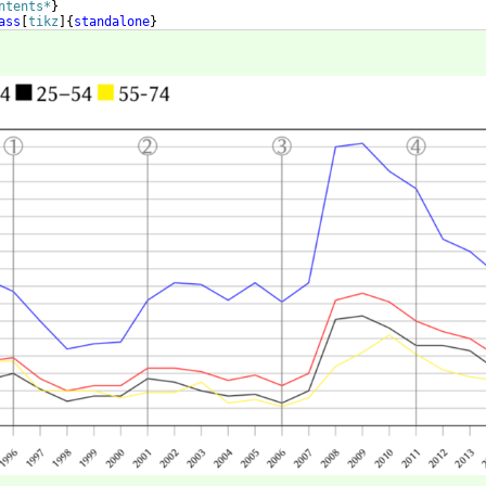
ntents*
}
ass
[
tikz
]
{
standalone
}
{
pgfplots
}