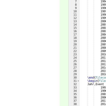
7
    199
8
    199
9
    199
10
    199
11
    199
12
    199
13
    200
14
    200
15
    200
16
    200
17
    200
18
    200
19
    200
20
    200
21
    200
22
    200
23
    201
24
    201
25
    201
26
    201
27
    201
28
    201
29
    201
30
\end
{
fileco
31
\begin
{
file
32
    Jahr,Event
33
    199
34
    199
35
    200
36
    200
37
    201
38
    201