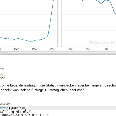
 ohne Legendeneintrag, in die Statistik reinpacken, aber bei längeren Beschri
scheint wohl solche Einträge zu ermöglichen, aber wie?
ersetzen:
ents*
}
{
GDP.csv
}
tal,Jung,Mittel,Alt
 1990-01-01,2.5,4.9,2.2,1.6