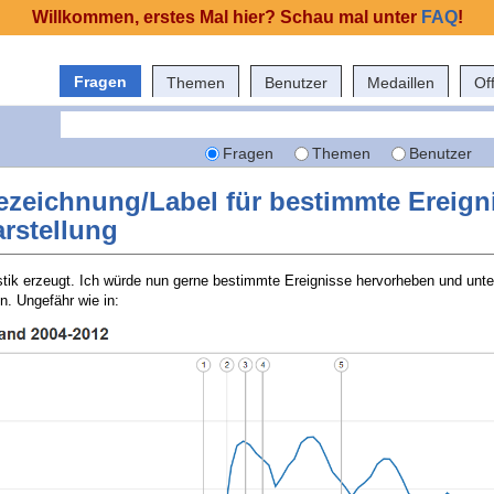
Willkommen, erstes Mal hier? Schau mal unter
FAQ
!
Fragen
Themen
Benutzer
Medaillen
Of
Fragen
Themen
Benutzer
zeichnung/Label für bestimmte Ereigni
arstellung
stik erzeugt. Ich würde nun gerne bestimmte Ereignisse hervorheben und unt
n. Ungefähr wie in: