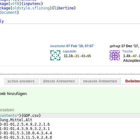
kage
[
utf8
]
{
inputenc
}
ckage
[
oldstyle,sflining
]
{
libertine
}
document
}
ly
tikzpicture
}
bearbeitet
07 Feb '18, 07:57
gefragt
17 Dez '17,
saputello
Tischa
11.1k
1.4k
●
21
●
43
●
65
●
47
●
Akzeptier
active answers
älteste Antworten
neueste Antworten
Beliebt
hinzufügen.
omb
ersetzen:
contents*
}
{
GDP.csv
}
Jung,Mittel,Alt
0-01-01,2.5,4.9,2.2,1.6
1-01-01,4.3,9.9,3.2,3.1
2-01-01,5.3,10.0,4.3,4.4
3-01-01,5.3,11.5,4.2,4.0