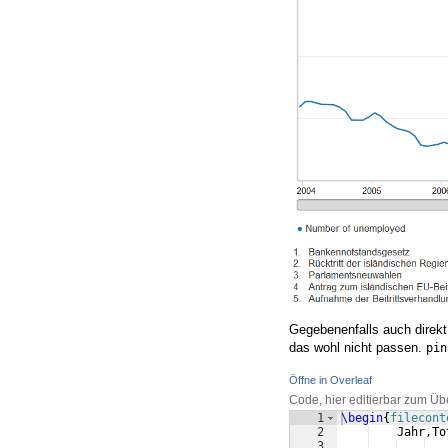
Gegebenenfalls auch direkt,
das wohl nicht passen.
pin
Öffne in Overleaf
Code, hier editierbar zum Üb
1
\begin
{
filecont
2
    Jahr,To
3
   