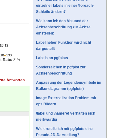
einzelner labels in einer \foreach-
Schleife ändern?
Wie kann ich den Abstand der
Achsenbeschriftung zur Achse
einstellen:
Label neben Funktion wird nicht
 18:19
dargestellt
118
●
133
Labels an pgfplots
t-Rate:
21%
Sonderzeichen in pgfplot zur
Achsenbeschriftung
este Antworten
Anpassung der Legendensymbole im
Balkendiagramm (pgfplots)
Image Externalization Problem mit
eps Bildern
\label und \nameref verhalten sich
merkwürdig
Wie erstelle ich mit pgfplots eine
Pseudo-2D-Darstellung?