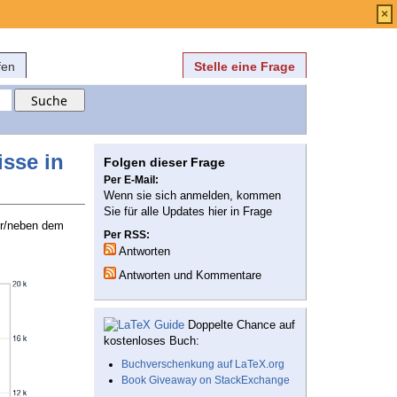
Anmelden
über
FAQ
×
fen
Stelle eine Frage
sse in
Folgen dieser Frage
Per E-Mail:
Wenn sie sich anmelden, kommen
Sie für alle Updates hier in Frage
er/neben dem
Per RSS:
Antworten
Antworten und Kommentare
Doppelte Chance auf
kostenloses Buch:
Buchverschenkung auf LaTeX.org
Book Giveaway on StackExchange