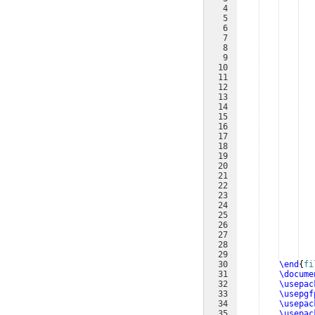
4
   
5
   
6
   
7
   
8
   
9
   
10
   
11
   
12
   
13
   
14
   
15
   
16
   
17
   
18
   
19
   
20
   
21
   
22
   
23
   
24
   
25
   
26
   
27
   
28
   
29
   
30
\end
{
fi
31
\docume
32
\usepac
33
\usepgf
34
\usepac
35
\usepac