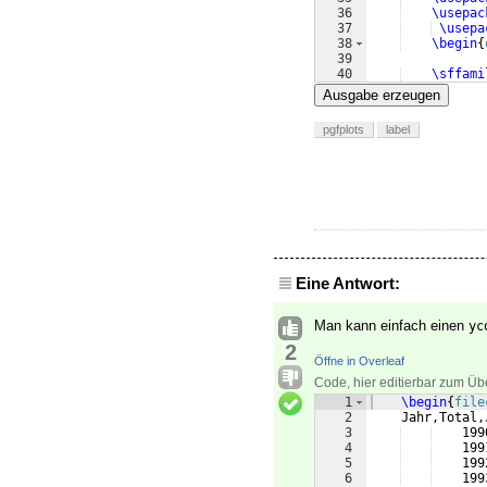
36
\usepac
37
\usepa
38
\begin
{
39
40
\sffami
41
\begin
{
Ausgabe erzeugen
pgfplots
label
Eine Antwort:
Man kann einfach einen
yc
2
Öffne in Overleaf
Code, hier editierbar zum Üb
1
\begin
{
file
2
    Jahr,Total,
3
    199
4
    199
5
    199
6
    199