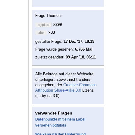
Frage-Themen:
×299
pgfplots
×33
label
gestellte Frage:
17 Dez '17, 18:19
Frage wurde gesehen:
6,766 Mal
zuletzt geändert:
09 Apr '18, 06:11
Alle Beiträge auf dieser Webseite
unterliegen, soweit nicht anders
angegeben, der
Creative Commons
Attribution Share-Alike 3.0
Lizenz
(cc-by-sa 3.0).
verwandte Fragen
Datenpunkte mit einem Label
versehen pgfplots
Wie kann ich den Hintergrund