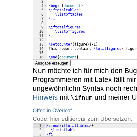
3
4
\begin
{
document
}
5
\iftotaltables
6
\listoftables
7
\fi
8
9
\iftotalfigures
10
\listoffigures
11
\fi
12
13
\setcounter
{
figure
}
{
-1
}
14
This report contains 
\totalfigures
\ 
figur
15
16
\end
{
document
}
Ausgabe erzeugen
Nun möchte ich für mich den Bug
Programmieren mit Latex fällt mir
ungewöhnlichn Syntax noch recht
Hinweis
mit
und meiner 
\ifnum
Öffne in Overleaf
Code, hier editierbar zum Übersetzen:
1
\ifnum\iftotaltables
>0
2
\listoftables
3
\fi