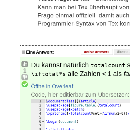
Kann man bei Tex überhaupt von T
Frage einmal offiziell, damit auch
Programmier-Syntax von Tex ko
Eine Antwort:
active answers
älteste
Du kannst natürlich
s
totalcount
1
alle Zahlen < 1 als
fa
\iftotal*s
Öffne in Overleaf
Code, hier editierbar zum Übersetzen:
1
\documentclass
[
]
{
article
}
2
\usepackage
[
figure,table
]
{
totalcount
}
3
\usepackage
{
xpatch
}
4
\xpatchcmd
{
\totalcount
@set
}
{
\ifnum
#2=0
}
{
\
5
6
\begin
{
document
}
7
8
\iftotaltables