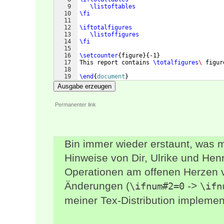
9
\listoftables
10
\fi
11
12
\iftotalfigures
13
\listoffigures
14
\fi
15
16
\setcounter
{
figure
}
{
-1
}
17
This report contains 
\totalfigures
\ 
figur
18
19
\end
{
document
}
Ausgabe erzeugen
Permanenter link
Bin immer wieder erstaunt, was mi
Hinweise von Dir, Ulrike und Henr
Operationen am offenen Herzen
Änderungen (
->
\ifnum#2=0
\ifn
meiner Tex-Distribution implement