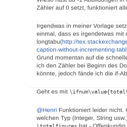
Zähler auf 0 setzt, funktioniert all
Irgendwas in meiner Vorlage setz
einmal, dass es irgendetwas mit
longtabu(
http://tex.stackexchang
caption-without-incrementing-tabl
Grund momentan auf die schnelle 
ich den Zähler bei Beginn des D
könnte, jedoch fände ich die if-Ab
Geht es mit
\ifnum\value{total
@Henri
Funktioniert leider nicht.
welchen Typ (Integer, String usw
hat - Offenkundig n
\totalfigures