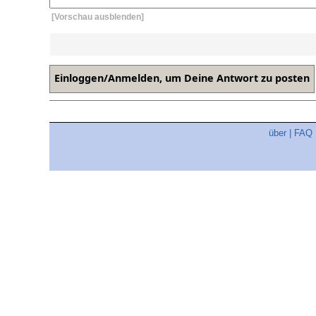
[Vorschau ausblenden]
über
|
FAQ