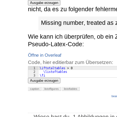
Ausgabe erzeugen
nicht, da es zu folgender fehler
Missing number, treated as 
Wie kann ich überprüfen, ob ein Zä
Pseudo-Latex-Code:
Öffne in Overleaf
Code, hier editierbar zum Übersetzen:
1
\iftotaltables
 > 0
2
\listoftables
3
\fi
Ausgabe erzeugen
caption
listoffigures
listoftables
bear
Wieso hast du -1 Abbildungen i