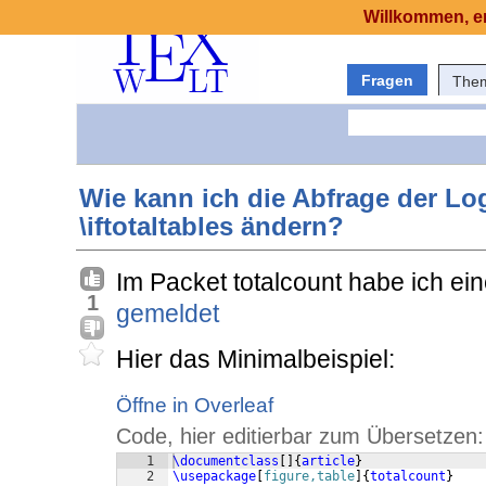
Willkommen, er
Fragen
The
Wie kann ich die Abfrage der Logi
\iftotaltables ändern?
Im Packet totalcount habe ich ein
1
gemeldet
Hier das Minimalbeispiel:
Öffne in Overleaf
Code, hier editierbar zum Übersetzen:
1
\documentclass
[
]
{
article
}
2
\usepackage
[
figure,table
]
{
totalcount
}