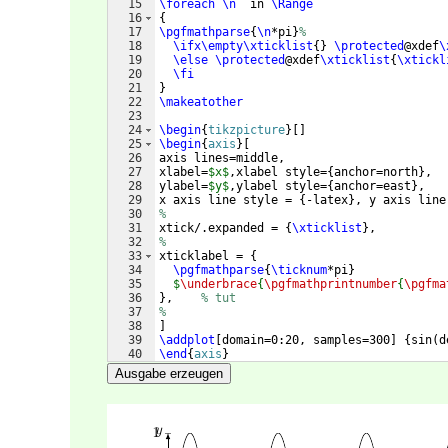
15
\foreach
\n
  in 
\Range
16
{
17
\pgfmathparse
{
\n
*pi
}
%
18
\ifx\empty\xticklist
{
}
\protected
@xdef
\
19
\else
\protected
@xdef
\xticklist
{
\xtickl
20
\fi
21
}
22
\makeatother
23
24
\begin
{
tikzpicture
}
[
]
25
\begin
{
axis
}
[
26
axis lines=middle, 
27
xlabel=
$x$
,xlabel style=
{
anchor=north
}
,
28
ylabel=
$y$
,ylabel style=
{
anchor=east
}
,
29
x axis line style = 
{
-latex
}
, y axis line
30
%
31
xtick/.expanded = 
{
\xticklist
}
,          
32
%
33
xticklabel = 
{
34
\pgfmathparse
{
\ticknum
*pi
}
35
$
\underbrace
{
\pgfmathprintnumber
{
\pgfma
36
}
,    
% tut
37
%
38
]
39
\addplot
[
domain=0:20, samples=300
]
{
sin
(
d
40
\end
{
axis
}
41
\end
{
tikzpicture
}
Ausgabe erzeugen