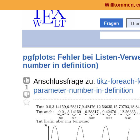
Willkommen, er
Fragen
The
pgfplots: Fehler bei Listen-Verw
number in definition)
Anschlussfrage zu:
tikz-foreach-f
1
parameter-number-in-definition