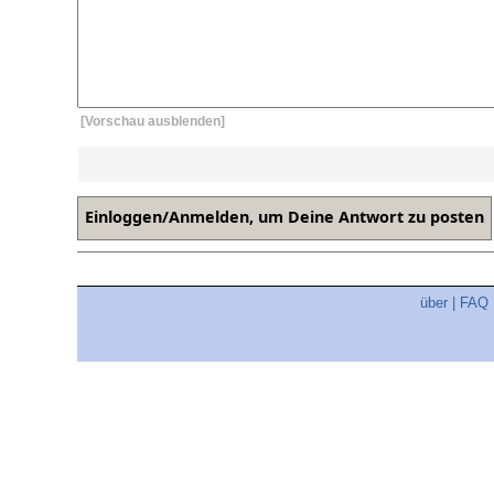
[Vorschau ausblenden]
über
|
FAQ