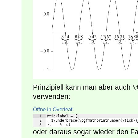
Prinzipiell kann man aber auch
\
verwenden:
Öffne in Overleaf
1
xticklabel = {
2
  $\underbrace{\pgfmathprintnumber{\tick}}
3
},    % tut
oder daraus sogar wieder den Fa