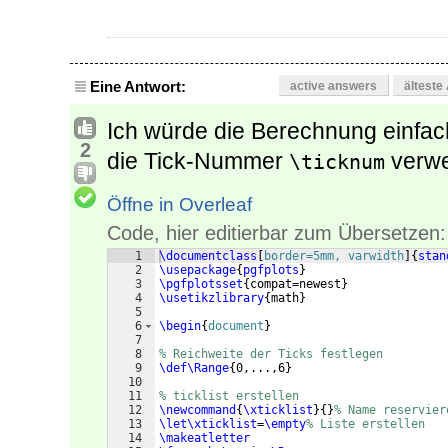
Eine Antwort:
active answers
älteste
Ich würde die Berechnung einfa
2
die Tick-Nummer
verw
\ticknum
Öffne in Overleaf
Code, hier editierbar zum Übersetzen:
1
\documentclass
[
border=5mm, varwidth
]
{
stan
2
\usepackage
{
pgfplots
}
3
\pgfplotsset
{
compat=newest
}
4
\usetikzlibrary
{
math
}
5
6
\begin
{
document
}
7
8
% Reichweite der Ticks festlegen
9
\def\Range
{
0,...,6
}
10
11
% ticklist erstellen
12
\newcommand
{
\xticklist
}
{
}
% Name reservier
13
\let\xticklist
=
\empty
% Liste erstellen
14
\makeatletter