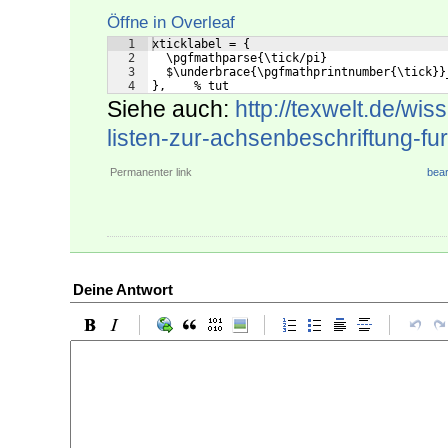
Öffne in Overleaf
1
xticklabel = {
2
  \pgfmathparse{\tick/pi}
3
  $\underbrace{\pgfmathprintnumber{\tick}}
4
},    % tut
Siehe auch:
http://texwelt.de/wis
listen-zur-achsenbeschriftung-fur
Permanenter link
bear
Deine Antwort