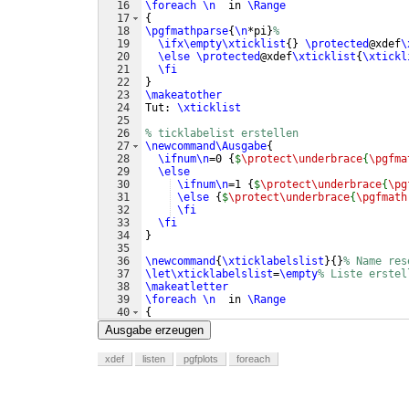
16
\foreach
\n
  in 
\Range
17
{
18
\pgfmathparse
{
\n
*pi
}
%
19
\ifx\empty\xticklist
{
}
\protected
@xdef
\
20
\else
\protected
@xdef
\xticklist
{
\xtickl
21
\fi
22
}
23
\makeatother
24
Tut: 
\xticklist
25
26
% ticklabelist erstellen
27
\newcommand\Ausgabe
{
28
\ifnum\n
=0 
{
$
\protect\underbrace
{
\pgfma
29
\else
30
\ifnum\n
=1 
{
$
\protect\underbrace
{
\pg
31
\else
{
$
\protect\underbrace
{
\pgfmath
32
\fi
33
\fi
34
}
35
36
\newcommand
{
\xticklabelslist
}
{
}
% Name res
37
\let\xticklabelslist
=
\empty
% Liste erstel
38
\makeatletter
39
\foreach
\n
  in 
\Range
40
{
41
\pgfmathparse
{
\n
*pi
}
% 
Ausgabe erzeugen
xdef
listen
pgfplots
foreach