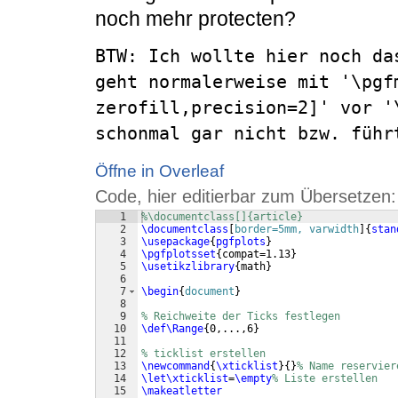
noch mehr protecten?
BTW: Ich wollte hier noch da
geht normalerweise mit '\pgf
zerofill,precision=2]' vor '
schonmal gar nicht bzw. führ
Öffne in Overleaf
Code, hier editierbar zum Übersetzen:
1
%\documentclass[]{article}
2
\documentclass
[
border=5mm, varwidth
]
{
stan
3
\usepackage
{
pgfplots
}
4
\pgfplotsset
{
compat=1.13
}
5
\usetikzlibrary
{
math
}
6
7
\begin
{
document
}
8
9
% Reichweite der Ticks festlegen
10
\def\Range
{
0,...,6
}
11
12
% ticklist erstellen
13
\newcommand
{
\xticklist
}
{
}
% Name reservier
14
\let\xticklist
=
\empty
% Liste erstellen
15
\makeatletter