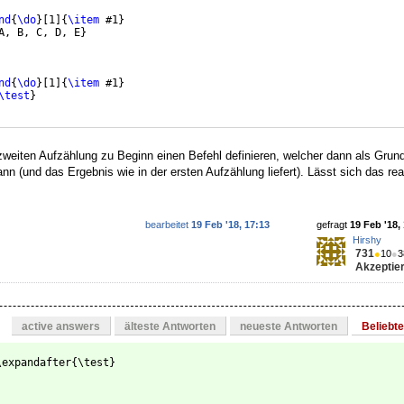
nd
{
\do
}
[
1
]
{
\item
 #1
}
A, B, C, D, E
}
nd
{
\do
}
[
1
]
{
\item
 #1
}
\test
}
zweiten Aufzählung zu Beginn einen Befehl definieren, welcher dann als Grund
nn (und das Ergebnis wie in der ersten Aufzählung liefert). Lässt sich das rea
bearbeitet
19 Feb '18, 17:13
gefragt
19 Feb '18,
Hirshy
731
●
10
●
3
Akzeptier
active answers
älteste Antworten
neueste Antworten
Beliebt
\expandafter{\test}