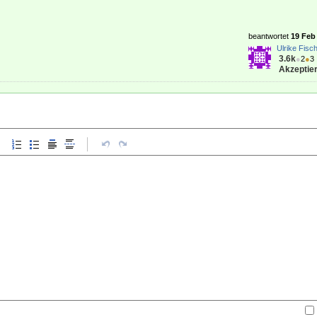
beantwortet
19 Feb 
Ulrike Fisc
3.6k
●
2
●
3
Akzeptier