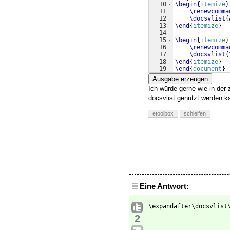
10
\begin
{
itemize
}
11
\renewcomma
12
\docsvlist
{
13
\end
{
itemize
}
14
15
\begin
{
itemize
}
16
\renewcomma
17
\docsvlist
{
18
\end
{
itemize
}
19
\end
{
document
}
Ausgabe erzeugen
Ich würde gerne wie in der 
docsvlist genutzt werden ka
etoolbox
schleifen
Eine Antwort:
\expandafter\docsvlist
2