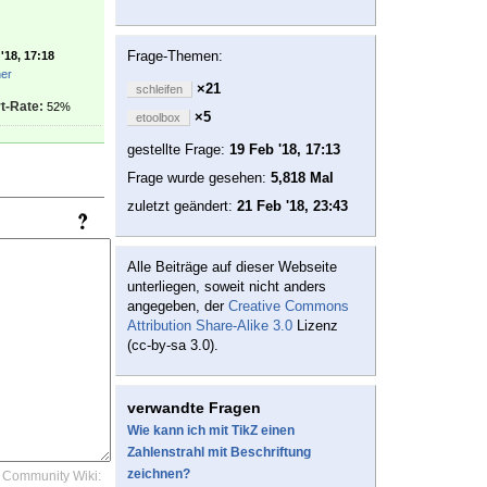
Frage-Themen:
'18, 17:18
her
×21
schleifen
t-Rate:
52%
×5
etoolbox
gestellte Frage:
19 Feb '18, 17:13
Frage wurde gesehen:
5,818 Mal
zuletzt geändert:
21 Feb '18, 23:43
Alle Beiträge auf dieser Webseite
unterliegen, soweit nicht anders
angegeben, der
Creative Commons
Attribution Share-Alike 3.0
Lizenz
(cc-by-sa 3.0).
verwandte Fragen
Wie kann ich mit TikZ einen
Zahlenstrahl mit Beschriftung
zeichnen?
Community Wiki: