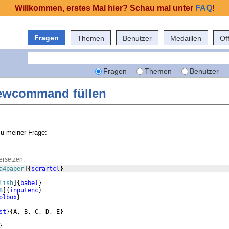
Willkommen, erstes Mal hier? Schau mal unter
FAQ
!
Fragen
Themen
Benutzer
Medaillen
Of
Fragen
Themen
Benutzer
\newcommand füllen
zu meiner Frage:
ersetzen:
a4paper
]
{
scrartcl
}
lish
]
{
babel
}
8
]
{
inputenc
}
olbox
}
st
}
{
A, B, C, D, E
}
}