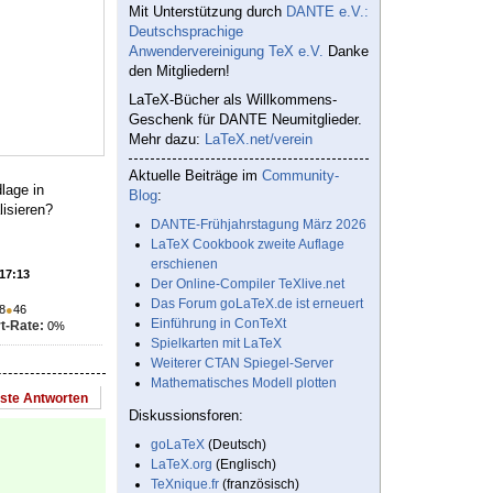
Mit Unterstützung durch
DANTE e.V.:
Deutschsprachige
Anwendervereinigung TeX e.V.
Danke
den Mitgliedern!
LaTeX-Bücher als Willkommens-
Geschenk für DANTE Neumitglieder.
Mehr dazu:
LaTeX.net/verein
Aktuelle Beiträge im
Community-
lage in
Blog
:
lisieren?
DANTE-Frühjahrstagung März 2026
LaTeX Cookbook zweite Auflage
erschienen
 17:13
Der Online-Compiler TeXlive.net
Das Forum goLaTeX.de ist erneuert
8
●
46
Einführung in ConTeXt
t-Rate:
0%
Spielkarten mit LaTeX
Weiterer CTAN Spiegel-Server
Mathematisches Modell plotten
este Antworten
Diskussionsforen:
goLaTeX
(Deutsch)
LaTeX.org
(Englisch)
TeXnique.fr
(französisch)