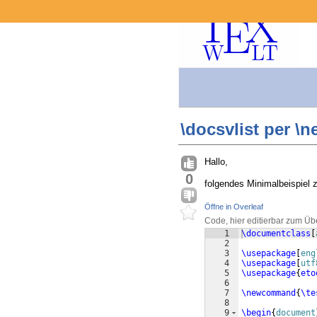
\docsvlist per 
Hallo,
0
folgendes Minimalbeispiel 
Öffne in Overleaf
Code, hier editierbar zum Üb
1
\documentclass
[
2
3
\usepackage
[
eng
4
\usepackage
[
utf
5
\usepackage
{
eto
6
7
\newcommand
{
\te
8
9
\begin
{
document