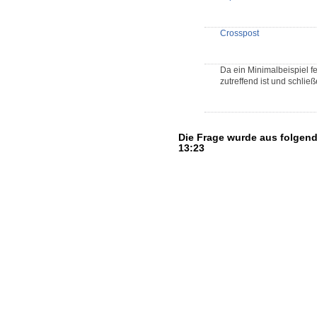
Crosspost
Da ein Minimalbeispiel f
zutreffend ist und schließ
Die Frage wurde aus folgen
13:23