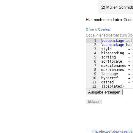
(2) Müller, Schmidt
Hier noch mein Latex-Code
Öffne in Overleaf
Code, hier editierbar zum Üb
1
\usepackage
[
aut
2
\usepackage
[
bac
3
style        = 
4
bibencoding  = 
5
sorting      = 
6
sortlocale   = 
7
maxcitenames = 
8
maxbibnames  = 
9
language     = 
10
hyperref     = 
11
dashed       = 
12
]
{
biblatex
}
Ausgabe erzeugen
biblatex
http://texwelt.de/wissen/