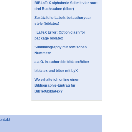
BiBLaTeX alphabetic Stil mit vier statt
drei Buchstaben (biber)
Zusätzliche Labels bei authoryear-
style (biblatex)
! LaTeX Error: Option clash for
package biblatex
Subbibliography mit römischen
Nummern
a.a.O. in authortitle biblatex/biber
biblatex und biber mit LyX
Wo erhalte ich online einen
Bibliographie-Eintrag für
BibTeX/biblatex?
ontakt