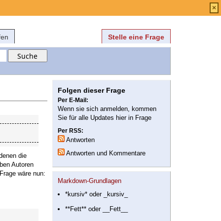
Anmelden
über
FAQ
×
fen
Stelle eine Frage
Folgen dieser Frage
Per E-Mail:
Wenn sie sich anmelden, kommen
Sie für alle Updates hier in Frage
Per RSS:
Antworten
Antworten und Kommentare
 denen die
lben Autoren
 Frage wäre nun:
Markdown-Grundlagen
*kursiv* oder _kursiv_
**Fett** oder __Fett__