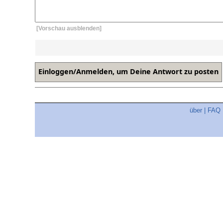
[Vorschau ausblenden]
über
|
FAQ