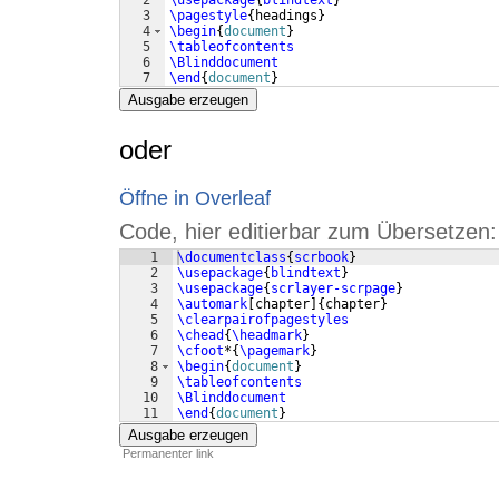
2
\usepackage
{
blindtext
}
3
\pagestyle
{
headings
}
4
\begin
{
document
}
5
\tableofcontents
6
\Blinddocument
7
\end
{
document
}
Ausgabe erzeugen
oder
Öffne in Overleaf
Code, hier editierbar zum Übersetzen:
1
\documentclass
{
scrbook
}
2
\usepackage
{
blindtext
}
3
\usepackage
{
scrlayer-scrpage
}
4
\automark
[
chapter
]
{
chapter
}
5
\clearpairofpagestyles
6
\chead
{
\headmark
}
7
\cfoot
*
{
\pagemark
}
8
\begin
{
document
}
9
\tableofcontents
10
\Blinddocument
11
\end
{
document
}
Ausgabe erzeugen
Permanenter link