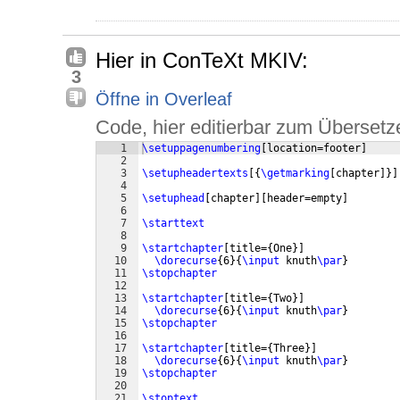
Hier in ConTeXt MKIV:
3
Öffne in Overleaf
Code, hier editierbar zum Übersetz
1
\setuppagenumbering
[
location=footer
]
2
3
\setupheadertexts
[{
\getmarking
[
chapter
]}]
4
5
\setuphead
[
chapter
]
[
header=empty
]
6
7
\starttext
8
9
\startchapter
[
title=
{
One
}]
10
\dorecurse
{
6
}
{
\input
 knuth
\par
}
11
\stopchapter
12
13
\startchapter
[
title=
{
Two
}]
14
\dorecurse
{
6
}
{
\input
 knuth
\par
}
15
\stopchapter
16
17
\startchapter
[
title=
{
Three
}]
18
\dorecurse
{
6
}
{
\input
 knuth
\par
}
19
\stopchapter
20
21
\stoptext