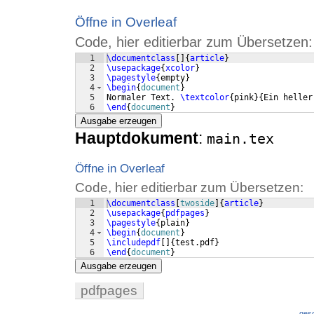
Öffne in Overleaf
Code, hier editierbar zum Übersetzen:
1
\documentclass
[
]
{
article
}
2
\usepackage
{
xcolor
}
3
\pagestyle
{
empty
}
4
\begin
{
document
}
5
Normaler Text. 
\textcolor
{
pink
}
{
Ein heller
6
\end
{
document
}
Ausgabe erzeugen
Hauptdokument
:
main.tex
Öffne in Overleaf
Code, hier editierbar zum Übersetzen:
1
\documentclass
[
twoside
]
{
article
}
2
\usepackage
{
pdfpages
}
3
\pagestyle
{
plain
}
4
\begin
{
document
}
5
\includepdf
[
]
{
test.pdf
}
6
\end
{
document
}
Ausgabe erzeugen
pdfpages
ges