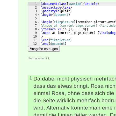
1
\documentclass
[
twoside
]
{
article
}
2
\usepackage
{
tikz
}
3
\pagestyle
{
plain
}
4
\begin
{
document
}
5
6
\begin
{
tikzpicture
}
[
remember picture,over
7
%\node at (current page.center) {\include
8
\foreach
\i
 in 
{
1,...,10
}
{
9
\node
 at 
(
current page.center
)
{
\includeg
10
}
11
\end
{
tikzpicture
}
12
\end
{
document
}
Ausgabe erzeugen
Permanenter link
Da dabei nicht physisch mehrfach
1
dass das etwas bringt. Rosa nich
einmal Rosa, ohne dass sich die 
die Seite wirklich mehrfach bedr
wird. Alternativ könnte man eine
damit die Linien fetter werden. 