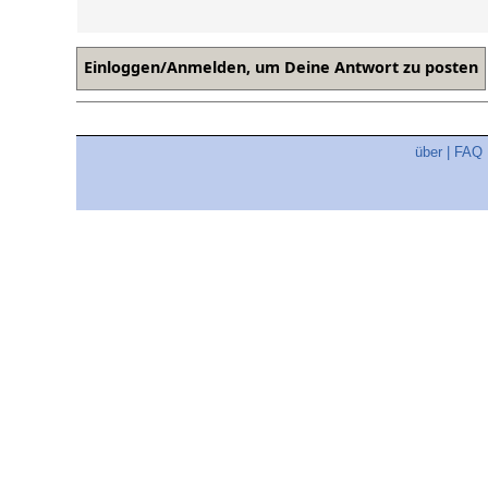
über
|
FAQ