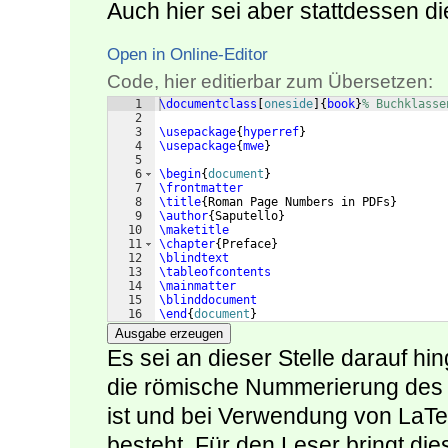
Auch hier sei aber stattdessen d
Open in Online-Editor
Code, hier editierbar zum Übersetzen:
1
\documentclass
[
oneside
]
{
book
}
% Buchklasse
2
3
\usepackage
{
hyperref
}
4
\usepackage
{
mwe
}
5
6
\begin
{
document
}
7
\frontmatter
8
\title
{
Roman Page Numbers in PDFs
}
9
\author
{
Saputello
}
10
\maketitle
11
\chapter
{
Preface
}
12
\blindtext
13
\tableofcontents
14
\mainmatter
15
\blinddocument
16
\end
{
document
}
Ausgabe erzeugen
Es sei an dieser Stelle darauf h
die römische Nummerierung des V
ist und bei Verwendung von LaTe
besteht. Für den Leser bringt die