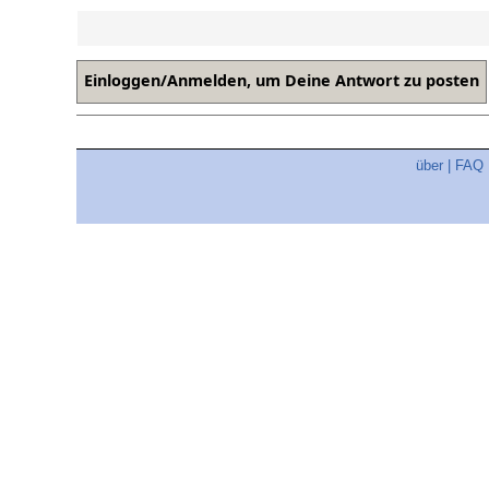
über
|
FAQ