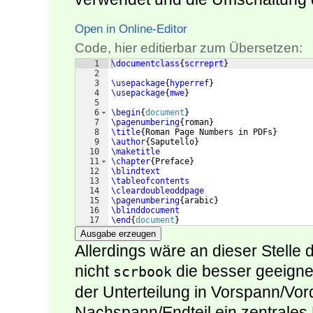
Open in Online-Editor
Code, hier editierbar zum Übersetzen:
1
\documentclass
{
scrreprt
}
2
3
\usepackage
{
hyperref
}
4
\usepackage
{
mwe
}
5
6
\begin
{
document
}
7
\pagenumbering
{
roman
}
8
\title
{
Roman Page Numbers in PDFs
}
9
\author
{
Saputello
}
10
\maketitle
11
\chapter
{
Preface
}
12
\blindtext
13
\tableofcontents
14
\cleardoubleoddpage
15
\pagenumbering
{
arabic
}
16
\blinddocument
17
\end
{
document
}
Ausgabe erzeugen
Allerdings wäre an dieser Stelle
nicht
die besser geeignet
scrbook
der Unterteilung in Vorspann/Vord
Nachspann/Endteil ein zentrale