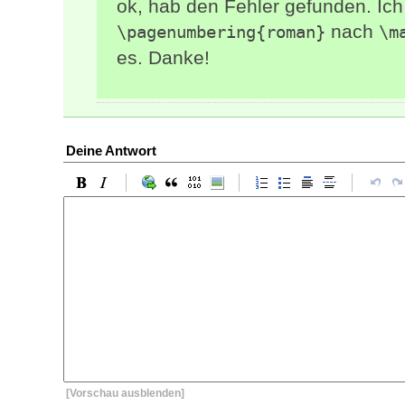
ok, hab den Fehler gefunden. Ich
nach
\pagenumbering{roman}
\m
es. Danke!
Deine Antwort
[Vorschau ausblenden]