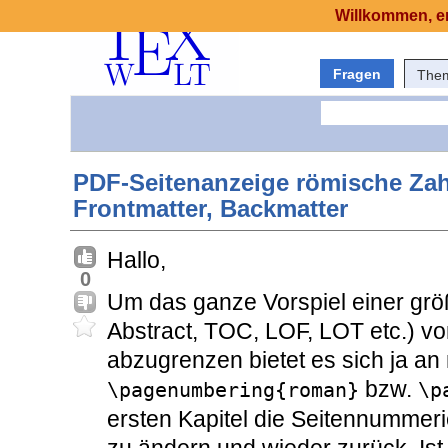
Willkommen, er
Fragen
The
PDF-Seitenanzeige römische Zah
Frontmatter, Backmatter
Hallo,
0
Um das ganze Vorspiel einer größe
Abstract, TOC, LOF, LOT etc.) vo
abzugrenzen bietet es sich ja an
bzw.
\pagenumbering{roman}
\p
ersten Kapitel die Seitennummer