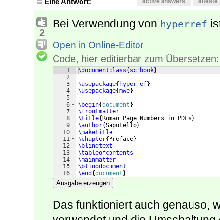
Eine Antwort:
active answers
älteste
Bei Verwendung von
is
hyperref
2
Open in Online-Editor
Code, hier editierbar zum Übersetzen:
1
\documentclass
{
scrbook
}
2
3
\usepackage
{
hyperref
}
4
\usepackage
{
mwe
}
5
6
\begin
{
document
}
7
\frontmatter
8
\title
{
Roman Page Numbers in PDFs
}
9
\author
{
Saputello
}
10
\maketitle
11
\chapter
{
Preface
}
12
\blindtext
13
\tableofcontents
14
\mainmatter
15
\blinddocument
16
\end
{
document
}
Ausgabe erzeugen
Das funktioniert auch genauso,
verwendet und die Umschaltung