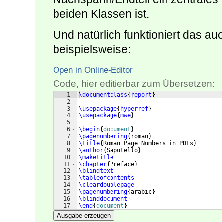
beiden Klassen ist.
Und natürlich funktioniert das a
beispielsweise:
Open in Online-Editor
Code, hier editierbar zum Übersetzen:
1
\documentclass
{
report
}
2
3
\usepackage
{
hyperref
}
4
\usepackage
{
mwe
}
5
6
\begin
{
document
}
7
\pagenumbering
{
roman
}
8
\title
{
Roman Page Numbers in PDFs
}
9
\author
{
Saputello
}
10
\maketitle
11
\chapter
{
Preface
}
12
\blindtext
13
\tableofcontents
14
\cleardoublepage
15
\pagenumbering
{
arabic
}
16
\blinddocument
17
\end
{
document
}
Ausgabe erzeugen