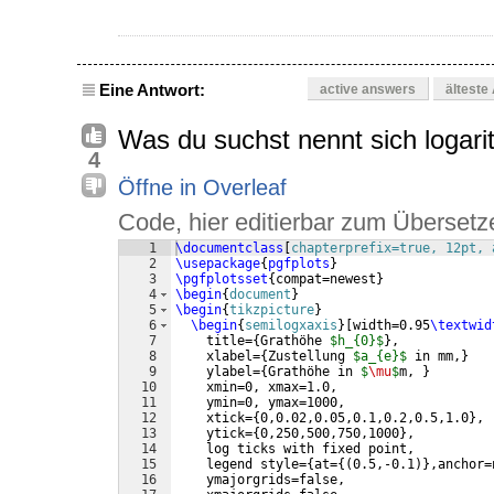
Eine Antwort:
active answers
älteste
Was du suchst nennt sich logar
4
Öffne in Overleaf
Code, hier editierbar zum Übersetz
1
\documentclass
[
chapterprefix=true, 12pt, 
2
\usepackage
{
pgfplots
}
3
\pgfplotsset
{
compat=newest
}
4
\begin
{
document
}
5
\begin
{
tikzpicture
}
6
\begin
{
semilogxaxis
}
[
width=0.95
\textwid
7
    title=
{
Grathöhe 
$h_{0}$
}
,
8
    xlabel=
{
Zustellung 
$a_{e}$
 in mm,
}
9
    ylabel=
{
Grathöhe in 
$
\mu
$
m, 
}
10
    xmin=0, xmax=1.0,
11
    ymin=0, ymax=1000,
12
    xtick=
{
0,0.02,0.05,0.1,0.2,0.5,1.0
}
,
13
    ytick=
{
0,250,500,750,1000
}
,
14
    log ticks with fixed point,
15
    legend style=
{
at=
{(
0.5,-0.1
)}
,anchor=
16
    ymajorgrids=false,