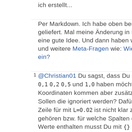
ich erstellt...
Per Markdown. Ich habe oben ber
geliefert. Mal meine Änderung i
eine gute Idee. Und dann haben 
und weitere
Meta-Fragen
wie:
Wie
ein?
@Christian01
Du sagst, dass Du 
1
und
haben möchte
0,1
0,2
0,5
1,0
Koordinaten kommen aber zusätz
Sollen die ignoriert werden? Dafü
Zeile für mit
ist nicht kla
L=0.02
gehören bzw. für welche Spalten d
Werte enthalten musst Du mit
{}