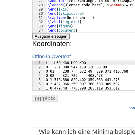
27
\addplot
[
color=orange, thick, mark=squar
28
\legend
{
H`enter code here`; 
$
\gamma
$
 = 60
29
\end
{
axis
}
30
\end
{
tikzpicture
}
31
\caption
{
Unterschrift
}
32
\label
{
img:dia1
}
33
\end
{
figure
}
34
\end
{
document
}
Ausgabe erzeugen
Koordinaten:
Öffne in Overleaf
1
L   H60 K60 H90 K90
2
0   251 388.547 119.126 68.89
3
0.01    238.7   672.49  389.371 416.768
4
0.02    321.729     408.473 
5
0.1 518.886 829.402 359.083 441.275
6
0.2 432.966 359.907 268.583 309.692
7
1.0 479.48  776.298 283.119 351.612
pgfplots
bear
Wie kann ich eine Minimalbeispie