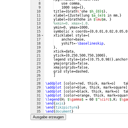
8
    use comma,
9
    1000 sep=
{
}
,
10
    title=
{
Grath
\"
ohe 
$h_{0}$
}
,
11
    xlabel=
{
Zustellung 
$a_{e}$
 in mm,
}
12
    ylabel=
{
Grathöhe in 
$
\mu
$
m, 
}
13
%xmin=0, xmax=1.0,
14
    ymin=0, ymax=1000,
15
    symbolic x coords=
{
0,0.01,0.02,0.05,0
16
    xticklabel style=
{
17
    anchor=base,
18
    yshift=-
\baselineskip
,
19
}
,
20
    xtick=data,
21
    ytick=
{
0,250,500,750,1000
}
,
22
    legend style=
{
at=
{(
0.75,0.98
)}
,anchor
23
    ymajorgrids=false,
24
    xmajorgrids=false,
25
    grid style=dashed,
26
]
27
28
\addplot
[
color=red, thick, mark=o
]
    ta
29
\addplot
[
color=blue, thick, mark=square
]
30
\addplot
[
color=black, thick, mark=o
]
  ta
31
\addplot
[
color=orange, thick, mark=squar
32
\legend
{
H; 
$
\gamma
$
 = 60 
$^
\circ
$
,K; 
$
\ga
33
\end
{
axis
}
34
\end
{
tikzpicture
}
35
\end
{
document
}
Ausgabe erzeugen