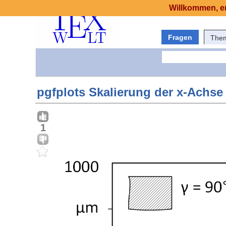
Willkommen, er
Fragen
The
pgfplots Skalierung der x-Achs
1