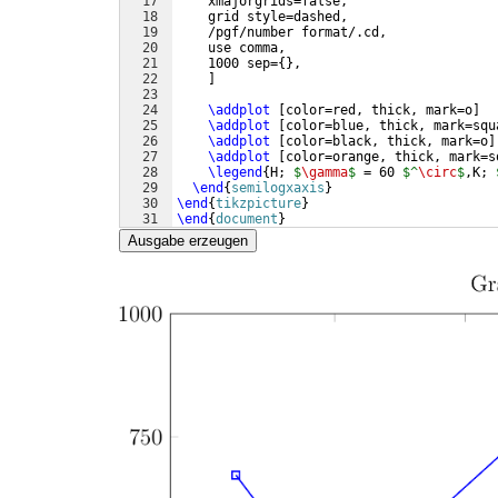
17
    xmajorgrids=false,
18
    grid style=dashed,
19
    /pgf/number format/.cd,
20
    use comma,
21
    1000 sep=
{
}
,
22
]
23
24
\addplot
[
color=red, thick, mark=o
]
  
25
\addplot
[
color=blue, thick, mark=squ
26
\addplot
[
color=black, thick, mark=o
]
27
\addplot
[
color=orange, thick, mark=s
28
\legend
{
H; 
$
\gamma
$
 = 60 
$^
\circ
$
,K; 
29
\end
{
semilogxaxis
}
30
\end
{
tikzpicture
}
31
\end
{
document
}
Ausgabe erzeugen