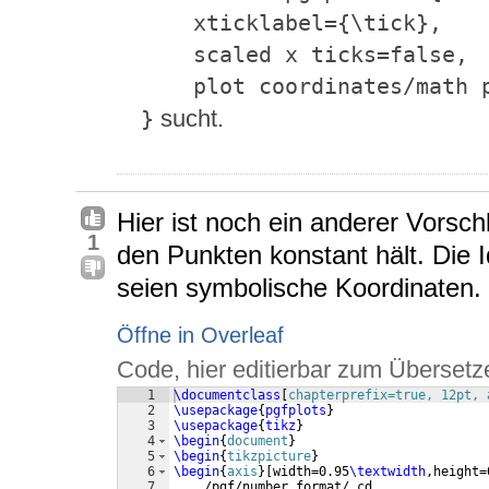
    xticklabel={\tick},

    scaled x ticks=false,

    plot coordinates/math parser=false,

sucht.
}
Hier ist noch ein anderer Vorsc
1
den Punkten konstant hält. Die I
seien symbolische Koordinaten.
Öffne in Overleaf
Code, hier editierbar zum Übersetz
1
\documentclass
[
chapterprefix=true, 12pt, 
2
\usepackage
{
pgfplots
}
3
\usepackage
{
tikz
}
4
\begin
{
document
}
5
\begin
{
tikzpicture
}
6
\begin
{
axis
}
[
width=0.95
\textwidth
,height=
7
    /pgf/number format/.cd,