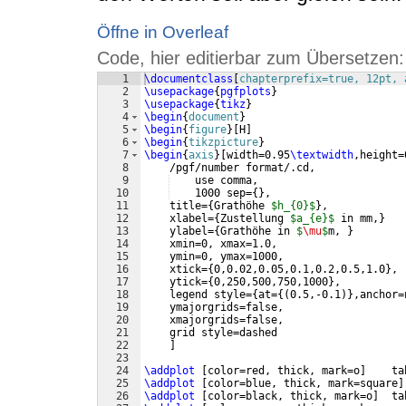
Öffne in Overleaf
Code, hier editierbar zum Übersetzen:
1
\documentclass
[
chapterprefix=true, 12pt, 
2
\usepackage
{
pgfplots
}
3
\usepackage
{
tikz
}
4
\begin
{
document
}
5
\begin
{
figure
}
[
H
]
6
\begin
{
tikzpicture
}
7
\begin
{
axis
}
[
width=0.95
\textwidth
,height=
8
    /pgf/number format/.cd,
9
    use comma,
10
    1000 sep=
{
}
,
11
    title=
{
Grathöhe 
$h_{0}$
}
,
12
    xlabel=
{
Zustellung 
$a_{e}$
 in mm,
}
13
    ylabel=
{
Grathöhe in 
$
\mu
$
m, 
}
14
    xmin=0, xmax=1.0,
15
    ymin=0, ymax=1000,
16
    xtick=
{
0,0.02,0.05,0.1,0.2,0.5,1.0
}
,
17
    ytick=
{
0,250,500,750,1000
}
,
18
    legend style=
{
at=
{(
0.5,-0.1
)}
,anchor=
19
    ymajorgrids=false,
20
    xmajorgrids=false,
21
    grid style=dashed
22
]
23
24
\addplot
[
color=red, thick, mark=o
]
    ta
25
\addplot
[
color=blue, thick, mark=square
]
26
\addplot
[
color=black, thick, mark=o
]
  ta