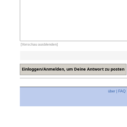
[Vorschau ausblenden]
über
|
FAQ