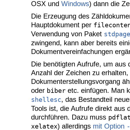
OSX und
Windows
) dann die Ze
Die Erzeugung des Zähldokumen
Hauptdokument per
fileconte
Verwendung von Paket
stdpag
zwingend, kann aber bereits eini
Dokumentvereinfachungen ergän
Die benötigten Aufrufe, um aus 
Anzahl der Zeichen zu erhalten
Dokumenterstellungsvorgang äh
oder
etc. einfügen. Man 
biber
, das Bestandteil neu
shellesc
Tools ist, die Aufrufe direkt a
durchführen. Dazu muss
pdfla
) allerdings
mit Option
xelatex