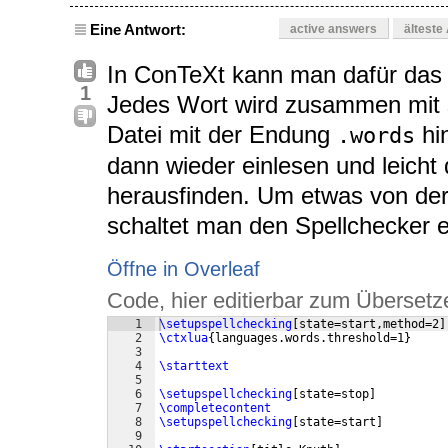
Eine Antwort:
active answers
älteste
In ConTeXt kann man dafür das
1
Jedes Wort wird zusammen mit se
Datei mit der Endung
hi
.words
dann wieder einlesen und leicht
herausfinden. Um etwas von der
schaltet man den Spellchecker 
Öffne in Overleaf
Code, hier editierbar zum Übersetz
1
\setupspellchecking
[
state=start,method=2
]
2
\ctxlua
{
languages.words.threshold=1
}
3
4
\starttext
5
6
\setupspellchecking
[
state=stop
]
7
\completecontent
8
\setupspellchecking
[
state=start
]
9