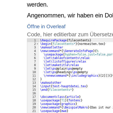
werden.
Angenommen, wir haben ein D
Öffne in Overleaf
Code, hier editierbar zum Übersetz
1
\RequirePackage
{
filecontents
}
2
\begin
{
filecontents*
}
{
normseiten.tex
}
3
\makeatletter
4
\newcommand
*
{
\GenerateInfoPage
}
{
%    
5
\usepackage
[
hyphen=false,just=false,par
6
\let\tableofcontents\relax
7
\let\listoffigures\relax
8
\let\maketitle\relax
9
\let\ps
@plain
\ps
@empty
10
\let\ps
@headings
\ps
@empty
11
\renewcommand
*
{
\includegraphics
}
[
2
]
[
]
{
}
12
}
13
\makeatother
14
\input
{
test-hauptdatei.tex
}
15
\end
{
filecontents*
}
16
17
\documentclass
{
article
}
18
\usepackage
[
T1
]
{
fontenc
}
19
\usepackage
{
graphicx
}
20
\newcommand
*
{
\BeispielMakro
}
{
Das ist nur 
21
\usepackage
{
mwe
}