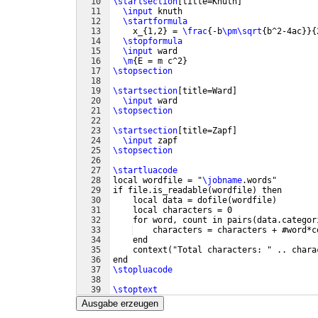
10
\startsection
[
title=Knuth
]
11
\input
 knuth
12
\startformula
13
    x_
{
1,2
}
 = 
\frac
{
-b
\pm\sqrt
{
b^2-4ac
}}
{
14
\stopformula
15
\input
 ward
16
\m
{
E = m c^2
}
17
\stopsection
18
19
\startsection
[
title=Ward
]
20
\input
 ward
21
\stopsection
22
23
\startsection
[
title=Zapf
]
24
\input
 zapf
25
\stopsection
26
27
\startluacode
28
local wordfile = "
\jobname
.words"
29
if file.is_readable
(
wordfile
)
 then
30
    local data = dofile
(
wordfile
)
31
    local characters = 0
32
    for word, count in pairs
(
data.categor
33
    characters = characters + #word*c
34
    end
35
    context
(
"Total characters: " .. chara
36
end
37
\stopluacode
38
39
\stoptext
Ausgabe erzeugen