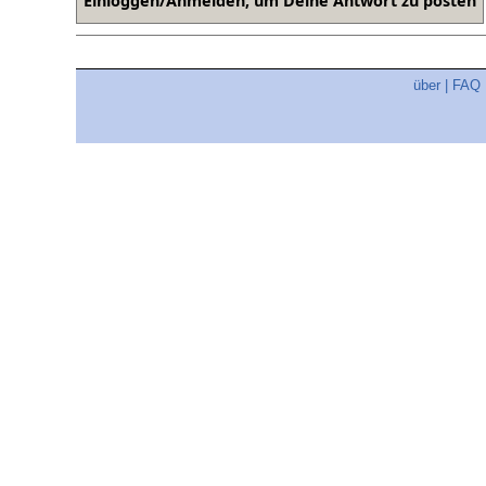
über
|
FAQ