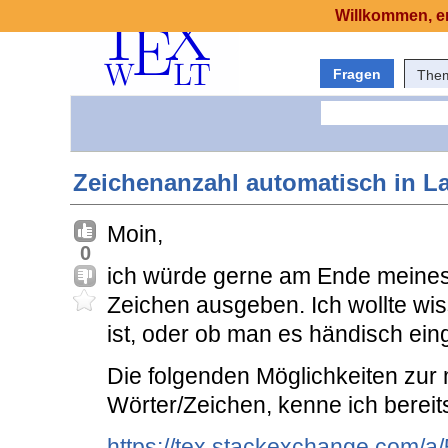
Willkommen, er
Fragen
The
Zeichenanzahl automatisch in L
Moin,
0
ich würde gerne am Ende meines
Zeichen ausgeben. Ich wollte wis
ist, oder ob man es händisch ei
Die folgenden Möglichkeiten zur 
Wörter/Zeichen, kenne ich bereit
https://tex.stackexchange.com/a