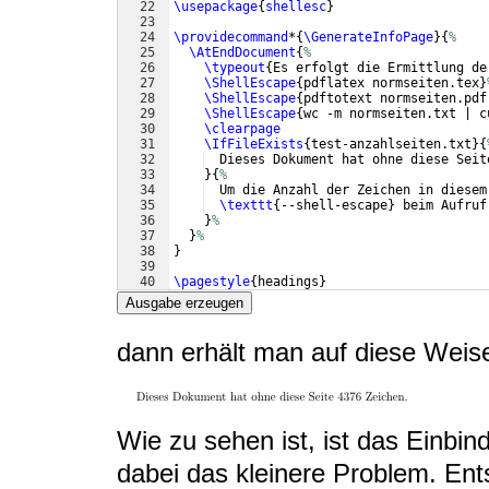
22
\usepackage
{
shellesc
}
23
24
\providecommand
*
{
\GenerateInfoPage
}
{
%
25
\AtEndDocument
{
%
26
\typeout
{
Es erfolgt die Ermittlung de
27
\ShellEscape
{
pdflatex normseiten.tex
}
28
\ShellEscape
{
pdftotext normseiten.pdf
29
\ShellEscape
{
wc -m normseiten.txt | c
30
\clearpage
31
\IfFileExists
{
test-anzahlseiten.txt
}
{
32
  Dieses Dokument hat ohne diese Seit
33
}
{
%
34
  Um die Anzahl der Zeichen in diesem
35
\texttt
{
--shell-escape
}
 beim Aufruf
36
}
%
37
}
%
38
}
39
40
\pagestyle
{
headings
}
41
Ausgabe erzeugen
dann erhält man auf diese Weise
Wie zu sehen ist, ist das Einbi
dabei das kleinere Problem. Ents