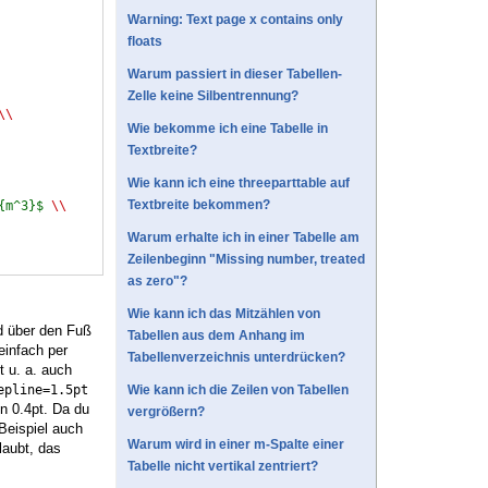
Warning: Text page x contains only
floats
Warum passiert in dieser Tabellen-
Zelle keine Silbentrennung?
\\
Wie bekomme ich eine Tabelle in
Textbreite?
Wie kann ich eine threeparttable auf
Textbreite bekommen?
{m^3}$
\\
Warum erhalte ich in einer Tabelle am
Zeilenbeginn "Missing number, treated
as zero"?
Wie kann ich das Mitzählen von
d über den Fuß
Tabellen aus dem Anhang im
einfach per
Tabellenverzeichnis unterdrücken?
 u. a. auch
epline=1.5pt
Wie kann ich die Zeilen von Tabellen
en 0.4pt. Da du
vergrößern?
Beispiel auch
Warum wird in einer m-Spalte einer
laubt, das
Tabelle nicht vertikal zentriert?