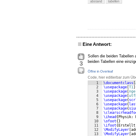
abstand
tabellen
Eine Antwort:
Sollen die beiden Tabellen 
beiden Tabellen eine einzi
3
Öffne in Overleaf
Code, hier editierbar zum Üb
1
\documentclass
[
2
\usepackage
[
T1
]
3
\usepackage
[
nge
4
\usepackage
[
utf
5
\usepackage
{
scr
6
\usepackage
{
las
7
\usepackage
{
siu
8
\clearscrheadfo
9
\ihead
{
Physik: 
10
\ofoot
{
}
11
\ifoot
{
Erstellt
12
\ModifyLayer
[
ad
13
\ModifyLayer
[
ad