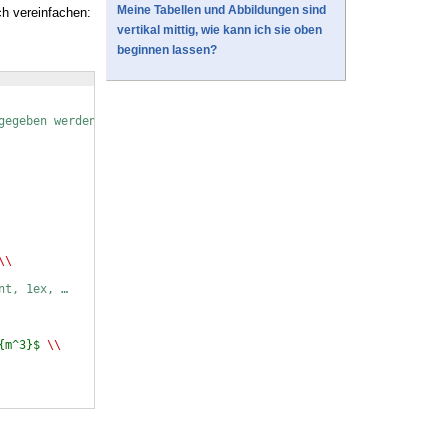
Meine Tabellen und Abbildungen sind
h vereinfachen:
vertikal mittig, wie kann ich sie oben
beginnen lassen?
gegeben werden
\\
nt, 1ex, …
{m^3}$
\\