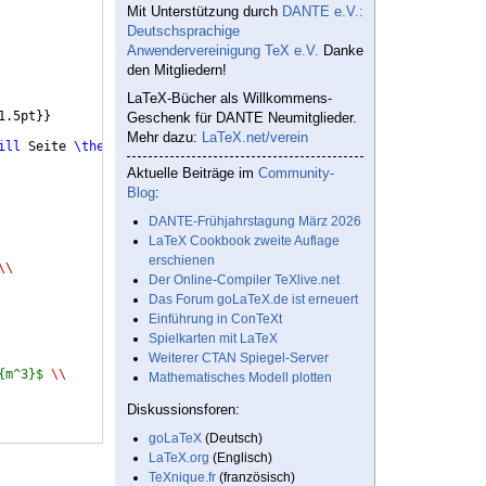
Mit Unterstützung durch
DANTE e.V.:
Deutschsprachige
Anwendervereinigung TeX e.V.
Danke
den Mitgliedern!
LaTeX-Bücher als Willkommens-
1.5pt
}}
Geschenk für DANTE Neumitglieder.
Mehr dazu:
LaTeX.net/verein
ill
 Seite 
\thepage
\ 
von 
\pageref
{
LastPage
}}
Aktuelle Beiträge im
Community-
Blog
:
DANTE-Frühjahrstagung März 2026
LaTeX Cookbook zweite Auflage
erschienen
\\
Der Online-Compiler TeXlive.net
Das Forum goLaTeX.de ist erneuert
Einführung in ConTeXt
Spielkarten mit LaTeX
Weiterer CTAN Spiegel-Server
{m^3}$
\\
Mathematisches Modell plotten
Diskussionsforen:
goLaTeX
(Deutsch)
LaTeX.org
(Englisch)
TeXnique.fr
(französisch)