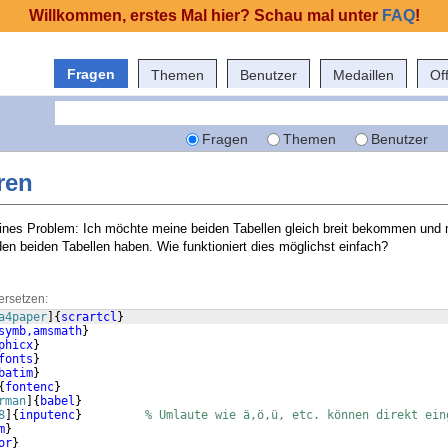
Willkommen, erstes Mal hier? Schau mal unter
FAQ
!
Fragen
Themen
Benutzer
Medaillen
Of
Fragen
Themen
Benutzer
ren
eines Problem: Ich möchte meine beiden Tabellen gleich breit bekommen und 
en beiden Tabellen haben. Wie funktioniert dies möglichst einfach?
ersetzen:
a4paper
]
{
scrartcl
}
symb,amsmath
}
phicx
}
fonts
}
batim
}
{
fontenc
}
rman
]
{
babel
}
8
]
{
inputenc
}
% Umlaute wie ä,ö,ü, etc. können direkt ein
m
}
or
}