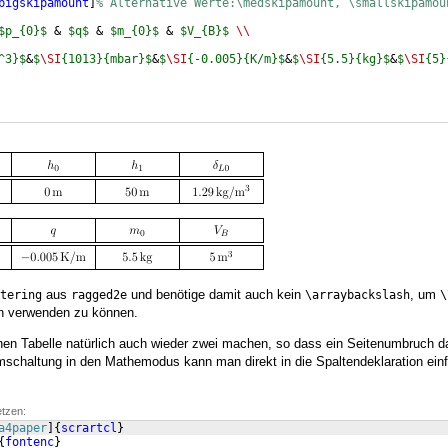
bigskipamount
]
% Alternative Werte:\medskipamount, \smallskipamou
$p_{0}$
 & 
$q$
 & 
$m_{0}$
 & 
$V_{B}$
\\
^3}$
&
$
\SI
{1013}{mbar}$
&
$
\SI
{-0.005}{K/m}$
&
$
\SI
{5.5}{kg}$
&
$
\SI
{5}
aus
und benötige damit auch kein
, um
tering
ragged2e
\arraybackslash
\
en verwenden zu können.
nen Tabelle natürlich auch wieder zwei machen, so dass ein Seitenumbruch 
mschaltung in den Mathemodus kann man direkt in die Spaltendeklaration ein
etzen:
a4paper
]
{
scrartcl
}
{
fontenc
}