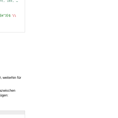
nt, 1ex, …
{m^3}$
\\
weiterhin für
\
dazwischen
fügen: