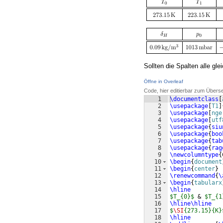
Sollten die Spalten alle gl
Öffne in Overleaf
Code, hier editierbar zum Übers
1
\documentclass
[
2
\usepackage
[
T1
]
3
\usepackage
[
nge
4
\usepackage
[
utf
5
\usepackage
{
siu
6
\usepackage
{
boo
7
\usepackage
{
tab
8
\usepackage
{
rag
9
\newcolumntype
{
10
\begin
{
document
11
\begin
{
center
}
12
\renewcommand
{
\
13
\begin
{
tabularx
14
\hline
15
$T_{0}$
 & 
$T_{1
16
\hline\hline
17
$
\SI
{273.15}{K}
18
\hline