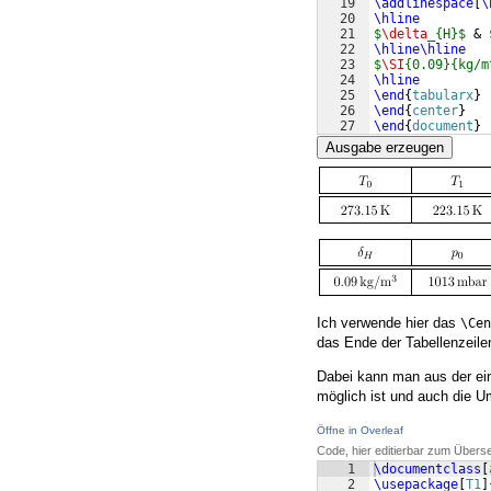
19
\addlinespace
[
\
20
\hline
21
$
\delta
_{H}$
 & 
22
\hline\hline
23
$
\SI
{0.09}{kg/m
24
\hline
25
\end
{
tabularx
}
26
\end
{
center
}
27
\end
{
document
}
Ausgabe erzeugen
Ich verwende hier das
\Cen
das Ende der Tabellenzeil
Dabei kann man aus der ei
möglich ist und auch die U
Öffne in Overleaf
Code, hier editierbar zum Übers
1
\documentclass
[
2
\usepackage
[
T1
]