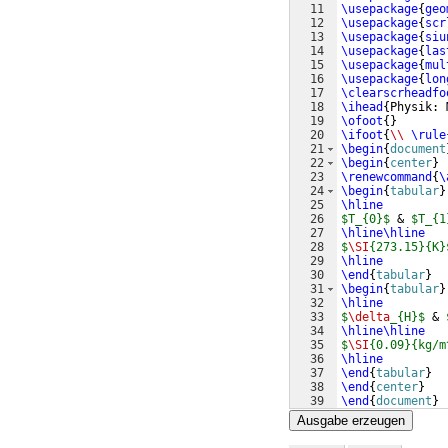
11
\usepackage
{
geo
12
\usepackage
{
scr
13
\usepackage
{
siu
14
\usepackage
{
las
15
\usepackage
{
mul
16
\usepackage
{
lon
17
\clearscrheadfo
18
\ihead
{
Physik: 
19
\ofoot
{
}
20
\ifoot
{
\\
\rule
21
\begin
{
document
22
\begin
{
center
}
23
\renewcommand
{
\
24
\begin
{
tabular
}
25
\hline
26
$T_{0}$
 & 
$T_{1
27
\hline\hline
28
$
\SI
{273.15}{K}
29
\hline
30
\end
{
tabular
}
31
\begin
{
tabular
}
32
\hline
33
$
\delta
_{H}$
 & 
34
\hline\hline
35
$
\SI
{0.09}{kg/m
36
\hline
37
\end
{
tabular
}
38
\end
{
center
}
39
\end
{
document
}
Ausgabe erzeugen