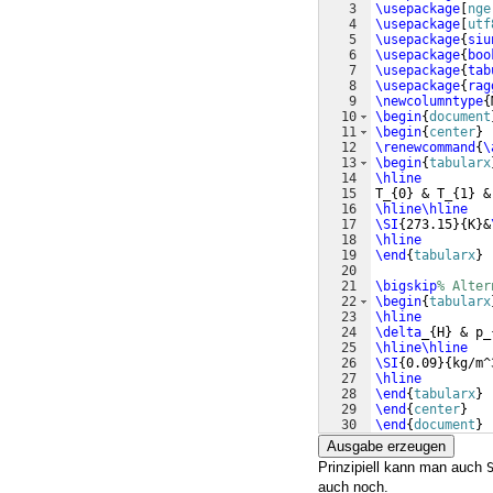
3
\usepackage
[
nge
4
\usepackage
[
utf
5
\usepackage
{
siu
6
\usepackage
{
boo
7
\usepackage
{
tab
8
\usepackage
{
rag
9
\newcolumntype
{
10
\begin
{
document
11
\begin
{
center
}
12
\renewcommand
{
\
13
\begin
{
tabularx
14
\hline
15
T_
{
0
}
 & T_
{
1
}
 &
16
\hline\hline
17
\SI
{
273.15
}
{
K
}
&
18
\hline
19
\end
{
tabularx
}
20
21
\bigskip
% Alter
22
\begin
{
tabularx
23
\hline
24
\delta
_
{
H
}
 & p_
25
\hline\hline
26
\SI
{
0.09
}
{
kg/m^
27
\hline
28
\end
{
tabularx
}
29
\end
{
center
}
30
\end
{
document
}
Ausgabe erzeugen
Prinzipiell kann man auch
auch noch.