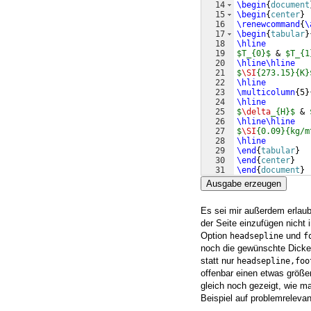
14
\begin
{
document
15
\begin
{
center
}
16
\renewcommand
{
\
17
\begin
{
tabular
}
18
\hline
19
$T_{0}$
 & 
$T_{1
20
\hline\hline
21
$
\SI
{273.15}{K}
22
\hline
23
\multicolumn
{
5
}
24
\hline
25
$
\delta
_{H}$
 & 
26
\hline\hline
27
$
\SI
{0.09}{kg/m
28
\hline
29
\end
{
tabular
}
30
\end
{
center
}
31
\end
{
document
}
Ausgabe erzeugen
Es sei mir außerdem erlaub
der Seite einzufügen nicht 
Option
und
headsepline
f
noch die gewünschte Dicke
statt nur
headsepline,foo
offenbar einen etwas größe
gleich noch gezeigt, wie m
Beispiel auf problemreleva