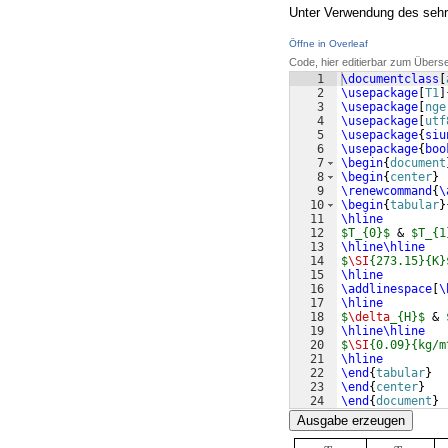
Unter Verwendung des seh
Öffne in Overleaf
Code, hier editierbar zum Übers
1
\documentclass
[
2
\usepackage
[
T1
]
3
\usepackage
[
nge
4
\usepackage
[
utf
5
\usepackage
{
siu
6
\usepackage
{
boo
7
\begin
{
document
8
\begin
{
center
}
9
\renewcommand
{
\
10
\begin
{
tabular
}
11
\hline
12
$T_{0}$
 & 
$T_{1
13
\hline\hline
14
$
\SI
{273.15}{K}
15
\hline
16
\addlinespace
[
\
17
\hline
18
$
\delta
_{H}$
 & 
19
\hline\hline
20
$
\SI
{0.09}{kg/m
21
\hline
22
\end
{
tabular
}
23
\end
{
center
}
24
\end
{
document
}
Ausgabe erzeugen