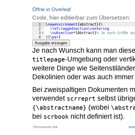
Öffne in Overleaf
Code, hier editierbar zum Übersetzen:
1
\newenvironment
{
abstract
}
{
%
2
\let\raggedsection\centering
3
\subsection
*
{
Abstract
}
% Je nach Größe au
4
}
{
\par
}
Ausgabe erzeugen
Je nach Wunsch kann man diese D
-Umgebung oder vertik
titlepage
weitere Dinge wie Seitenstilände
Dekolinien oder was auch immer
Bei zweispaltigen Dokumenten mit 
verwendet
selbst übrig
scrreprt
(wobei
{\abstractname}
\abstr
bei
nicht definiert ist).
scrbook
Permanenter link
bear