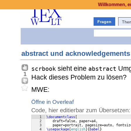
Willkommen, er
Fragen
The
abstract und acknowledgements
sieht eine
Umge
scrbook
abstract
1
Hack dieses Problem zu lösen?
MWE:
Öffne in Overleaf
Code, hier editierbar zum Übersetzen:
1
\documentclass
[
2
   draft=false, paper=a4,
3
   paper=portrait, pagesize=auto, fontsiz
4
\usepackage
[
english
]
{
babel
}