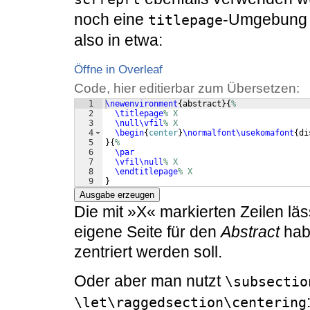
noch eine
-Umgebung v
titlepage
also in etwa:
Öffne in Overleaf
Code, hier editierbar zum Übersetzen:
1
\newenvironment
{
abstract
}
{
%
2
\titlepage
% X
3
\null\vfil
% X
4
\begin
{
center
}
\normalfont\usekomafont
{
di
5
}
{
%
6
\par
7
\vfil\null
% X
8
\endtitlepage
% X
9
}
Ausgabe erzeugen
Die mit »X« markierten Zeilen l
eigene Seite für den
Abstract
habe
zentriert werden soll.
Oder aber man nutzt
\subsectio
\let\raggedsection\centering