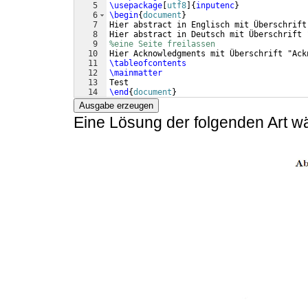
5
\usepackage
[
utf8
]
{
inputenc
}
6
\begin
{
document
}
7
Hier abstract in Englisch mit Überschrift
8
Hier abstract in Deutsch mit Überschrift 
9
%eine Seite freilassen
10
Hier Acknowledgments mit Überschrift "Ack
11
\tableofcontents
12
\mainmatter
13
Test
14
\end
{
document
}
Ausgabe erzeugen
Eine Lösung der folgenden Art wä