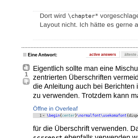
Dort wird
vorgeschlage
\chapter*
Layout nicht. Ich hätte es gerne al
Eine Antwort:
active answers
älteste
Eigentlich sollte man eine Mischu
1
zentrierten Überschriften vermei
die Anleitung auch bei Berichten
zu verwenden. Trotzdem kann ma
Öffne in Overleaf
1
\begin
{
center
}
\normalfont\usekomafont
{
disp
für die Überschrift verwenden. 
ebenfalls verwenden wür
scrreprt