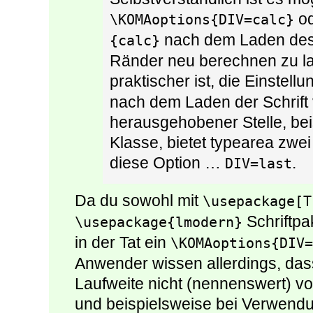
o
\KOMAoptions{DIV=calc}
nach dem Laden des 
{calc}
Ränder neu berechnen zu la
praktischer ist, die Einstell
nach dem Laden der Schrif
herausgehobener Stelle, be
Klasse, bietet typearea zwe
diese Option …
.
DIV=last
Da du sowohl mit
\usepackage[T
Schriftpa
\usepackage{lmodern}
in der Tat ein
\KOMAoptions{DIV=
Anwender wissen allerdings, dass
Laufweite nicht (nennenswert) v
und beispielsweise bei Verwen