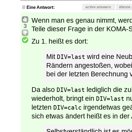
Eine Antwort:
active answers
älteste
Wenn man es genau nimmt, werd
3
Teile dieser Frage in der KOMA-S
Zu 1. heißt es dort:
Mit
wird eine Neub
DIV=last
Rändern angestoßen, wobei 
bei der letzten Berechnung 
Da also
lediglich die z
DIV=last
wiederholt, bringt ein
nu
DIV=last
letzten
irgendetwas geän
DIV=calc
sich etwas ändert heißt es in der 
Selbstverständlich ist es mög