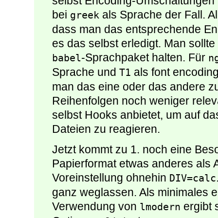
selbst Encoding-Umschaltungen v
bei
als Sprache der Fall. A
greek
dass man das entsprechende Enc
es das selbst erledigt. Man sollt
-Sprachpaket halten. Für
babel
n
Sprache und
als font encoding
T1
man das eine oder das andere zue
Reihenfolgen noch weniger relev
selbst Hooks anbietet, um auf d
Dateien zu reagieren.
Jetzt kommt zu 1. noch eine Bes
Papierformat etwas anderes als A4
Voreinstellung ohnehin
DIV=calc
ganz weglassen. Als minimales e
Verwendung von
ergibt
lmodern