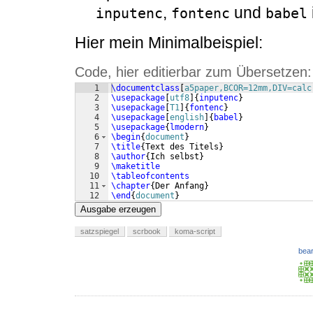
,
und
inputenc
fontenc
babel
Hier mein Minimalbeispiel:
Code, hier editierbar zum Übersetzen:
1
\documentclass
[
a5paper,BCOR=12mm,DIV=calc
2
\usepackage
[
utf8
]
{
inputenc
}
3
\usepackage
[
T1
]
{
fontenc
}
4
\usepackage
[
english
]
{
babel
}
5
\usepackage
{
lmodern
}
6
\begin
{
document
}
7
\title
{
Text des Titels
}
8
\author
{
Ich selbst
}
9
\maketitle
10
\tableofcontents
11
\chapter
{
Der Anfang
}
12
\end
{
document
}
Ausgabe erzeugen
satzspiegel
scrbook
koma-script
bear