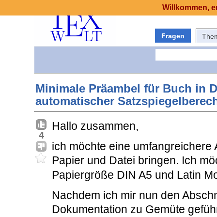
Willkommen, er
Fragen
The
Minimale Präambel für Buch in 
automatischer Satzspiegelbere
Hallo zusammen,
4
ich möchte eine umfangreichere A
Papier und Datei bringen. Ich mö
Papiergröße DIN A5 und Latin M
Nachdem ich mir nun den Abschni
Dokumentation zu Gemüte geführt