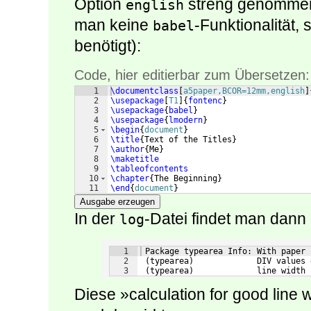
Option
streng genommen
english
man keine
-Funktionalität,
babel
benötigt):
Code, hier editierbar zum Übersetzen:
1
\documentclass
[
a5paper,BCOR=12mm,english
]
2
\usepackage
[
T1
]
{
fontenc
}
3
\usepackage
{
babel
}
4
\usepackage
{
lmodern
}
5
\begin
{
document
}
6
\title
{
Text of the Titles
}
7
\author
{
Me
}
8
\maketitle
9
\tableofcontents
10
\chapter
{
The Beginning
}
11
\end
{
document
}
Ausgabe erzeugen
In der
-Datei findet man dann 
log
1
 Package typearea Info: With paper 
2
 (typearea)             DIV values 
3
 (typearea)             line width 
Diese »calculation for good line 