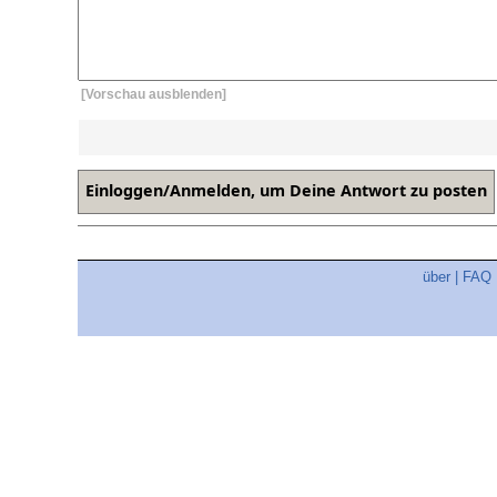
[Vorschau ausblenden]
über
|
FAQ