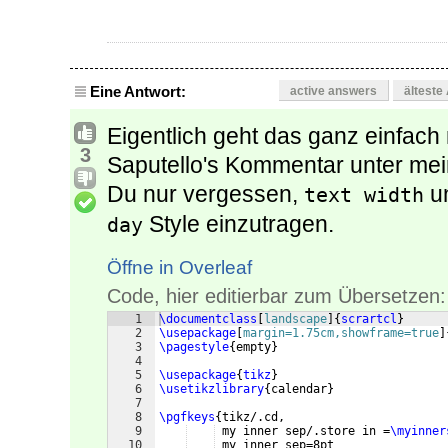
Eine Antwort:
active answers
älteste
Eigentlich geht das ganz einfach
3
Saputello's Kommentar unter mei
Du nur vergessen,
u
text width
Style einzutragen.
day
Öffne in Overleaf
Code, hier editierbar zum Übersetzen:
1
\documentclass
[
landscape
]
{
scrartcl
}
2
\usepackage
[
margin=1.75cm,showframe=true
]
3
\pagestyle
{
empty
}
4
5
\usepackage
{
tikz
}
6
\usetikzlibrary
{
calendar
}
7
8
\pgfkeys
{
tikz/.cd,
9
 my inner sep/.store in =
\myinner
10
 my inner sep=8pt