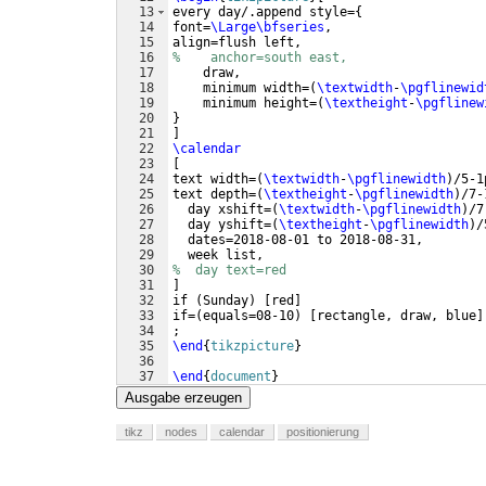
13
every day/.append style=
{
14
font=
\Large\bfseries
,
15
align=flush left,
16
%    anchor=south east,
17
    draw,
18
    minimum width=
(
\textwidth
-
\pgflinewid
19
    minimum height=
(
\textheight
-
\pgflinew
20
}
21
]
22
\calendar
23
[
24
text width=
(
\textwidth
-
\pgflinewidth
)
/5-1
25
text depth=
(
\textheight
-
\pgflinewidth
)
/7-
26
  day xshift=
(
\textwidth
-
\pgflinewidth
)
/7
27
  day yshift=
(
\textheight
-
\pgflinewidth
)
/
28
  dates=2018-08-01 to 2018-08-31,
29
  week list,
30
%  day text=red
31
]
32
if 
(
Sunday
)
[
red
]
33
if=
(
equals=08-10
)
[
rectangle, draw, blue
]
34
;
35
\end
{
tikzpicture
}
36
37
\end
{
document
}
Ausgabe erzeugen
tikz
nodes
calendar
positionierung