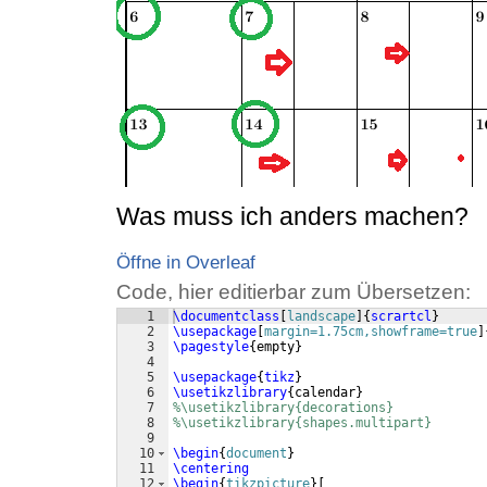
Was muss ich anders machen?
Öffne in Overleaf
Code, hier editierbar zum Übersetzen:
1
\documentclass
[
landscape
]
{
scrartcl
}
2
\usepackage
[
margin=1.75cm,showframe=true
]
3
\pagestyle
{
empty
}
4
5
\usepackage
{
tikz
}
6
\usetikzlibrary
{
calendar
}
7
%\usetikzlibrary{decorations}
8
%\usetikzlibrary{shapes.multipart}
9
10
\begin
{
document
}
11
\centering
12
\begin
{
tikzpicture
}
[