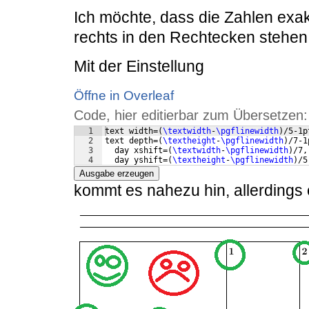
Ich möchte, dass die Zahlen exak
rechts in den Rechtecken stehen
Mit der Einstellung
Öffne in Overleaf
Code, hier editierbar zum Übersetzen:
1
text width=
(
\textwidth
-
\pgflinewidth
)
/5-1p
2
text depth=
(
\textheight
-
\pgflinewidth
)
/7-1
3
  day xshift=
(
\textwidth
-
\pgflinewidth
)
/7,
4
  day yshift=
(
\textheight
-
\pgflinewidth
)
/5
Ausgabe erzeugen
kommt es nahezu hin, allerdings 