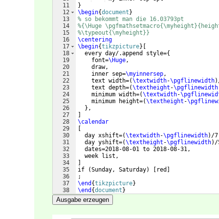
11
}
12
\begin
{
document
}
13
% so bekommt man die 16.03793pt
14
%{\Huge \pgfmathsetmacro{\myheight}{heigh
15
%\typeout{\myheight}}
16
\centering
17
\begin
{
tikzpicture
}
[
18
  every day/.append style=
{
19
    font=
\Huge
,
20
    draw,
21
    inner sep=
\myinnersep
,
22
    text width=
(
\textwidth
-
\pgflinewidth
)
23
    text depth=
(
\textheight
-
\pgflinewidth
24
    minimum width=
(
\textwidth
-
\pgflinewid
25
    minimum height=
(
\textheight
-
\pgflinew
26
}
,
27
]
28
\calendar
29
[
30
  day xshift=
(
\textwidth
-
\pgflinewidth
)
/7
31
  day yshift=
(
\textheight
-
\pgflinewidth
)
/
32
  dates=2018-08-01 to 2018-08-31,
33
  week list, 
34
]
35
if 
(
Sunday, Saturday
)
[
red
]
36
;
37
\end
{
tikzpicture
}
38
\end
{
document
}
Ausgabe erzeugen