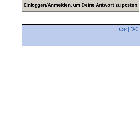
über
|
FAQ