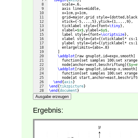
7
\begin
{
axis
}
[
8
  scale=.6,
9
  axis lines=middle,
10
  x=1cm,y=1cm,
11
  grid=major,grid style=
{
dotted,black
12
  xtick=
{
-5,...,5
}
,ytick=
{
1,...,9
}
,
13
  ticklabel style=
{
font=
\tiny
}
,
14
  xlabel=
$x$
,ylabel=
$y$
,
15
  label style=
{
font=
\scriptsize
}
,
16
  xlabel style=
{
at=
{(
xticklabel* cs:1
17
  ylabel style=
{
at=
{(
yticklabel* cs:1
18
  enlargelimits=
{
abs=.8
}
19
]
20
\addplot
[
raw gnuplot,id=expx,smooth
]
21
  function
{
set samples 100;set xrange
22
  node
[
anchor=west,beschriftung
]
{
$y=e
23
\addplot
[
raw gnuplot,id=exp-x,smooth
]
24
  function
{
set samples 100;set xrange
25
  node
[
at start,anchor=east,beschrift
26
\end
{
axis
}
27
\end
{
tikzpicture
}
28
\end
{
document
}
Ausgabe erzeugen
Ergebnis: