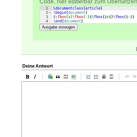
Code, hier editierbar zum Übersetzen
1
\documentclass
{
article
}
2
\begin
{
document
}
3
$
\fbox
{x}
\fbox
{-}$
\fbox
{
$x$
}
\fbox
{
$-$
}
4
\end
{
document
}
Ausgabe erzeugen
Deine Antwort