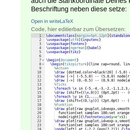
auch die Startkoordinate Deines 
Beschriftung neben diese setze:
Open in writeLaTeX
Code, hier editierbar zum Übersetzen:
1
\documentclass
[
margin=5pt,12pt
]
{
standalon
2
\usepackage
[
utf8
]
{
inputenc
}
3
\usepackage
{
fontenc
}
4
\usepackage
[
ngerman
]
{
babel
}
5
\usepackage
{
tikz
}
6
7
\begin
{
document
}
8
\begin
{
tikzpicture
}
[
line cap=round, lin
9
%Achsen
10
\draw
[
dotted,color=black!20
]
(
-5,0
)
 
11
\draw
[
->
]
(
-5.5,0
)
 -- 
(
5.8,0
)
 node
[
r
12
\draw
[
->
]
(
0,-0.5
)
 -- 
(
0,9.8
)
 node
[
a
13
%Ticks
14
\foreach
\x
 in 
{
-5,-4,-3,-2,-1,1,2,3,
15
\draw
[
shift=
{(
\x
,0
)}]
(
0pt,2pt
)
 -- 
(
16
\foreach
\y
 in 
{
1,...,9
}
17
\draw
[
shift=
{(
0,
\y
)}]
(
2pt,0pt
)
 -- 
(
18
%Funktion
19
\draw
 plot
[
raw gnuplot,id=expx,smooth
20
  function
{
set samples 100;set xrange
21
  node
[
right
]
{
\footnotesize
$y=e^x$
}
;
22
\draw
 plot
[
raw gnuplot,id=exp-x,smoot
23
  function
{
set samples 100;set xrange
24
\node
[
left
]
 at 
(
-2.2,
{
exp
(
2.2
)})
{
\fo