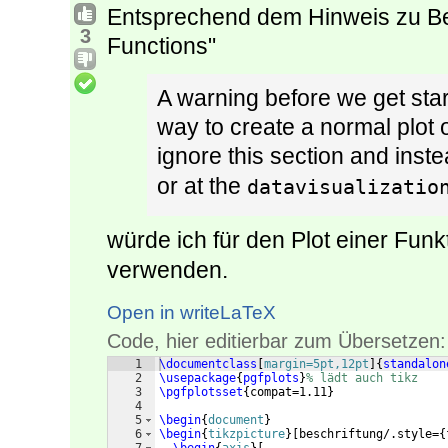
Entsprechend dem Hinweis zu Beg
3
Functions"
A warning before we get star
way to create a normal plot 
ignore this section and inste
or at the
datavisualizatio
würde ich für den Plot einer Funk
verwenden.
Open in writeLaTeX
Code, hier editierbar zum Übersetzen:
1
\documentclass
[
margin=5pt,12pt
]
{
standalon
2
\usepackage
{
pgfplots
}
% lädt auch tikz
3
\pgfplotsset
{
compat=1.11
}
4
5
\begin
{
document
}
6
\begin
{
tikzpicture
}
[
beschriftung/.style=
{