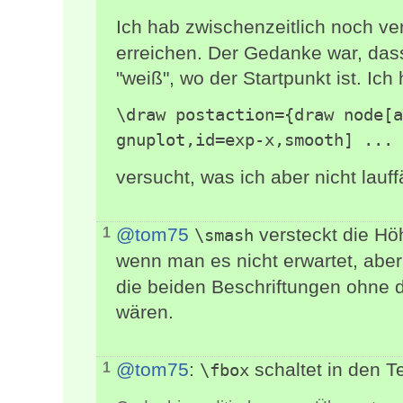
Ich hab zwischenzeitlich noch ve
erreichen. Der Gedanke war, dass
"weiß", wo der Startpunkt ist. Ich
\draw postaction={draw node[a
gnuplot,id=exp-x,smooth] ...
versucht, was ich aber nicht lau
@tom75
versteckt die Hö
1
\smash
wenn man es nicht erwartet, abe
die beiden Beschriftungen ohne 
wären.
@tom75
:
schaltet in den 
1
\fbox