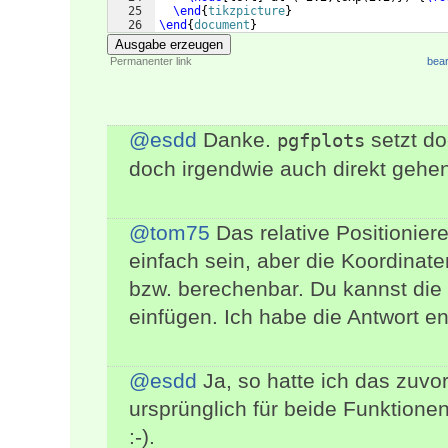
25
\end
{
tikzpicture
}
26
\end
{
document
}
Ausgabe erzeugen
Permanenter link
bear
@esdd
Danke.
setzt do
pgfplots
doch irgendwie auch direkt gehe
@tom75
Das relative Positioniere
einfach sein, aber die Koordinat
bzw. berechenbar. Du kannst die 
einfügen. Ich habe die Antwort e
@esdd
Ja, so hatte ich das zuv
ursprünglich für beide Funktionen
:-).