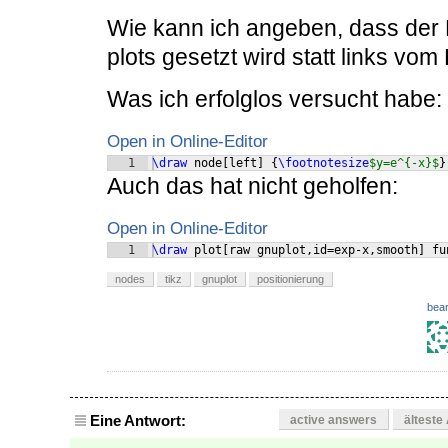
Wie kann ich angeben, dass der 
plots gesetzt wird statt links vo
Was ich erfolglos versucht habe:
Open in Online-Editor
1
\draw
 node
[
left
]
{
\footnotesize
$y=e^{-x}$
}
Auch das hat nicht geholfen:
Open in Online-Editor
1
\draw
 plot
[
raw gnuplot,id=exp-x,smooth
]
 fu
nodes
tikz
gnuplot
positionierung
bear
Eine Antwort:
active answers
älteste