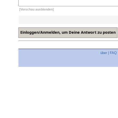
[Vorschau ausblenden]
über
|
FAQ