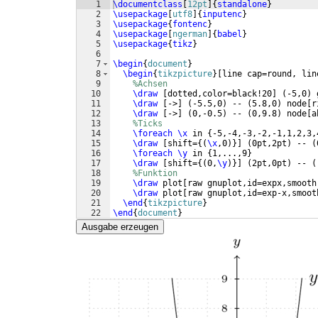
1
\documentclass
[
12pt
]
{
standalone
}
2
\usepackage
[
utf8
]
{
inputenc
}
3
\usepackage
{
fontenc
}
4
\usepackage
[
ngerman
]
{
babel
}
5
\usepackage
{
tikz
}
6
7
\begin
{
document
}
8
\begin
{
tikzpicture
}
[
line cap=round, lin
9
%Achsen
10
\draw
[
dotted,color=black!20
]
(
-5,0
)
 
11
\draw
[
->
]
(
-5.5,0
)
 -- 
(
5.8,0
)
 node
[
r
12
\draw
[
->
]
(
0,-0.5
)
 -- 
(
0,9.8
)
 node
[
a
13
%Ticks
14
\foreach
\x
 in 
{
-5,-4,-3,-2,-1,1,2,3,
15
\draw
[
shift=
{(
\x
,0
)}]
(
0pt,2pt
)
 -- 
(
16
\foreach
\y
 in 
{
1,...,9
}
17
\draw
[
shift=
{(
0,
\y
)}]
(
2pt,0pt
)
 -- 
(
18
%Funktion
19
\draw
 plot
[
raw gnuplot,id=expx,smooth
20
\draw
 plot
[
raw gnuplot,id=exp-x,smoot
21
\end
{
tikzpicture
}
22
\end
{
document
}
Ausgabe erzeugen