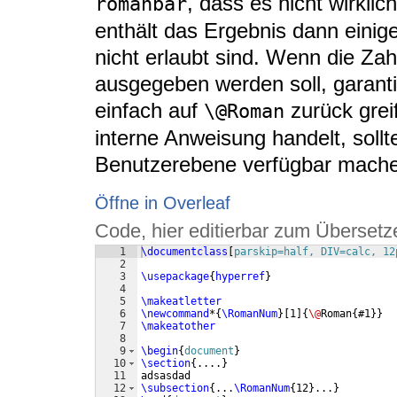
, dass es nicht wirklic
romanbar
enthält das Ergebnis dann eini
nicht erlaubt sind. Wenn die Zah
ausgegeben werden soll, garantie
einfach auf
zurück grei
\@Roman
interne Anweisung handelt, soll
Benutzerebene verfügbar mache
Öffne in Overleaf
Code, hier editierbar zum Übersetz
1
\documentclass
[
parskip=half, DIV=calc, 12
2
3
\usepackage
{
hyperref
}
4
5
\makeatletter
6
\newcommand
*
{
\RomanNum
}
[
1
]
{
\@
Roman
{
#1
}}
7
\makeatother
8
9
\begin
{
document
}
10
\section
{
....
}
11
adsasdad
12
\subsection
{
...
\RomanNum
{
12
}
...
}