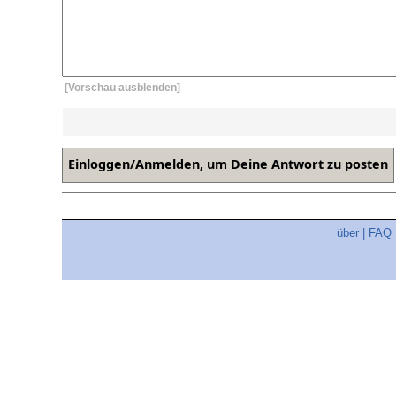
[Vorschau ausblenden]
über
|
FAQ