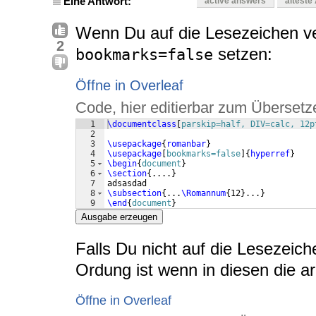
Eine Antwort:
active answers
älteste
Wenn Du auf die Lesezeichen ve
2
setzen:
bookmarks=false
Öffne in Overleaf
Code, hier editierbar zum Übersetz
1
\documentclass
[
parskip=half, DIV=calc, 12p
2
3
\usepackage
{
romanbar
}
4
\usepackage
[
bookmarks=false
]
{
hyperref
}
5
\begin
{
document
}
6
\section
{
....
}
7
adsasdad
8
\subsection
{
...
\Romannum
{
12
}
...
}
9
\end
{
document
}
Ausgabe erzeugen
Falls Du nicht auf die Lesezeiche
Ordung ist wenn in diesen die a
Öffne in Overleaf