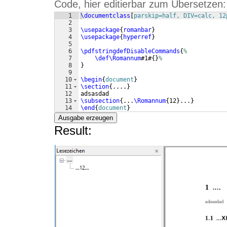
Code, hier editierbar zum Übersetzen:
1
\documentclass
[
parskip=half, DIV=calc, 12
2
3
\usepackage
{
romanbar
}
4
\usepackage
{
hyperref
}
5
6
\pdfstringdefDisableCommands
{
%
7
\def\Romannum
#1#
{
}
%
8
}
9
10
\begin
{
document
}
11
\section
{
....
}
12
adsasdad
13
\subsection
{
...
\Romannum
{
12
}
...
}
14
\end
{
document
}
Ausgabe erzeugen
Result: