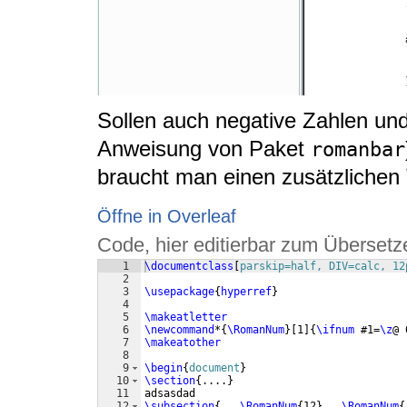
Sollen auch negative Zahlen un
Anweisung von Paket
romanbar
braucht man einen zusätzlichen 
Öffne in Overleaf
Code, hier editierbar zum Übersetz
1
\documentclass
[
parskip=half, DIV=calc, 12
2
3
\usepackage
{
hyperref
}
4
5
\makeatletter
6
\newcommand
*
{
\RomanNum
}
[
1
]
{
\ifnum
 #1=
\z
@ 
7
\makeatother
8
9
\begin
{
document
}
10
\section
{
....
}
11
adsasdad
12
\subsection
{
...
\RomanNum
{
12
}
...
\RomanNum
{