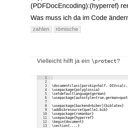
(PDFDocEncoding):(hyperref) re
Was muss ich da im Code änder
zahlen
römische
Vielleicht hilft ja ein
?
\protect
1
2
3
\documentclass[parskip=half, DIV=calc,
4
\usepackage{polyglossia}
5
\setdefaultlanguage{german}
6
\usepackage[autostyle=true,german=quot
7
8
\usepackage[backend=biber]{biblatex}  
9
\addbibresource{quelle1.bib}
10
\usepackage{romanbar}
11
\usepackage{hyperref} 
12
\begin{document}
13
\section{....}