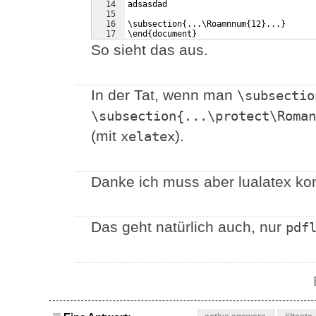
14
adsasdad
15
16
\subsection{...\Roamnnum{12}...}
17
\end{document}
So sieht das aus.
In der Tat, wenn man
\subsectio
\subsection{...\protect\Roman
(mit
).
xelatex
Danke ich muss aber lualatex ko
Das geht natürlich auch, nur
pdf