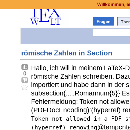
Willkommen, er
Fragen
The
römische Zahlen in Section
Hallo, ich will in meinem LaTeX-D
0
römische Zahlen schreiben. Daz
importiert und habe dann in der 
subsection{.....Romannum{5}} E
Fehlermeldung: Token not allowed
(PDFDocEncoding):(hyperref) r
Token not allowed in a PDF s
@tempcnta'
(hyperref) removing