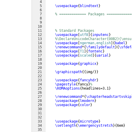
4
5
\usepackage
{
blindtext
}
6
7
% ============= Packages ============
8
9
10
11
% Standard Packages
12
\usepackage
[
utf8
]
{
inputenc
}
13
%\DeclareUnicodeCharacter{00B2}{\ensu
14
\usepackage
[
ngerman,english
]
{
babel
}
15
\renewcommand
*
{
\familydefault
}
{
\sfdef
16
\usepackage
[
T1
]
{
fontenc
}
17
\usepackage
[
scaled
]
{
uarial
}
18
19
\usepackage
{
graphicx
}
20
21
\graphicspath
{{
img/
}}
22
23
\usepackage
{
fancyhdr
}
24
\pagestyle
{
fancy
}
%
25
\KOMAoptions
{
headlines=3.1
}
26
27
\renewcommand
*
{
\chapterheadstartvskip
28
\usepackage
{
lmodern
}
29
\usepackage
{
color
}
30
31
32
33
\usepackage
{
microtype
}
34
\setlength
{
\emergencystretch
}
{
6em
}
35