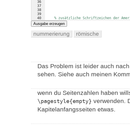
36
37
38
39
40
% zusätzliche Schriftzeichen der Amer
41
\usepackage
{
amsfonts
}
Ausgabe erzeugen
nummerierung
römische
Das Problem ist leider auch nach
sehen. Siehe auch meinen Komme
wenn du Seitenzahlen haben willst
verwenden. D
\pagestyle{empty}
Kapitelanfangsseiten etwas.