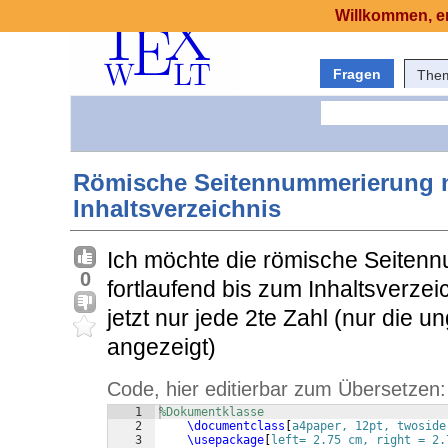
Willkommen, er
Fragen
The
Römische Seitennummerierung ni
Inhaltsverzeichnis
Ich möchte die römische Seitennu
0
fortlaufend bis zum Inhaltsverzei
jetzt nur jede 2te Zahl (nur die
angezeigt)
Code, hier editierbar zum Übersetzen:
1
%Dokumentklasse 
2
\documentclass
[
a4paper, 12pt, twoside
3
\usepackage
[
left= 2.75 cm, right = 2.