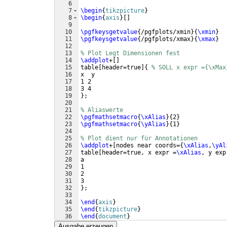
6
7
\begin
{
tikzpicture
}
8
\begin
{
axis
}
[
]
9
10
\pgfkeysgetvalue
{
/pgfplots/xmin
}
{
\xmin
}
11
\pgfkeysgetvalue
{
/pgfplots/xmax
}
{
\xmax
}
12
13
% Plot Legt Dimensionen fest
14
\addplot
+
[
]
15
table
[
header=true
]
{
% SOLL x expr ={\xMax
16
x  y
17
1 2
18
3 4
19
}
;
20
21
% Aliaswerte
22
\pgfmathsetmacro
{
\xAlias
}
{
2
}
23
\pgfmathsetmacro
{
\yAlias
}
{
1
}
24
25
% Plot dient nur für Annotationen
26
\addplot
+
[
nodes near coords=
{
\xAlias
,
\yAl
27
table
[
header=true, x expr =
\xAlias
, y exp
28
a
29
1
30
2
31
3
32
}
;
33
34
\end
{
axis
}
35
\end
{
tikzpicture
}
36
\end
{
document
}
Ausgabe erzeugen