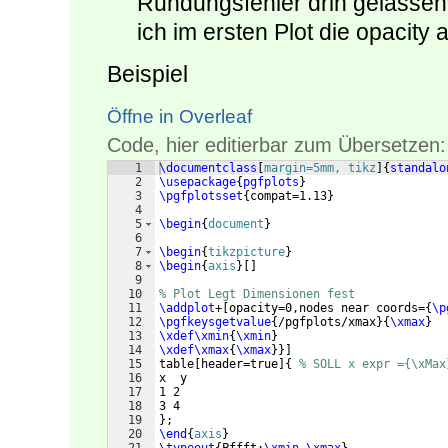
Rundungsfehler drin gelasse
ich im ersten Plot die opacity 
Beispiel
Öffne in Overleaf
Code, hier editierbar zum Übersetzen:
1
\documentclass
[
margin=5mm, tikz
]
{
standalo
2
\usepackage
{
pgfplots
}
3
\pgfplotsset
{
compat=1.13
}
4
5
\begin
{
document
}
6
7
\begin
{
tikzpicture
}
8
\begin
{
axis
}
[
]
9
10
% Plot Legt Dimensionen fest
11
\addplot
+
[
opacity=0,nodes near coords=
{
\p
12
\pgfkeysgetvalue
{
/pgfplots/xmax
}
{
\xmax
}
13
\xdef\xmin
{
\xmin
}
14
\xdef\xmax
{
\xmax
}}]
15
table
[
header=true
]
{
% SOLL x expr ={\xMax
16
x  y
17
1 2
18
3 4
19
}
;
20
\end
{
axis
}