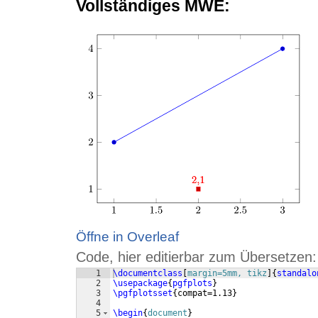
Vollständiges MWE:
Öffne in Overleaf
Code, hier editierbar zum Übersetzen:
1
\documentclass
[
margin=5mm, tikz
]
{
standalo
2
\usepackage
{
pgfplots
}
3
\pgfplotsset
{
compat=1.13
}
4
5
\begin
{
document
}