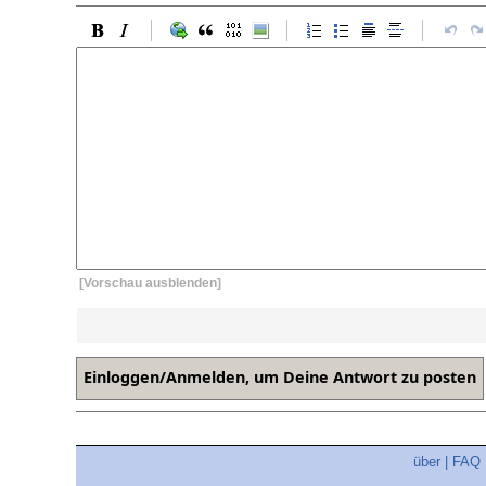
[Vorschau ausblenden]
über
|
FAQ