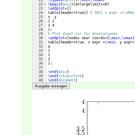
21
\typeout
{
Pffft:
\xmin
,
\xmax
}
22
\begin
{
axis
}
[
enlargelimits=0
]
23
\addplot
+
[
]
24
table
[
header=true
]
{
% SOLL x expr ={\xMax
25
x  y
26
1 2
27
3 4
28
}
;
29
% Plot dient nur für Annotationen
30
\addplot
+
[
nodes near coords=
{
\xmin
,
\xmax
}
31
table
[
header=true, x expr =
\xmin
, y expr=
32
a
33
1
34
2
35
3
36
}
;
37
38
\end
{
axis
}
39
\end
{
tikzpicture
}
40
\end
{
document
}
Ausgabe erzeugen