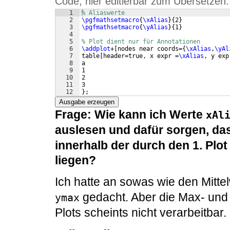
Code, hier editierbar zum Übersetzen:
1
% Aliaswerte
2
\pgfmathsetmacro
{
\xAlias
}
{
2
}
3
\pgfmathsetmacro
{
\yAlias
}
{
1
}
4
5
% Plot dient nur für Annotationen
6
\addplot
+
[
nodes near coords=
{
\xAlias
,
\yAl
7
table
[
header=true, x expr =
\xAlias
, y exp
8
a
9
1
10
2
11
3
12
}
;
Ausgabe erzeugen
Frage: Wie kann ich Werte
xAl
auslesen und dafür sorgen, d
innerhalb der durch den 1. Plo
liegen?
Ich hatte an sowas wie den Mitte
gedacht. Aber die Max- und 
ymax
Plots scheints nicht verarbeitbar.