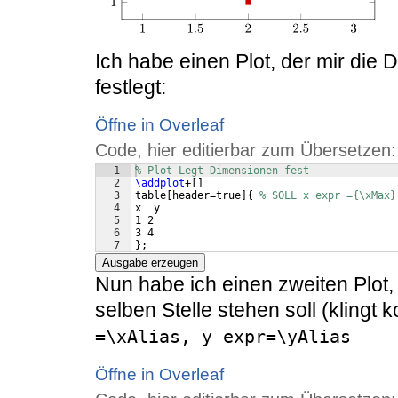
Ich habe einen Plot, der mir die
festlegt:
Öffne in Overleaf
Code, hier editierbar zum Übersetzen:
1
% Plot Legt Dimensionen fest
2
\addplot
+
[
]
3
table
[
header=true
]
{
% SOLL x expr ={\xMax}
4
x  y
5
1 2
6
3 4
7
}
;
Ausgabe erzeugen
Nun habe ich einen zweiten Plot, 
selben Stelle stehen soll (klingt
=\xAlias, y expr=\yAlias
Öffne in Overleaf