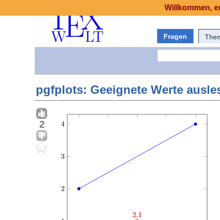
Willkommen, er
Fragen
The
pgfplots: Geeignete Werte ausl
2