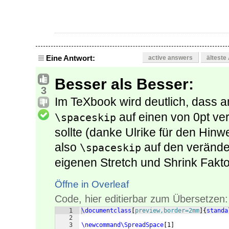
Eine Antwort:
active answers
älteste
Besser als Besser:
3
Im TeXbook wird deutlich, dass a
auf einen von 0pt ve
\spaceskip
sollte (danke Ulrike für den Hinw
also
auf den verände
\spaceskip
eigenen Stretch und Shrink Fakto
Öffne in Overleaf
Code, hier editierbar zum Übersetzen:
1
\documentclass
[
preview,border=2mm
]
{
standa
2
3
\newcommand\SpreadSpace
[
1
]