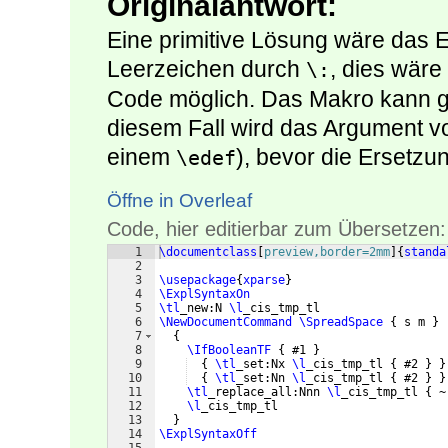
Originalantwort:
Eine primitive Lösung wäre das 
Leerzeichen durch
, dies wäre
\:
Code möglich. Das Makro kann g
diesem Fall wird das Argument vo
einem
), bevor die Ersetzu
\edef
Öffne in Overleaf
Code, hier editierbar zum Übersetzen:
1
\documentclass
[
preview,border=2mm
]
{
standa
2
3
\usepackage
{
xparse
}
4
\ExplSyntaxOn
5
\tl
_new:N 
\l
_cis_tmp_tl
6
\NewDocumentCommand
\SpreadSpace
{
 s m 
}
7
{
8
\IfBooleanTF
{
 #1 
}
9
{
\tl
_set:Nx 
\l
_cis_tmp_tl 
{
 #2 
}
}
10
{
\tl
_set:Nn 
\l
_cis_tmp_tl 
{
 #2 
}
}
11
\tl
_replace_all:Nnn 
\l
_cis_tmp_tl 
{
 ~
12
\l
_cis_tmp_tl
13
}
14
\ExplSyntaxOff