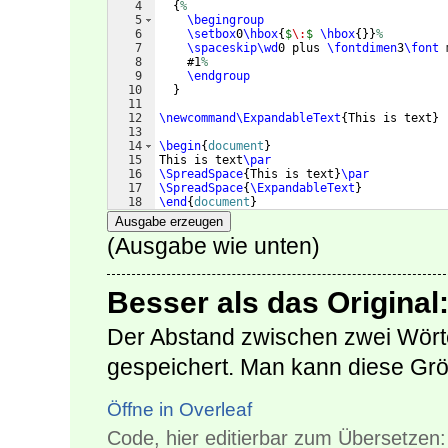
4
{
%
5
\begingroup
6
\setbox
0
\hbox
{
$
\:
$
\hbox
{
}}
%
7
\spaceskip\wd
0 plus 
\fontdimen
3
\font
 
8
    #1
%
9
\endgroup
10
}
11
12
\newcommand\ExpandableText
{
This is text
}
13
14
\begin
{
document
}
15
This is text
\par
16
\SpreadSpace
{
This is text
}
\par
17
\SpreadSpace
{
\ExpandableText
}
18
\end
{
document
}
Ausgabe erzeugen
(Ausgabe wie unten)
Besser als das Original
Der Abstand zwischen zwei Wört
gespeichert. Man kann diese Gr
Öffne in Overleaf
Code, hier editierbar zum Übersetzen: