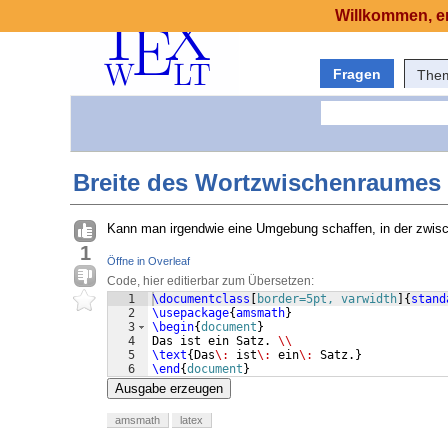
Willkommen, er
Fragen
The
Breite des Wortzwischenraumes (
Kann man irgendwie eine Umgebung schaffen, in der zwis
1
Öffne in Overleaf
Code, hier editierbar zum Übersetzen:
1
\documentclass
[
border=5pt, varwidth
]
{
stand
2
\usepackage
{
amsmath
}
3
\begin
{
document
}
4
Das ist ein Satz. 
\\
5
\text
{
Das
\:
 ist
\:
 ein
\:
 Satz.
}
6
\end
{
document
}
Ausgabe erzeugen
amsmath
latex