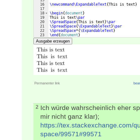
15
16
\newcommand\ExpandableText
{
This is text
}
17
18
\begin
{
document
}
19
This is text
\par
20
\SpreadSpace
{
This is text
}
\par
21
\SpreadSpace
{
\ExpandableText
}
\par
22
\SpreadSpace
*
{
\ExpandableText
}
23
\end
{
document
}
Ausgabe erzeugen
Permanenter link
bear
Ich würde wahrscheinlich eher sp
2
mir nicht ganz klar);
https://tex.stackexchange.com/qu
space/99571#99571