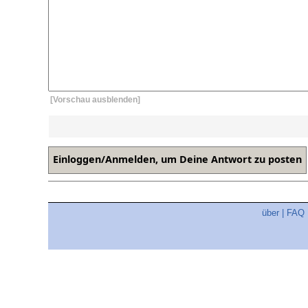
[Vorschau ausblenden]
über
|
FAQ