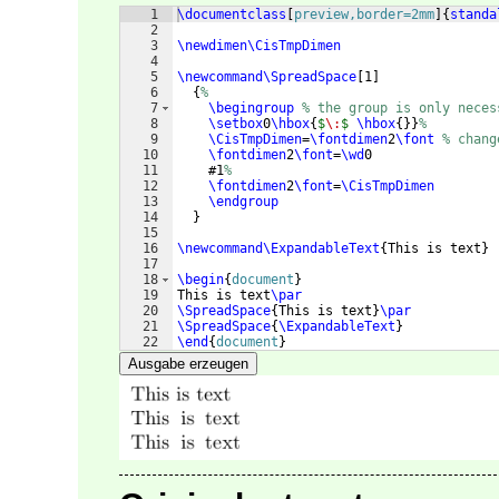
1
\documentclass
[
preview,border=2mm
]
{
standa
2
3
\newdimen\CisTmpDimen
4
5
\newcommand\SpreadSpace
[
1
]
6
{
%
7
\begingroup
% the group is only neces
8
\setbox
0
\hbox
{
$
\:
$
\hbox
{
}}
%
9
\CisTmpDimen
=
\fontdimen
2
\font
% chang
10
\fontdimen
2
\font
=
\wd
0
11
    #1
%
12
\fontdimen
2
\font
=
\CisTmpDimen
13
\endgroup
14
}
15
16
\newcommand\ExpandableText
{
This is text
}
17
18
\begin
{
document
}
19
This is text
\par
20
\SpreadSpace
{
This is text
}
\par
21
\SpreadSpace
{
\ExpandableText
}
22
\end
{
document
}
Ausgabe erzeugen