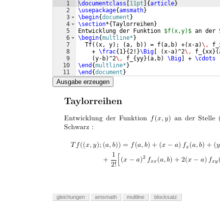
1
\documentclass
[
11pt
]
{
article
}
2
\usepackage
{
amsmath
}
3
\begin
{
document
}
4
\section
*
{
Taylorreihen
}
5
Entwicklung der Funktion 
$f(x,y)$
 an der 
6
\begin
{
multline*
}
7
  Tf
((
x, y
)
; 
(
a, b
))
 = f
(
a,b
)
 +
(
x-a
)
\,
 f_
8
    + 
\frac
{
1
}
{
2!
}
\Big
[
(
x-a
)
^2
\,
 f_
{
xx
}
(
9
(
y-b
)
^2
\,
 f_
{
yy
}
(
a,b
)
\Big
]
 + 
\cdots
10
\end
{
multline*
}
11
\end
{
document
}
Ausgabe erzeugen
gleichungen
amsmath
multline
blocksatz