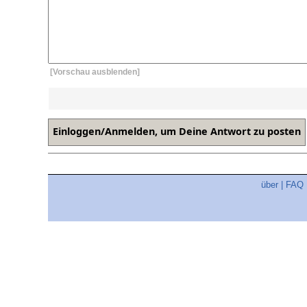
[Vorschau ausblenden]
über
|
FAQ