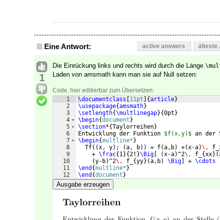
Eine Antwort:
active answers
älteste
Die Einrückung links und rechts wird durch die Länge
\mul
Laden von amsmath kann man sie auf Null setzen:
1
Code, hier editierbar zum Übersetzen:
1
\documentclass
[
11pt
]
{
article
}
2
\usepackage
{
amsmath
}
3
\setlength
{
\multlinegap
}
{
0pt
}
4
\begin
{
document
}
5
\section
*
{
Taylorreihen
}
6
Entwicklung der Funktion 
$f(x,y)$
 an der 
7
\begin
{
multline*
}
8
  Tf
((
x, y
)
; 
(
a, b
))
 = f
(
a,b
)
 +
(
x-a
)
\,
 f_
9
    + 
\frac
{
1
}
{
2!
}
\Big
[
(
x-a
)
^2
\,
 f_
{
xx
}
(
10
(
y-b
)
^2
\,
 f_
{
yy
}
(
a,b
)
\Big
]
 + 
\cdots
11
\end
{
multline*
}
12
\end
{
document
}
Ausgabe erzeugen