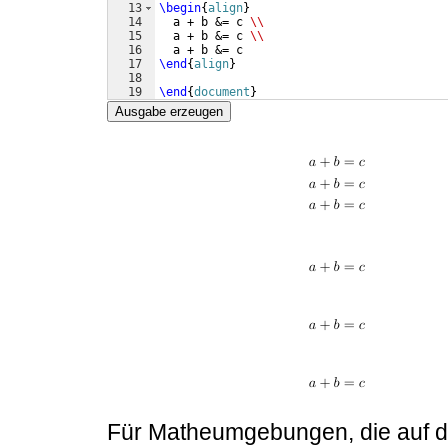
13
\begin
{
align
}
14
  a + b &= c 
\\
15
  a + b &= c 
\\
16
  a + b &= c
17
\end
{
align
}
18
19
\end
{
document
}
Ausgabe erzeugen
Für Matheumgebungen, die auf 