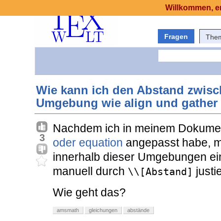
Willkommen, er
Fragen
The
Wie kann ich den Abstand zwisc
Umgebung wie align und gather 
Nachdem ich in meinem Dokume
3
oder equation
angepasst habe, m
innerhalb dieser Umgebungen eins
manuell durch
justi
\\[Abstand]
Wie geht das?
amsmath
gleichungen
abstände