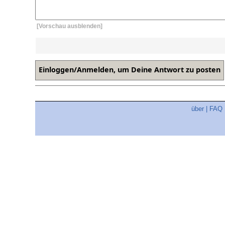
[Vorschau ausblenden]
über
|
FAQ