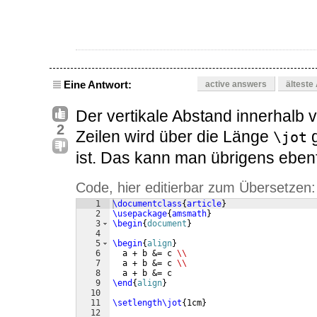
Eine Antwort:
active answers
älteste
Der vertikale Abstand innerhal
2
Zeilen wird über die Länge
g
\jot
ist. Das kann man übrigens ebenf
Code, hier editierbar zum Übersetzen:
1
\documentclass
{
article
}
2
\usepackage
{
amsmath
}
3
\begin
{
document
}
4
5
\begin
{
align
}
6
  a + b &= c 
\\
7
  a + b &= c 
\\
8
  a + b &= c
9
\end
{
align
}
10
11
\setlength\jot
{
1cm
}
12