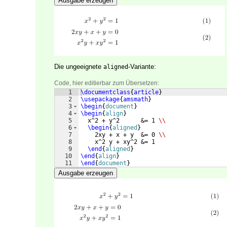
Ausgabe erzeugen
Die ungeeignete
-Variante:
aligned
Code, hier editierbar zum Übersetzen:
1
\documentclass
{
article
}
2
\usepackage
{
amsmath
}
3
\begin
{
document
}
4
\begin
{
align
}
5
  x^2 + y^2      &= 1 
\\
6
\begin
{
aligned
}
7
    2xy + x + y  &= 0 
\\
8
    x^2 y + xy^2 &= 1 
9
\end
{
aligned
}
10
\end
{
align
}
11
\end
{
document
}
Ausgabe erzeugen