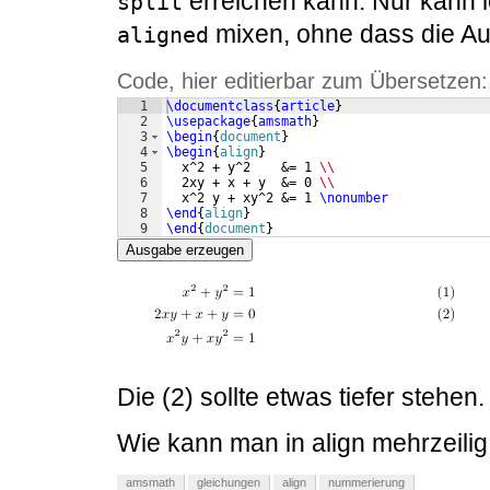
erreichen kann. Nur kann i
split
mixen, ohne dass die Aus
aligned
Code, hier editierbar zum Übersetzen:
1
\documentclass
{
article
}
2
\usepackage
{
amsmath
}
3
\begin
{
document
}
4
\begin
{
align
}
5
  x^2 + y^2    &= 1 
\\
6
  2xy + x + y  &= 0 
\\
7
  x^2 y + xy^2 &= 1 
\nonumber
8
\end
{
align
}
9
\end
{
document
}
Ausgabe erzeugen
Die (2) sollte etwas tiefer stehen.
Wie kann man in align mehrzeili
amsmath
gleichungen
align
nummerierung