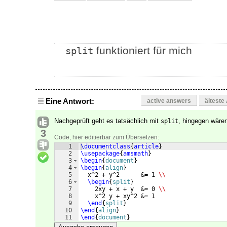
funktioniert für mich
split
Eine Antwort:
active answers
älteste
Nachgeprüft geht es tatsächlich mit
, hingegen wäre
split
3
Code, hier editierbar zum Übersetzen:
1
\documentclass
{
article
}
2
\usepackage
{
amsmath
}
3
\begin
{
document
}
4
\begin
{
align
}
5
  x^2 + y^2      &= 1 
\\
6
\begin
{
split
}
7
    2xy + x + y  &= 0 
\\
8
    x^2 y + xy^2 &= 1 
9
\end
{
split
}
10
\end
{
align
}
11
\end
{
document
}