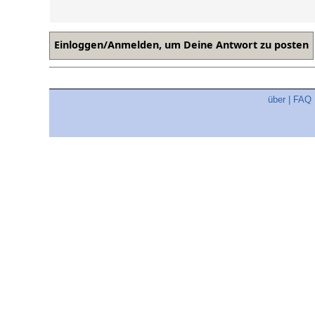
über
|
FAQ