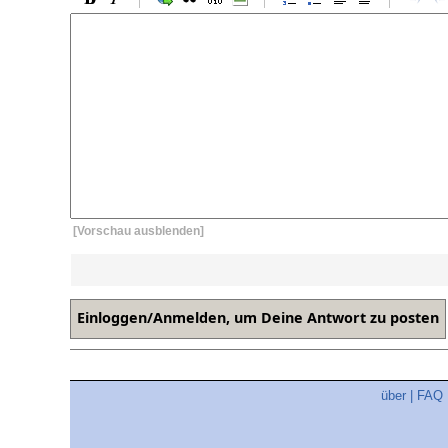
[Vorschau ausblenden]
über
|
FAQ