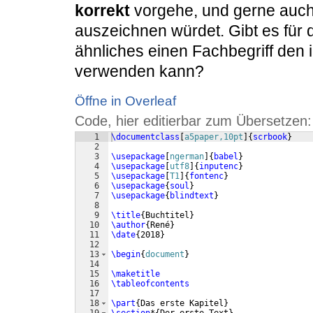
korrekt
vorgehe, und gerne auch
auszeichnen würdet. Gibt es für 
ähnliches einen Fachbegriff den 
verwenden kann?
Öffne in Overleaf
Code, hier editierbar zum Übersetzen:
1
\documentclass
[
a5paper,10pt
]
{
scrbook
}
2
3
\usepackage
[
ngerman
]
{
babel
}
4
\usepackage
[
utf8
]
{
inputenc
}
5
\usepackage
[
T1
]
{
fontenc
}
6
\usepackage
{
soul
}
7
\usepackage
{
blindtext
}
8
9
\title
{
Buchtitel
}
10
\author
{
René
}
11
\date
{
2018
}
12
13
\begin
{
document
}
14
15
\maketitle
16
\tableofcontents
17
18
\part
{
Das erste Kapitel
}