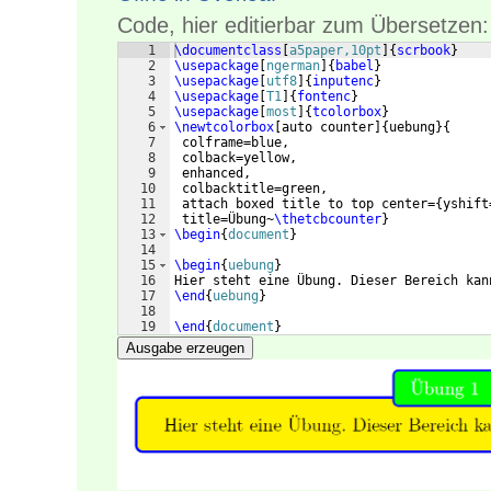
Code, hier editierbar zum Übersetzen:
1
\documentclass
[
a5paper,10pt
]
{
scrbook
}
2
\usepackage
[
ngerman
]
{
babel
}
3
\usepackage
[
utf8
]
{
inputenc
}
4
\usepackage
[
T1
]
{
fontenc
}
5
\usepackage
[
most
]
{
tcolorbox
}
6
\newtcolorbox
[
auto counter
]
{
uebung
}
{
7
 colframe=blue,
8
 colback=yellow,
9
 enhanced,
10
 colbacktitle=green,
11
 attach boxed title to top center=
{
yshift
12
 title=Übung~
\thetcbcounter
}
13
\begin
{
document
}
14
15
\begin
{
uebung
}
16
Hier steht eine Übung. Dieser Bereich kan
17
\end
{
uebung
}
18
19
\end
{
document
}
Ausgabe erzeugen