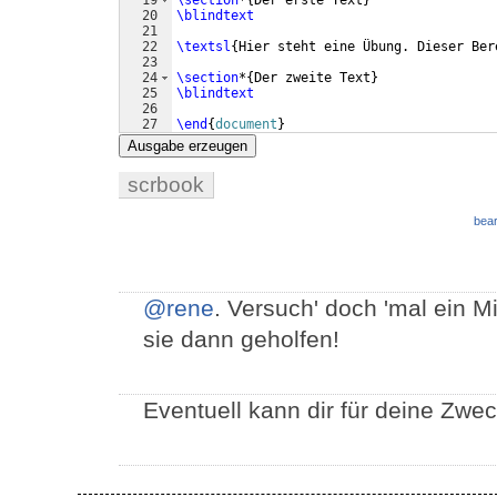
19
\section
*
{
Der erste Text
}
20
\blindtext
21
22
\textsl
{
Hier steht eine Übung. Dieser Ber
23
24
\section
*
{
Der zweite Text
}
25
\blindtext
26
27
\end
{
document
}
Ausgabe erzeugen
scrbook
bear
@rene
. Versuch' doch 'mal ein 
sie dann geholfen!
Eventuell kann dir für deine Zwec