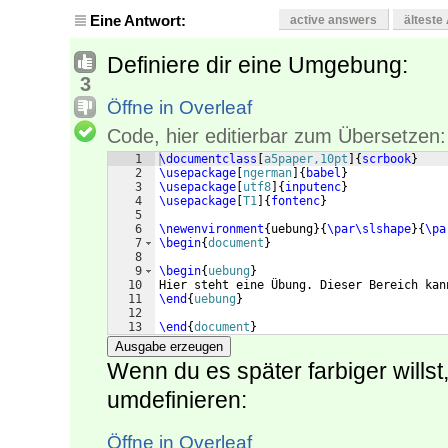
Eine Antwort:
active answers
älteste
Definiere dir eine Umgebung:
3
Öffne in Overleaf
Code, hier editierbar zum Übersetzen:
1
\documentclass
[
a5paper,10pt
]
{
scrbook
}
2
\usepackage
[
ngerman
]
{
babel
}
3
\usepackage
[
utf8
]
{
inputenc
}
4
\usepackage
[
T1
]
{
fontenc
}
5
6
\newenvironment
{
uebung
}
{
\par\slshape
}
{
\pa
7
\begin
{
document
}
8
9
\begin
{
uebung
}
10
Hier steht eine Übung. Dieser Bereich kan
11
\end
{
uebung
}
12
13
\end
{
document
}
Ausgabe erzeugen
Wenn du es später farbiger willst
umdefinieren:
Öffne in Overleaf