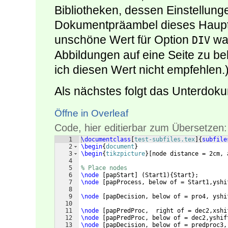
Bibliotheken, dessen Einstellunge
Dokumentpräambel dieses Haupt
unschöne Wert für Option
war
DIV
Abbildungen auf eine Seite zu 
ich diesen Wert nicht empfehlen.
Als nächstes folgt das Unterdok
Öffne in Overleaf
Code, hier editierbar zum Übersetzen:
1
\documentclass
[
test-subfiles.tex
]
{
subfile
2
\begin
{
document
}
3
\begin
{
tikzpicture
}
[
node distance = 2cm, 
4
5
% Place nodes
6
\node
[
papStart
]
(
Start1
)
{
Start
}
;
7
\node
[
papProcess, below of = Start1,yshi
8
9
\node
[
papDecision, below of = pro4, yshi
10
11
\node
[
papPredProc,  right of = dec2,xshi
12
\node
[
papPredProc, below of = dec2,yshif
13
\node
[
papDecision, below of = predproc3,