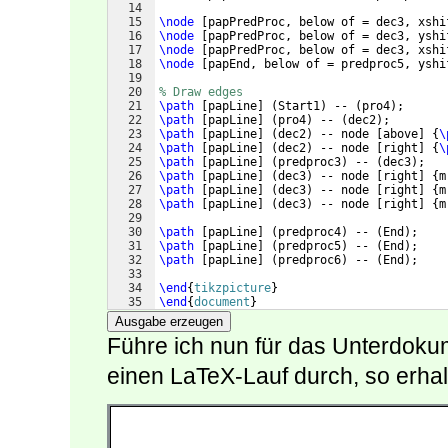
14
15
\node
[
papPredProc, below of = dec3, xshi
16
\node
[
papPredProc, below of = dec3, yshi
17
\node
[
papPredProc, below of = dec3, xshi
18
\node
[
papEnd, below of = predproc5, yshi
19
20
% Draw edges
21
\path
[
papLine
]
(
Start1
)
 -- 
(
pro4
)
;
22
\path
[
papLine
]
(
pro4
)
 -- 
(
dec2
)
;
23
\path
[
papLine
]
(
dec2
)
 -- node 
[
above
]
{
\
24
\path
[
papLine
]
(
dec2
)
 -- node 
[
right
]
{
\
25
\path
[
papLine
]
(
predproc3
)
 -- 
(
dec3
)
;
26
\path
[
papLine
]
(
dec3
)
 -- node 
[
right
]
{
m
27
\path
[
papLine
]
(
dec3
)
 -- node 
[
right
]
{
m
28
\path
[
papLine
]
(
dec3
)
 -- node 
[
right
]
{
m
29
30
\path
[
papLine
]
(
predproc4
)
 -- 
(
End
)
;
31
\path
[
papLine
]
(
predproc5
)
 -- 
(
End
)
;
32
\path
[
papLine
]
(
predproc6
)
 -- 
(
End
)
;
33
34
\end
{
tikzpicture
}
35
\end
{
document
}
Ausgabe erzeugen
Führe ich nun für das Unterdok
einen LaTeX-Lauf durch, so erhalt