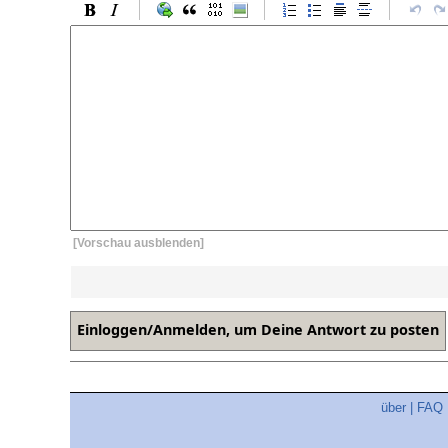
[Vorschau ausblenden]
über
|
FAQ