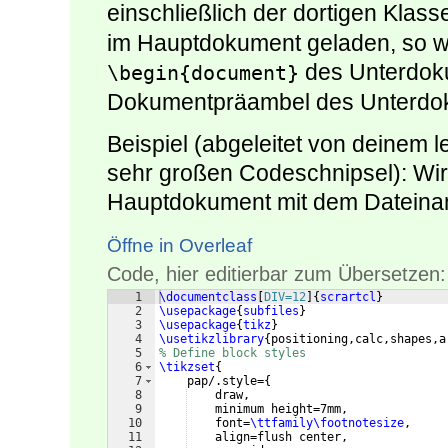
einschließlich der dortigen Klas
im Hauptdokument geladen, so wi
des Unterdoku
\begin{document}
Dokumentpräambel des Unterdoku
Beispiel (abgeleitet von deinem 
sehr großen Codeschnipsel): Wir
Hauptdokument mit dem Datein
Öffne in Overleaf
Code, hier editierbar zum Übersetzen:
1
\documentclass
[
DIV=12
]
{
scrartcl
}
2
\usepackage
{
subfiles
}
3
\usepackage
{
tikz
}
4
\usetikzlibrary
{
positioning,calc,shapes,a
5
% Define block styles
6
\tikzset
{
7
    pap/.style=
{
8
    draw,
9
    minimum height=7mm,
10
    font=
\ttfamily\footnotesize
,
11
    align=flush center,