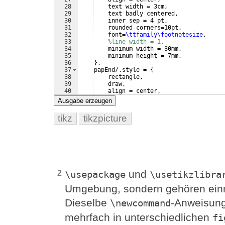
28
    text width = 3cm, 
29
    text badly centered,
30
    inner sep = 4 pt,
31
    rounded corners=10pt,
32
    font=
\ttfamily\footnotesize
,
33
%line width = 1,
34
    minimum width = 30mm,
35
    minimum height = 7mm,
36
}
,
37
    papEnd/.style = 
{
38
    rectangle,
39
    draw, 
40
    align = center, 
41
    text width = 3cm, 
Ausgabe erzeugen
tikz
tikzpicture
und
2
\usepackage
\usetikzlibra
Umgebung, sondern gehören einm
Dieselbe
-Anweisung
\newcommand
mehrfach in unterschiedlichen
fi