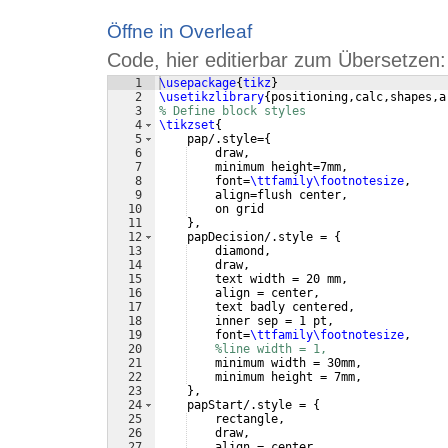
Öffne in Overleaf
Code, hier editierbar zum Übersetzen:
1
\usepackage
{
tikz
}
2
\usetikzlibrary
{
positioning,calc,shapes,a
3
% Define block styles
4
\tikzset
{
5
    pap/.style=
{
6
    draw,
7
    minimum height=7mm,
8
    font=
\ttfamily\footnotesize
,
9
    align=flush center,
10
    on grid
11
}
,
12
    papDecision/.style = 
{
13
    diamond,
14
    draw, 
15
    text width = 20 mm, 
16
    align = center, 
17
    text badly centered,
18
    inner sep = 1 pt,
19
    font=
\ttfamily\footnotesize
,
20
%line width = 1,
21
    minimum width = 30mm,
22
    minimum height = 7mm,
23
}
,
24
    papStart/.style = 
{
25
    rectangle,
26
    draw, 
27
    align = center, 