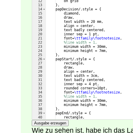
12
    on grid
13
}
,
14
    papDecision/.style = 
{
15
    diamond,
16
    draw, 
17
    text width = 20 mm, 
18
    align = center, 
19
    text badly centered,
20
    inner sep = 1 pt,
21
    font=
\ttfamily\footnotesize
,
22
%line width = 1,
23
    minimum width = 30mm,
24
    minimum height = 7mm,
25
}
,
26
    papStart/.style = 
{
27
    rectangle,
28
    draw, 
29
    align = center, 
30
    text width = 3cm, 
31
    text badly centered,
32
    inner sep = 4 pt,
33
    rounded corners=10pt,
34
    font=
\ttfamily\footnotesize
,
35
%line width = 1,
36
    minimum width = 30mm,
37
    minimum height = 7mm,
38
}
,
39
    papEnd/.style = 
{
40
    rectangle,
41
    draw, 
Ausgabe erzeugen
Wie zu sehen ist, habe ich das 