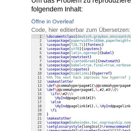
Um das Problem zu reproduzieren
folgendem Inhalt:
Öffne in Overleaf
Code, hier editierbar zum Übersetzen:
1
\documentclass
[
deutsch,graybox,envcountch
2
\usepackage
[
paperwidth=168mm,paperheight=
3
\usepackage
[
T2A,T1
]
{
fontenc
}
4
\usepackage
[
utf8
]
{
inputenc
}
5
\usepackage
[
latin,ngerman
]
{
babel
}
6
\usepackage
{
newtxtext
}
7
\usepackage
[
slantedGreek
]
{
newtxmath
}
8
\usepackage
[
babel=true,final=true,verbose
9
\usepackage
{
csquotes
}
10
\usepackage
[
hidelinks
]
{
hyperref
}
11
%%% The next hack improves how hyperref j
12
\makeatletter
13
\def
\@
commahyperpage#1
{
\@
@commahyperpage#
14
\def
\@
@commahyperpage#1,
\,
#2,#3
\\
{
%
15
\ifx
\\
#2
\\
%
16
\HyInd
@pagelink
{
#1
}
%
17
\else
18
\HyInd
@pagelink
{
#1
}
,
\,
\HyInd
@pagelink
19
\fi
20
}
21
\makeatother
22
\usepackage
[
makeindex,toc,nogroupskip,nom
23
\setglossarystyle
{
long3col
}
\renewcommand
{
24
\renewcommand
*
{
\glsnumberformat
}
[
1
]
{
\text