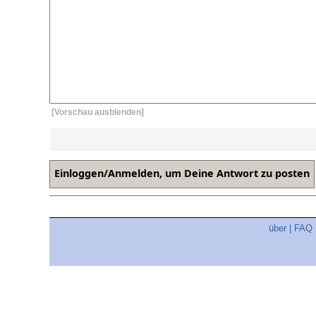
[Vorschau ausblenden]
über
|
FAQ