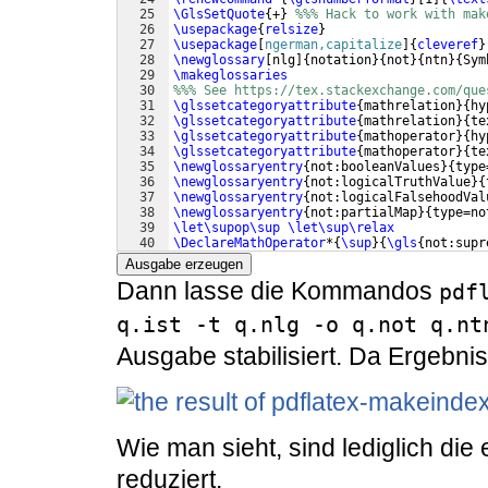
25
\GlsSetQuote
{
+
}
%%% Hack to work with mak
26
\usepackage
{
relsize
}
27
\usepackage
[
ngerman,capitalize
]
{
cleveref
}
28
\newglossary
[
nlg
]
{
notation
}
{
not
}
{
ntn
}
{
Sym
29
\makeglossaries
30
%%% See https://tex.stackexchange.com/que
31
\glssetcategoryattribute
{
mathrelation
}
{
hy
32
\glssetcategoryattribute
{
mathrelation
}
{
te
33
\glssetcategoryattribute
{
mathoperator
}
{
hy
34
\glssetcategoryattribute
{
mathoperator
}
{
te
35
\newglossaryentry
{
not:booleanValues
}
{
type
36
\newglossaryentry
{
not:logicalTruthValue
}
{
37
\newglossaryentry
{
not:logicalFalsehoodVal
38
\newglossaryentry
{
not:partialMap
}
{
type=no
39
\let\supop\sup
\let\sup\relax
40
\DeclareMathOperator
*
{
\sup
}
{
\gls
{
not:supr
41
\newglossaryentry
{
not:supremum
}
{
type=nota
Ausgabe erzeugen
Dann lasse die Kommandos
pdf
q.ist -t q.nlg -o q.not q.nt
Ausgabe stabilisiert. Da Ergebnis 
Wie man sieht, sind lediglich die 
reduziert.