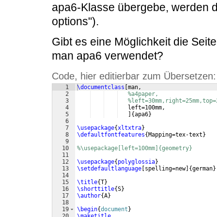
apa6-Klasse übergebe, werden di
options").
Gibt es eine Möglichkeit die Seit
man apa6 verwendet?
Code, hier editierbar zum Übersetzen:
1
\documentclass
[
man,
2
%a4paper,
3
%left=30mm,right=25mm,top=
4
   left=100mm,
5
]
{
apa6
}
6
7
\usepackage
{
xltxtra
}
8
\defaultfontfeatures
{
Mapping=tex-text
}
9
10
%\usepackage[left=100mm]{geometry}
11
12
\usepackage
{
polyglossia
}
13
\setdefaultlanguage
[
spelling=new
]
{
german
}
14
15
\title
{
T
}
16
\shorttitle
{
S
}
17
\author
{
A
}
18
19
\begin
{
document
}
20
\maketitle