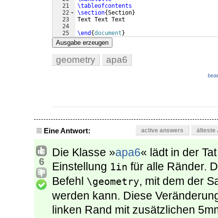
21
\tableofcontents
22
\section
{
Section
}
23
Text Text Text
24
25
\end
{
document
}
Ausgabe erzeugen
geometry
apa6
bear
Eine Antwort:
active answers
älteste
Die Klasse »
apa6
« lädt in der Ta
6
Einstellung
für alle Ränder. D
1in
Befehl
, mit dem der S
\geometry
werden kann. Diese Veränderung 
linken Rand mit zusätzlichen 5m