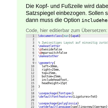
Die Kopf- und Fußzeile wird dabei
Satzspiegel einbezogen. Sollen s
dann muss die Option
includehe
Code, hier editierbar zum Übersetzen:
1
\documentclass
[
man
]
{
apa6
}
2
3
% Zweiseitiges Layout auf einseitig zurüc
4
\makeatletter
5
\@
twosidefalse
6
\@
mparswitchfalse
7
\makeatother
8
9
\geometry
{
10
  left=30mm,
11
  right=25mm,
12
  top=25mm,
13
  bottom=25mm,
14
  includeheadfoot,
15
  headheight=15pt
16
}
17
18
\usepackage
{
fontspec
}
19
\defaultfontfeatures
{
Ligatures=TeX
}
20
21
\usepackage
{
polyglossia
}
22
\setdefaultlanguage
[
spelling=new
]
{
german
}