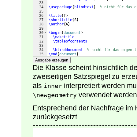
23
24
\usepackage
{
blindtext
}
% nicht für das e
25
26
\title
{
T
}
27
\shorttitle
{
S
}
28
\author
{
A
}
29
30
\begin
{
document
}
31
\maketitle
32
\tableofcontents
33
34
\blinddocument
% nicht für das eigentl
35
\end
{
document
}
Ausgabe erzeugen
Die Klasse scheint hinsichtlich 
zweiseitigen Satzspiegel zu erz
als
interpretiert werden mu
inner
verwendet werden
\newgeometry
Entsprechend der Nachfrage im
zurückgesetzt.