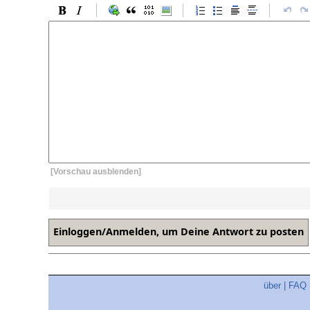
[Vorschau ausblenden]
über
|
FAQ