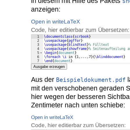
in diesem mit Hilfe des Pakets
sh
anzeigen:
Open in writeLaTeX
Code, hier editierbar zum Übersetzen:
1
\documentclass
{
scrbook
}
2
\usepackage
{
pgffor
}
3
\usepackage
{
blindtext
}
% Fülltext
4
\usepackage
{
showframe
}
% Seitenaufteilung a
5
\begin
{
document
}
6
\foreach
\i
 in 
{
1,...,7
}
{
\blinddocument
}
7
\end
{
document
}
Ausgabe erzeugen
Aus der
l
Beispieldokument.pdf
mit den verschobenen geraden Se
hier wegen der besseren Sichtba
Zentimeter nach unten schiebe:
Open in writeLaTeX
Code, hier editierbar zum Übersetzen: