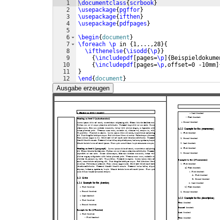
1
\documentclass
{
scrbook
}
2
\usepackage
{
pgffor
}
3
\usepackage
{
ifthen
}
4
\usepackage
{
pdfpages
}
5
6
\begin
{
document
}
7
\foreach
\p
 in 
{
1,...,28
}
{
8
\ifthenelse
{
\isodd
{
\p
}}
9
{
\includepdf
[
pages=
\p
]
{
Beispieldokume
10
{
\includepdf
[
pages=
\p
,offset=0 -10mm
]
11
}
12
\end
{
document
}
Ausgabe erzeugen