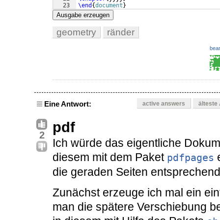
23
\end
{
document
}
Ausgabe erzeugen
geometry
ränder
bear
Eine Antwort:
active answers
älteste
pdf
2
Ich würde das eigentliche Dokum
diesem mit dem Paket
e
pdfpages
die geraden Seiten entsprechend
Zunächst erzeuge ich mal ein ei
man die spätere Verschiebung be