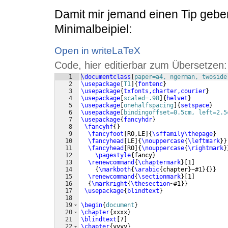
Damit mir jemand einen Tip geben
Minimalbeipiel:
Open in writeLaTeX
Code, hier editierbar zum Übersetzen:
1
\documentclass
[
paper=a4, ngerman, twoside
2
\usepackage
[
T1
]
{
fontenc
}
3
\usepackage
{
txfonts,charter,courier
}
4
\usepackage
[
scaled=.98
]
{
helvet
}
5
\usepackage
[
onehalfspacing
]
{
setspace
}
6
\usepackage
[
bindingoffset=0.5cm, left=2.5
7
\usepackage
{
fancyhdr
}
8
\fancyhf
{
}
9
\fancyfoot
[
RO,LE
]
{
\sffamily\thepage
}
10
\fancyhead
[
LE
]
{
\nouppercase
{
\leftmark
}}
11
\fancyhead
[
RO
]
{
\nouppercase
{
\rightmark
}
12
\pagestyle
{
fancy
}
13
\renewcommand
{
\chaptermark
}
[
1
]
14
{
\markboth
{
\arabic
{
chapter
}
~#1
}
{
}}
15
\renewcommand
{
\sectionmark
}
[
1
]
16
{
\markright
{
\thesection
~#1
}}
17
\usepackage
{
blindtext
}
18
19
\begin
{
document
}
20
\chapter
{
xxxx
}
21
\blindtext
[
7
]
22
\chapter
{
yyyy
}