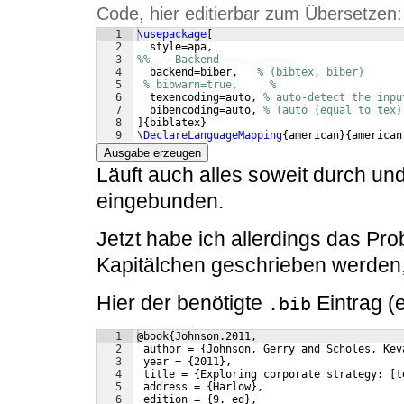
Code, hier editierbar zum Übersetzen:
1
\usepackage
[
2
  style=apa, 
3
%%--- Backend --- --- --- 
4
  backend=biber,   
% (bibtex, biber) 
5
% bibwarn=true,     % 
6
  texencoding=auto, 
% auto-detect the inpu
7
  bibencoding=auto, 
% (auto (equal to tex)
8
]
{
biblatex
}
9
\DeclareLanguageMapping
{
american
}
{
american
Ausgabe erzeugen
Läuft auch alles soweit durch und
eingebunden.
Jetzt habe ich allerdings das Pr
Kapitälchen geschrieben werden, 
Hier der benötigte
Eintrag (e
.bib
1
@book{Johnson.2011,
2
 author = {Johnson, Gerry and Scholes, Kev
3
 year = {2011},
4
 title = {Exploring corporate strategy: [t
5
 address = {Harlow},
6
 edition = {9. ed},