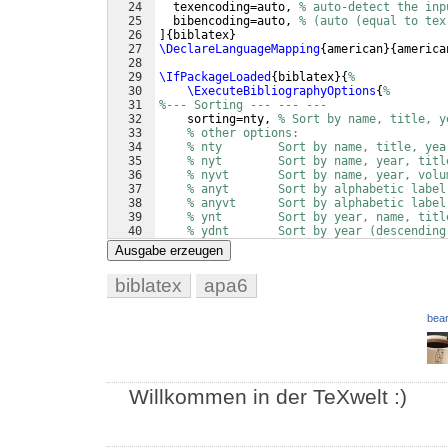
24
  texencoding=auto, 
% auto-detect the inp
25
  bibencoding=auto, 
% (auto (equal to tex
26
]
{
biblatex
}
27
\DeclareLanguageMapping
{
american
}
{
america
28
29
\IfPackageLoaded
{
biblatex
}
{
%
30
\ExecuteBibliographyOptions
{
%
31
%--- Sorting --- --- ---
32
    sorting=nty, 
% Sort by name, title, y
33
% other options: 
34
% nty        Sort by name, title, yea
35
% nyt        Sort by name, year, titl
36
% nyvt       Sort by name, year, volu
37
% anyt       Sort by alphabetic label
38
% anyvt      Sort by alphabetic label
39
% ynt        Sort by year, name, titl
40
% ydnt       Sort by year (descending
41
% none       Do not sort at all. All 
Ausgabe erzeugen
biblatex
apa6
bear
Willkommen in der TeXwelt :)