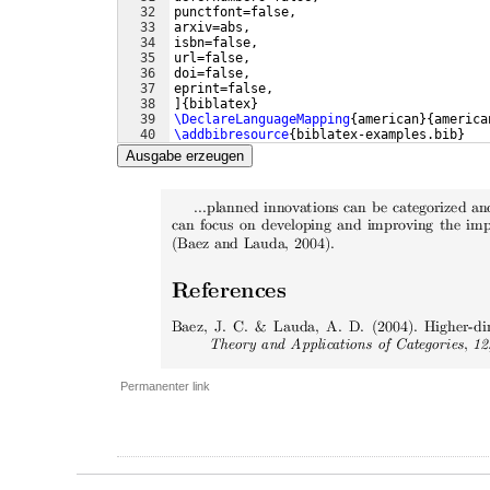
32
punctfont=false,
33
arxiv=abs,
34
isbn=false,
35
url=false,
36
doi=false,
37
eprint=false,
38
]
{
biblatex
}
39
\DeclareLanguageMapping
{
american
}
{
america
40
\addbibresource
{
biblatex-examples.bib
}
41
Ausgabe erzeugen
Permanenter link