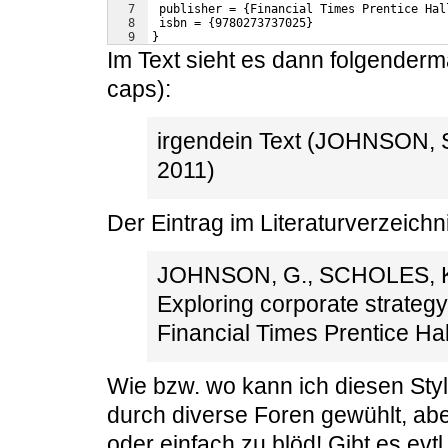
7
 publisher = {Financial Times Prentice Hal
8
 isbn = {9780273737025}
9
}
Im Text sieht es dann folgenderm
caps):
irgendein Text (JOHNSON
2011)
Der Eintrag im Literaturverzeichn
JOHNSON, G., SCHOLES, K.
Exploring corporate strategy:
Financial Times Prentice Hal
Wie bzw. wo kann ich diesen Sty
durch diverse Foren gewühlt, abe
oder einfach zu blöd! Gibt es evtl