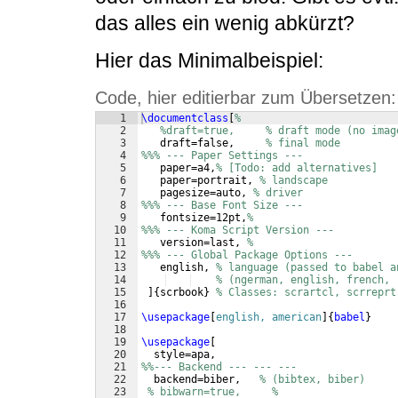
das alles ein wenig abkürzt?
Hier das Minimalbeispiel:
Code, hier editierbar zum Übersetzen:
1
\documentclass
[
%
2
%draft=true,     % draft mode (no imag
3
   draft=false,     
% final mode 
4
%%% --- Paper Settings ---
5
   paper=a4,
% [Todo: add alternatives]
6
   paper=portrait, 
% landscape
7
   pagesize=auto, 
% driver
8
%%% --- Base Font Size ---
9
   fontsize=12pt,
%
10
%%% --- Koma Script Version ---
11
   version=last, 
%
12
%%% --- Global Package Options ---
13
   english, 
% language (passed to babel a
14
% (ngerman, english, french, 
15
]
{
scrbook
}
% Classes: scrartcl, scrreprt
16
17
\usepackage
[
english, american
]
{
babel
}
18
19
\usepackage
[
20
  style=apa, 
21
%%--- Backend --- --- --- 
22
  backend=biber,   
% (bibtex, biber) 
23
% bibwarn=true,     % 