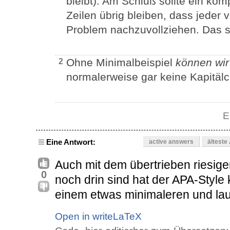
bleibt). Am Schluß sollte ein ko
Zeilen übrig bleiben, dass jeder
Problem nachzuvollziehen. Das s
Ohne Minimalbeispiel
können wir 
2
normalerweise gar keine Kapitälc
E
Eine Antwort:
active answers
älteste
Auch mit dem übertrieben riesige
0
noch drin sind hat der APA-Style k
einem etwas minimaleren und lauf
Open in writeLaTeX