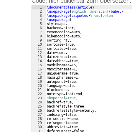
Code, hier editierbar zum Übersetzen:
1
\documentclass
{
article
}
2
\usepackage
[
english, american
]
{
babel
}
3
\usepackage
{
csquotes
}
% empfohlen
4
\usepackage
[
5
style=apa, 
6
backend=biber,
7
texencoding=auto,
8
bibencoding=auto,
9
sorting=nty,
10
sortcase=true,
11
sortcites=true,
12
date=comp,
13
datezeros=true,
14
dateabbrev=true,
15
maxbibnames=15,
16
maxcitenames=1,
17
uniquename=true,
18
maxalphanames=1,
19
autopunct=true,
20
language=auto,
21
block=none,
22
notetype=foot+end,
23
%hyperref=true,
24
backref=true,
25
backrefstyle=three,
26
backrefsetstyle=setonly,
27
indexing=false,
28
refsection=none,
29
refsegment=none,
30
abbreviate=true,
31
defernumbers=false,