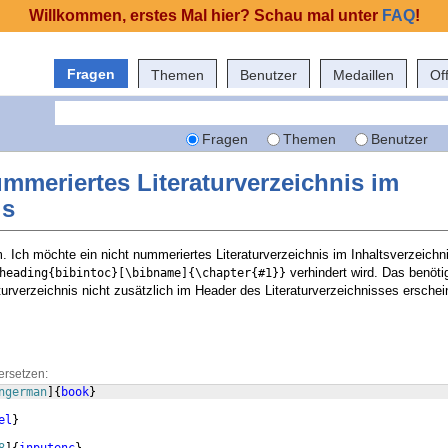
Willkommen, erstes Mal hier? Schau mal unter
FAQ
!
Fragen
Themen
Benutzer
Medaillen
Of
Fragen
Themen
Benutzer
ummeriertes Literaturverzeichnis im
is
. Ich möchte ein nicht nummeriertes Literaturverzeichnis im Inhaltsverzeichn
verhindert wird. Das benötig
heading{bibintoc}[\bibname]{\chapter{#1}}
aturverzeichnis nicht zusätzlich im Header des Literaturverzeichnisses erschei
ersetzen:
ngerman
]
{
book
}
el
}