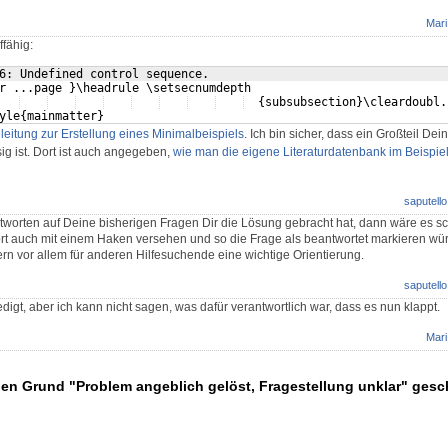
Mari
ffähig:
6: Undefined control sequence.
r ...page }\headrule \setsecnumdepth 
  {subsubsection}\cleardoubl.
yle{mainmatter}
leitung zur Erstellung eines Minimalbeispiels
. Ich bin sicher, dass ein Großteil De
ig ist. Dort ist auch angegeben,
wie man die eigene Literaturdatenbank im Beispiel
saputello
ntworten auf Deine bisherigen Fragen Dir die Lösung gebracht hat, dann wäre es 
t auch mit einem Haken versehen und so die Frage als beantwortet markieren würd
ndern vor allem für anderen Hilfesuchende eine wichtige Orientierung.
saputello
digt, aber ich kann nicht sagen, was dafür verantwortlich war, dass es nun klappt.
Mari
den Grund "Problem angeblich gelöst, Fragestellung unklar" ges