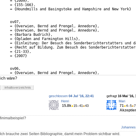
     = {2009},
     = {155-166},
     = {Houndmills and Basingstoke and Hampshire and New York}
     ov07,
     = {Overwien, Bernd and Prengel, Annedore},
     = {Overwien, Bernd and Prengel, Annedore},
     = {Barbara Budrich},
     = {Opladen and Farmington Hills},
     = {Einleitung: Der Besuch des Sonderberichterstatters und d
     = {Recht auf Bildung. Zum Besuch des Sonderberichterstatter
     = {21-33},
     = {2007}
     ov06,
     = {Overwien, Bernd and Prengel, Annedore},
     = {Overwien, Bernd and Prengel, Annedore},
ich wäre?
inhaltsverzeichnis
geschlossen
04 Jul '16, 22:41
gefragt
16 Mai '16, 
Henri
Mari
15.8k
71
●
15
●
41
●
43
●
4
●
5
●
7
Akzeptier
Minimalbeispiel?
Johannes
. Ich brauche zwei Seiten Bibliographie, damit mein Problem sichtbar wird.