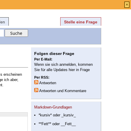
Anmelden
über
FAQ
×
fen
Stelle eine Frage
Folgen dieser Frage
Per E-Mail:
Wenn sie sich anmelden, kommen
Sie für alle Updates hier in Frage
is erscheinen
Per RSS:
e ich aber,
Antworten
nt.
Antworten und Kommentare
Markdown-Grundlagen
*kursiv* oder _kursiv_
**Fett** oder __Fett__