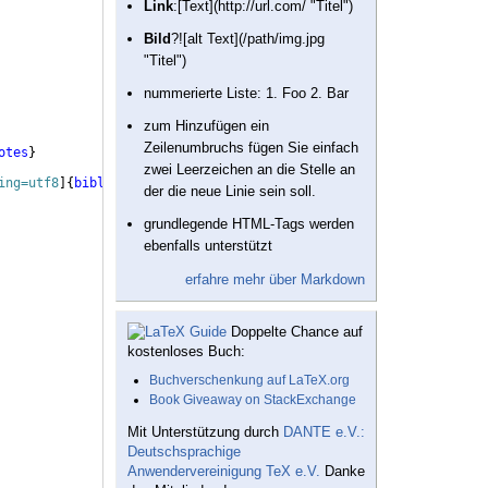
Link
:[Text](http://url.com/ "Titel")
Bild
?![alt Text](/path/img.jpg
"Titel")
nummerierte Liste: 1. Foo 2. Bar
zum Hinzufügen ein
Zeilenumbruchs fügen Sie einfach
otes
}
zwei Leerzeichen an die Stelle an
ing=utf8
]
{
biblatex
}
der die neue Linie sein soll.
grundlegende HTML-Tags werden
ebenfalls unterstützt
erfahre mehr über Markdown
Doppelte Chance auf
kostenloses Buch:
Buchverschenkung auf LaTeX.org
Book Giveaway on StackExchange
Mit Unterstützung durch
DANTE e.V.:
Deutschsprachige
Anwendervereinigung TeX e.V.
Danke