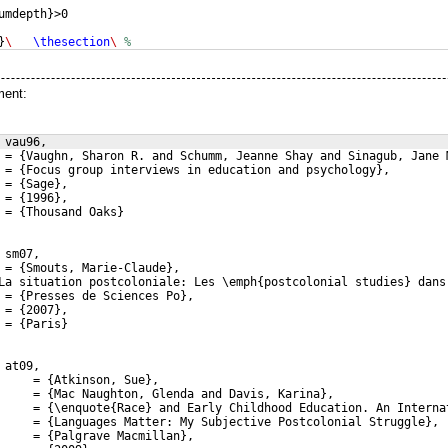
umdepth
}
>0
}
\ 
\thesection
\ 
%
ment:
 vau96,
 = {Vaughn, Sharon R. and Schumm, Jeanne Shay and Sinagub, Jane 
 = {Focus group interviews in education and psychology},
 = {Sage},
 = {1996},
 = {Thousand Oaks}
 sm07,
 = {Smouts, Marie-Claude},
La situation postcoloniale: Les \emph{postcolonial studies} dans
 = {Presses de Sciences Po},
 = {2007},
 = {Paris}
 at09,
     = {Atkinson, Sue},
     = {Mac Naughton, Glenda and Davis, Karina},
     = {\enquote{Race} and Early Childhood Education. An Interna
     = {Languages Matter: My Subjective Postcolonial Struggle},
     = {Palgrave Macmillan},