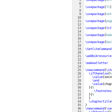
5
\usepackage
[
utf
6
7
\usepackage
[
T1
]
8
9
\usepackage
[
not
10
11
\usepackage
[
pag
12
13
\usepackage
{
tit
14
15
\usepackage
[
bab
16
17
\usepackage
[
bac
18
19
\SetCiteCommand
20
21
\addbibresource
22
23
\makeatletter
24
25
\newcommand
{
\ch
26
\ifthenelse
{
%
27
\value
{
secn
28
\and
29
\value
{
chap
30
}
{
%
31
\footnotes
32
}
{
%
33
}
34
\chaptertitle
35
}
36
\newcommand
{
\se