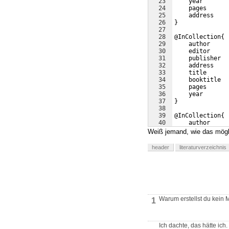
23
    year       
24
    pages      
25
    address    
26
}
27
28
@InCollection{ 
29
    author     
30
    editor     
31
    publisher  
32
    address    
33
    title      
34
    booktitle  
35
    pages      
36
    year       
37
}
38
39
@InCollection{ 
40
    author     
41
    editor     
Weiß jemand, wie das mögl
header
literaturverzeichnis
Warum erstellst du kein 
1
Ich dachte, das hätte ich