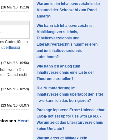
Warum ist im Inhaltsverzeichnis der
(16 Mai '16, 15:18)
Abstand der Seitenzahl zum Rand
anders?
Wie kann ich Inhaltsverzeichnis,
..
Abbildungsverzeichnis,
Tabellenverzeichnis und
ines Codes für ein
Literaturverzeichnis nummerieren
 überflüssig
und im Inhaltsverzeichnis
aufnehmen?
(17 Mai '16, 10:56)
Wie kann ich analog zum
schön, wenn Du
Inhaltsverzeichnis eine Liste der
e. Das ist nicht
Theoreme erstellen?
Die Nummerierung im
(17 Mai '16, 10:59)
Inhaltsverzeichnis überlappt den Titel
- wie kann ich das korrigieren?
(23 Mai '16, 08:07)
Package inputenc Error: Unicode char
\u8:� not set up for use with LaTeX -
chlossen
Henri
Warum zeigt das Literaturverzeichnis
keine Umlaute?
Warum erzeugt biblatex kein