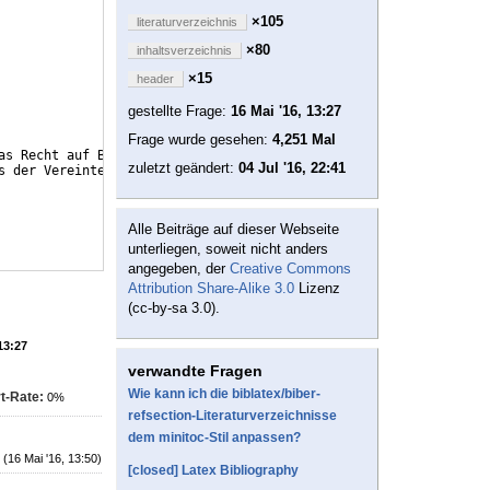
×105
literaturverzeichnis
×80
inhaltsverzeichnis
×15
header
gestellte Frage:
16 Mai '16, 13:27
Frage wurde gesehen:
4,251 Mal
as Recht auf Bildung in der gesellschaftlichen Diskussion},
zuletzt geändert:
04 Jul '16, 22:41
s der Vereinten Nationen in Deutschland},
Alle Beiträge auf dieser Webseite
unterliegen, soweit nicht anders
angegeben, der
Creative Commons
Attribution Share-Alike 3.0
Lizenz
(cc-by-sa 3.0).
13:27
verwandte Fragen
Wie kann ich die biblatex/biber-
t-Rate:
0%
refsection-Literaturverzeichnisse
dem minitoc-Stil anpassen?
(16 Mai '16, 13:50)
[closed] Latex Bibliography