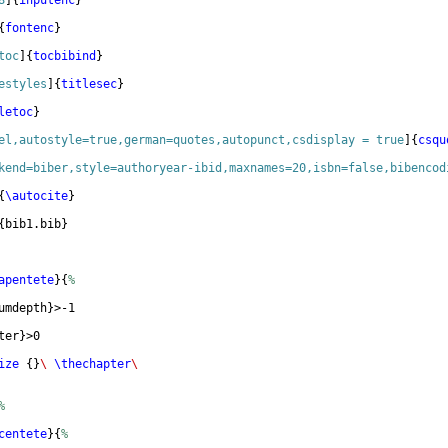
8
]
{
inputenc
}
{
fontenc
}
toc
]
{
tocbibind
}
estyles
]
{
titlesec
}
letoc
}
el,autostyle=true,german=quotes,autopunct,csdisplay = true
]
{
csqu
kend=biber,style=authoryear-ibid,maxnames=20,isbn=false,bibencod
{
\autocite
}
{
bib1.bib
}
apentete
}
{
%
umdepth
}
>-1
ter
}
>0
ize
{
}
\ 
\thechapter
\ 
%
centete
}
{
%