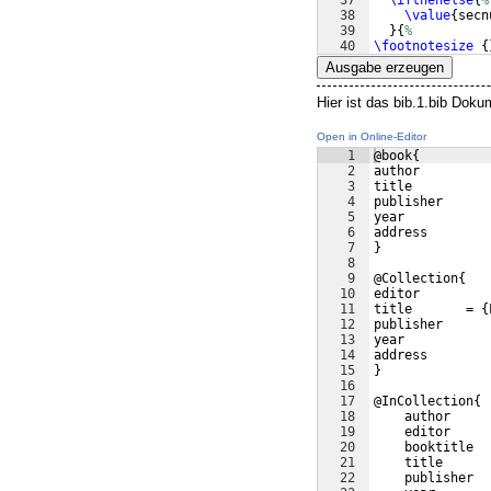
37
\ifthenelse
{
%
38
\value
{
secn
39
}
{
%
40
\footnotesize
{
41
}
{
%
Ausgabe erzeugen
Hier ist das bib.1.bib Doku
Open in Online-Editor
1
@book{         
2
author         
3
title          
4
publisher      
5
year           
6
address        
7
}
8
9
@Collection{   
10
editor         
11
title       = {
12
publisher      
13
year           
14
address        
15
}
16
17
@InCollection{ 
18
    author     
19
    editor     
20
    booktitle  
21
    title      
22
    publisher  