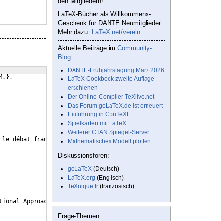
den Mitgliedern!
LaTeX-Bücher als Willkommens-
Geschenk für DANTE Neumitglieder.
Mehr dazu:
LaTeX.net/verein
Aktuelle Beiträge im
Community-
Blog
:
DANTE-Frühjahrstagung März 2026
M.},
LaTeX Cookbook zweite Auflage
erschienen
Der Online-Compiler TeXlive.net
Das Forum goLaTeX.de ist erneuert
Einführung in ConTeXt
Spielkarten mit LaTeX
Weiterer CTAN Spiegel-Server
 le débat français},
Mathematisches Modell plotten
Diskussionsforen:
goLaTeX
(Deutsch)
LaTeX.org
(Englisch)
TeXnique.fr
(französisch)
tional Approach to Identity, Politics, and Pedagogy},
Frage-Themen: