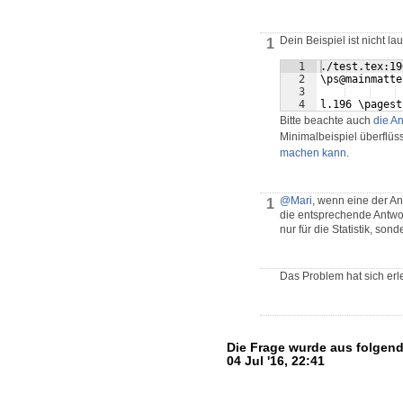
Dein Beispiel ist nicht lau
1
1
./test.tex:19
2
\ps@mainmatte
3
4
l.196 \pagest
Bitte beachte auch
die An
Minimalbeispiel überflüss
machen kann
.
@Mari
, wenn eine der A
1
die entsprechende Antwor
nur für die Statistik, so
Das Problem hat sich erle
Die Frage wurde aus folgen
04 Jul '16, 22:41