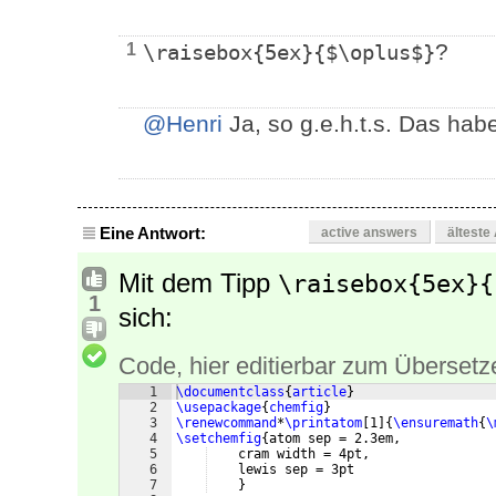
?
1
\raisebox{5ex}{$\oplus$}
@Henri
Ja, so g.e.h.t.s. Das hab
Eine Antwort:
active answers
älteste
Mit dem Tipp
\raisebox{5ex}{
1
sich:
Code, hier editierbar zum Übersetz
1
\documentclass
{
article
}
2
\usepackage
{
chemfig
}
3
\renewcommand
*
\printatom
[
1
]
{
\ensuremath
{
\
4
\setchemfig
{
atom sep = 2.3em,
5
    cram width = 4pt,
6
    lewis sep = 3pt
7
}