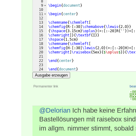
8
9
\begin
{
document
}
10
11
\begin
{
center
}
12
13
\chemname
{
\chemleft
[
14
\chemfig
{
R-
[
:30
]
\chemabove
{
\lewis
{
2,O
}}
15
{
\hspace
{
3.15cm
}
\oplus
}
(
>:
[
:-20
]
R
{
''
})
<
[
:
16
\chemright
]}
{
\textbf
{
I
}}
17
\hspace
{
1.5cm
}
18
\chemname
{
\chemleft
[
19
\chemfig
{
H-
[
:30
]
\lewis
{
2,O
}
(
>:
[
:-20
]
H
)
<
[
:
20
\chemright
]
\raisebox
{
5ex
}
{
$
\oplus
$
}}
{
\tex
21
22
\end
{
center
}
23
24
\end
{
document
}
Ausgabe erzeugen
Permanenter link
bear
@Delorian
Ich habe keine Erfahr
Bastellösungen mit raisebox sind
im allgm. nimmer stimmt, sobald s