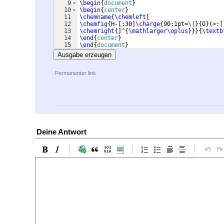
9
\begin
{
document
}
10
\begin
{
center
}
11
\chemname
{
\chemleft
[
12
\chemfig
{
H-
[
:30
]
\charge
{
90:1pt=
\|
}
{
O
}
(
>:
[
13
\chemright
{
]
^
{
\mathlarger\oplus
}}}
{
\textb
14
\end
{
center
}
15
\end
{
document
}
Ausgabe erzeugen
Permanenter link
Deine Antwort