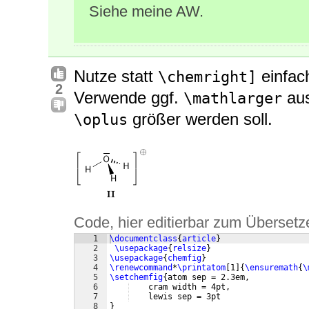
Siehe meine AW.
Nutze statt
einfa
\chemright]
2
Verwende ggf.
au
\mathlarger
größer werden soll.
\oplus
Code, hier editierbar zum Übersetz
1
\documentclass
{
article
}
2
\usepackage
{
relsize
}
3
\usepackage
{
chemfig
}
4
\renewcommand
*
\printatom
[
1
]
{
\ensuremath
{
\
5
\setchemfig
{
atom sep = 2.3em,
6
    cram width = 4pt,
7
    lewis sep = 3pt
8
}