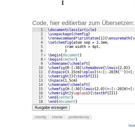
Code, hier editierbar zum Übersetzen:
1
\documentclass
{
article
}
2
\usepackage
{
chemfig
}
3
\renewcommand
*
\printatom
[
1
]
{
\ensuremath
{
\
4
\setchemfig
{
atom sep = 2.3em,
5
    cram width = 4pt,
6
}
7
\begin
{
document
}
8
\begin
{
center
}
9
\chemname
{
\chemleft
[
10
\chemfig
{
R-
[
:30
]
\chemabove
{
\lewis
{
2,O
}}
11
{
\hspace
{
3.15cm
}
\oplus
}
(
>:
[
:-20
]
R
{
''
})
<
[
:
12
\chemright
]}
{
\textbf
{
I
}}
13
\hspace
{
1.5cm
}
14
\chemname
{
\chemleft
[
15
\chemfig
{
H-
[
:30
]
\lewis
{
2,O
}
(
>:
[
:-20
]
H
)
<
[
:
16
\chemright
]
$
\oplus
$
}
{
\textbf
{
II
}}
17
\end
{
center
}
18
\end
{
document
}
Ausgabe erzeugen
chemfig
chemie
positionierung
bear