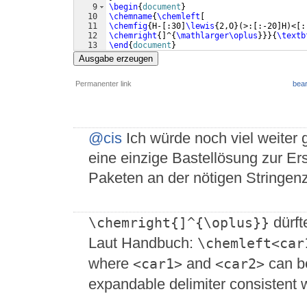
9
\begin
{
document
}
10
\chemname
{
\chemleft
[
11
\chemfig
{
H-
[
:30
]
\lewis
{
2,O
}
(
>:
[
:-20
]
H
)
<
[
:
12
\chemright
{
]
^
{
\mathlarger\oplus
}}}
{
\textb
13
\end
{
document
}
Ausgabe erzeugen
Permanenter link
bear
@cis
Ich würde noch viel weiter 
eine einzige Bastellösung zur E
Paketen an der nötigen Stringen
dürft
\chemright{]^{\oplus}}
Laut Handbuch:
\chemleft<car
where
and
can be 
<car1>
<car2>
expandable delimiter consistent 