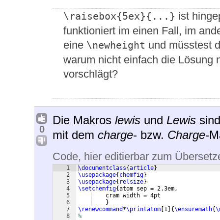
ist hing
\raisebox{5ex}{...}
funktioniert im einen Fall, im a
eine
und müsstest d
\newheight
warum nicht einfach die Lösung
vorschlägt?
Die Makros
lewis
und
Lewis
sind
0
mit dem
charge
- bzw.
Charge
-M
Code, hier editierbar zum Übersetz
1
\documentclass
{
article
}
2
\usepackage
{
chemfig
}
3
\usepackage
{
relsize
}
4
\setchemfig
{
atom sep = 2.3em,
5
    cram width = 4pt
6
}
7
\renewcommand
*
\printatom
[
1
]
{
\ensuremath
{
\
8
%