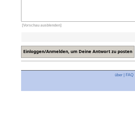
[Vorschau ausblenden]
über
|
FAQ