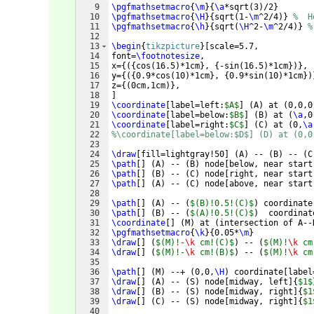
9
\pgfmathsetmacro
{
\m
}
{
\a
*sqrt
(
3
)
/2
}
10
\pgfmathsetmacro
{
\H
}
{
sqrt
(
1-
\m
^2/4
)}
%  H
11
\pgfmathsetmacro
{
\h
}
{
sqrt
(
\H
^2-
\m
^2/4
)}
%
12
13
\begin
{
tikzpicture
}
[
scale=5.7,
14
font=
\footnotesize
,
15
x=
{({
cos
(
16.5
)
*1cm
}
, 
{
-sin
(
16.5
)
*1cm
})}
,
16
y=
{({
0.9*cos
(
10
)
*1cm
}
, 
{
0.9*sin
(
10
)
*1cm
})
17
z=
{(
0cm,1cm
)}
,
18
]
19
\coordinate
[
label=left:
$A$
]
(
A
)
 at 
(
0,0,0
20
\coordinate
[
label=below:
$B$
]
(
B
)
 at 
(
\a
,0
21
\coordinate
[
label=right:
$C$
]
(
C
)
 at 
(
0,
\a
22
%\coordinate[label=below:$D$] (D) at (0,0
23
24
\draw
[
fill=lightgray!50
]
(
A
)
 -- 
(
B
)
 -- 
(
C
25
\path
[
]
(
A
)
 -- 
(
B
)
 node
[
below, near start
26
\path
[
]
(
B
)
 -- 
(
C
)
 node
[
right, near start
27
\path
[
]
(
A
)
 -- 
(
C
)
 node
[
above, near start
28
29
\path
[
]
(
A
)
 -- 
(
$(B)!0.5!(C)$
)
 coordinate
30
\path
[
]
(
B
)
 -- 
(
$(A)!0.5!(C)$
)
  coordinat
31
\coordinate
[
]
(
M
)
 at 
(
intersection of A--
32
\pgfmathsetmacro
{
\k
}
{
0.05*
\m
}
33
\draw
[
]
(
$(M)!-
\k
 cm!(C)$
)
 -- 
(
$(M)!
\k
 cm
34
\draw
[
]
(
$(M)!-
\k
 cm!(B)$
)
 -- 
(
$(M)!
\k
 cm
35
36
\path
[
]
(
M
)
 --+ 
(
0,0,
\H
)
 coordinate
[
label
37
\draw
[
]
(
A
)
 -- 
(
S
)
 node
[
midway, left
]
{
$1$
38
\draw
[
]
(
B
)
 -- 
(
S
)
 node
[
midway, right
]
{
$1
39
\draw
[
]
(
C
)
 -- 
(
S
)
 node
[
midway, right
]
{
$1
40