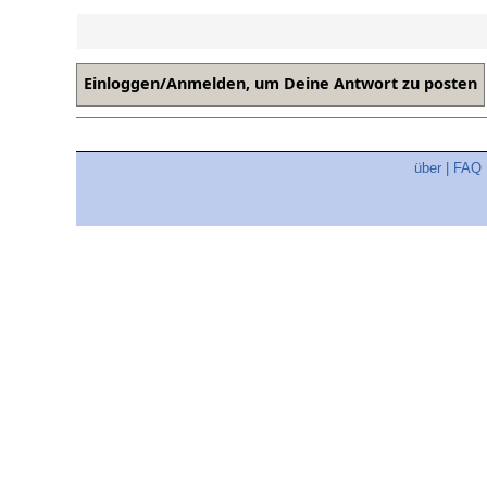
über
|
FAQ