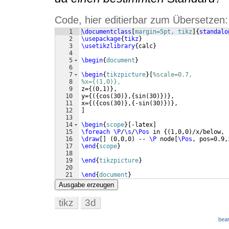
Code, hier editierbar zum Übersetzen:
1
\documentclass
[
margin=5pt, tikz
]
{
standalo
2
\usepackage
{
tikz
}
3
\usetikzlibrary
{
calc
}
4
5
\begin
{
document
}
6
7
\begin
{
tikzpicture
}
[
%scale=0.7,
8
%x={(1,0)},
9
z=
{(
0,1
)}
,
10
y=
{({
cos
(
30
)}
,
{
sin
(
30
)})}
,
11
x=
{({
cos
(
30
)}
,
{
-sin
(
30
)})}
,
12
]
13
14
\begin
{
scope
}
[
-latex
]
15
\foreach
\P
/
\s
/
\Pos
 in 
{(
1,0,0
)
/x/below, 
16
\draw
[
]
(
0,0,0
)
 -- 
\P
 node
[
\Pos
, pos=0.9,
17
\end
{
scope
}
18
19
\end
{
tikzpicture
}
20
21
\end
{
document
}
Ausgabe erzeugen
tikz
3d
bear