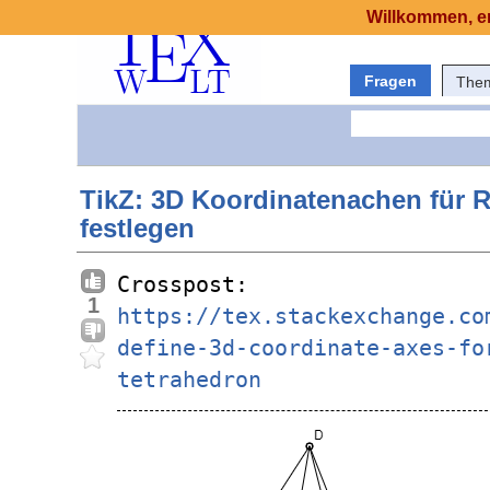
Willkommen, er
Fragen
The
TikZ: 3D Koordinatenachen für 
festlegen
Crosspost: 
1
https://tex.stackexchange.co
define-3d-coordinate-axes-fo
tetrahedron