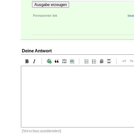
41
\draw
[
densely dashed
]
(
S
)
 -- 
(
M
)
 node
[
nea
Ausgabe erzeugen
Permanenter link
bear
Deine Antwort
[Vorschau ausblenden]