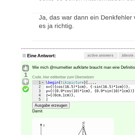
Ja, das war dann ein Denkfehler 
es ja richtig.
Eine Antwort:
active answers
älteste
Wie mich @murmeltier aufklärte braucht man eine Definit
1
Code, hier editierbar zum Übersetzen:
1
\begin
{
tikzpicture
}
[
...,
2
x=
{({
cos
(
16.5
)
*1cm
}
, 
{
-sin
(
16.5
)
*1cm
})}
,
3
y=
{({
0.9*cos
(
10
)
*1cm
}
, 
{
0.9*sin
(
10
)
*1cm
})}
4
z=
{(
0cm,1cm
)}
,
5
]
Ausgabe erzeugen
Damit