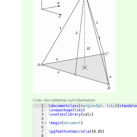
Code, hier editierbar zum Übersetzen:
1
\documentclass
[
margin=5pt, tikz
]
{
standalo
2
\usepackage
{
tikz
}
3
\usetikzlibrary
{
calc
}
4
5
\begin
{
document
}
6
7
\pgfmathsetmacro
{
\a
}
{
0.85
}
8