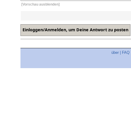
[Vorschau ausblenden]
über
|
FAQ