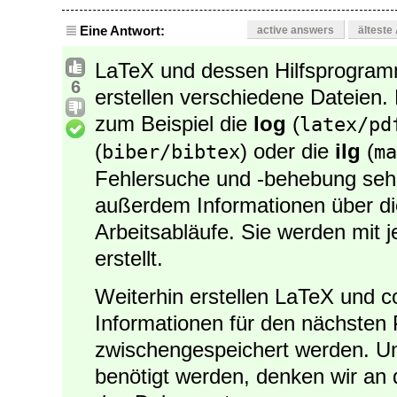
Eine Antwort:
active answers
älteste
LaTeX und dessen Hilfsprogramm
6
erstellen verschiedene Dateien.
zum Beispiel die
log
(
latex/pd
(
) oder die
ilg
(
biber/bibtex
ma
Fehlersuche und -behebung sehr 
außerdem Informationen über d
Arbeitsabläufe. Sie werden mit
erstellt.
Weiterhin erstellen LaTeX und co
Informationen für den nächsten
zwischengespeichert werden. U
benötigt werden, denken wir an 