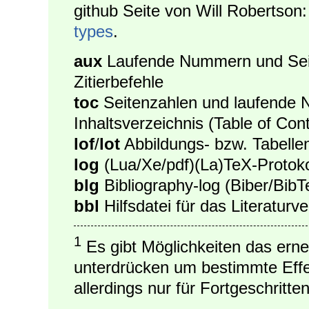
github Seite von Will Robertson
types
.
aux
Laufende Nummern und Seit
Zitierbefehle
toc
Seitenzahlen und laufende 
Inhaltsverzeichnis (Table of Con
lof
/
lot
Abbildungs- bzw. Tabellenv
log
(Lua/Xe/pdf)(La)TeX-Protoko
blg
Bibliography-log (Biber/BibT
bbl
Hilfsdatei für das Literaturv
1
Es gibt Möglichkeiten das erne
unterdrücken um bestimmte Effek
allerdings nur für Fortgeschritte