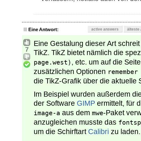
Eine Antwort:
active answers
älteste
Eine Gestalung dieser Art schre
7
TikZ. TikZ bietet nämlich die spe
, etc. um auf die Sei
page.west)
zusätzlichen Optionen
remember
die TikZ-Grafik über die aktuelle
Im Beispiel wurden außerdem die
der Software
GIMP
ermittelt, für
aus dem
-Paket verw
image-a
mwe
anzugleichen musste das
fontsp
um die Schirftart
Calibri
zu laden.