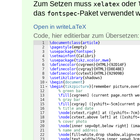
Zum Setzen muss
oder
xelatex
das
-Paket verwendet w
fontspec
Open in writeLaTeX
Code, hier editierbar zum Übersetzen:
1
\documentclass
{
article
}
2
\pagestyle
{
empty
}
3
\usepackage
{
fontspec
}
4
\setmainfont
{
Calibri
}
5
\usepackage
{
tikz,xcolor,mwe
}
6
\definecolor
{
cvgreen
}
{
HTML
}
{
92D14F
}
7
\definecolor
{
cvgray
}
{
HTML
}
{
D8E4BE
}
8
\definecolor
{
cvtext
}
{
HTML
}
{
92909B
}
9
\usetikzlibrary
{
shadows
}
10
\begin
{
document
}
11
\begin
{
tikzpicture
}
[
remember picture,over
12
% green bar
13
\fill
[
cvgreen
]
(
current page.north we
14
% gray bar
15
\fill
[
cvgray
]
([
yshift=-5cm
]
current p
16
% title and date
17
\node
[
cvtext,right
]
 at 
([
yshift=-7cm
]
18
\node
[
cvtext,above left
]
 at 
([
xshift=
19
% cover photo
20
\node
[
inner sep=0pt,below right
]
(
ima
21
% name and address
22
\node
[
fill=white,drop shadow,align=ce
23
\node
[
text width=15cm,inner sep=0.3cm