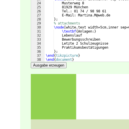
24
    Musterweg 8
25
    81929 München
26
    Tel.: 01 74 / 98 98 61
27
    E-Mail: Martina.M@web.de
28
}
;
29
% attachments
30
\node
[
white,text width=5cm,inner sep=
31
\textbf
{
Anlagen:
}
32
    Lebenslauf
33
    Bewerbungsschreiben
34
    Letzte 2 Schulzeugnisse
35
    Praktikumsbestätigungen
36
}
;
37
\end
{
tikzpicture
}
38
\end
{
document
}
Ausgabe erzeugen