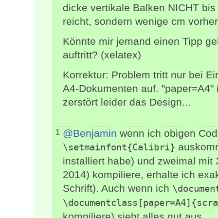
dicke vertikale Balken NICHT bi
reicht, sondern wenige cm vorher
Könnte mir jemand einen Tipp ge
auftritt? (xelatex)
Korrektur: Problem tritt nur bei 
A4-Dokumenten auf. "paper=A4" i
zerstört leider das Design...
@Benjamin
wenn ich obigen Code 
1
auskommen
\setmainfont{Calibri}
installiert habe) und zweimal mi
2014) kompiliere, erhalte ich ex
Schrift). Auch wenn ich
\documen
\documentclass[paper=A4]{scra
kompiliere) sieht alles gut aus.