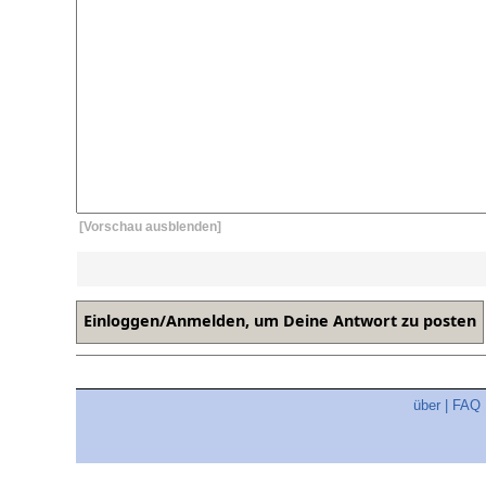
[Vorschau ausblenden]
über
|
FAQ