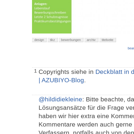
design
tikz
bewerbungen
archiv
titelseite
bear
Copyrights siehe in
Deckblatt in
1
| AZUBIYO-Blog
.
@hildidiekleine
: Bitte beachte, d
Lösungsansätze für die Frage v
haben wir hier extra eine Komme
Kommentare werden auch gerne 
Verfassern, notfalls auch von de