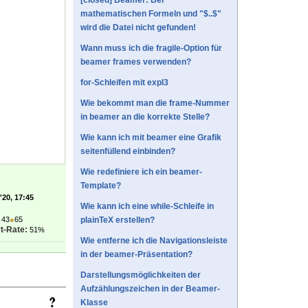
[closed] Beamer: Bei
mathematischen Formeln und "$..$"
wird die Datei nicht gefunden!
Wann muss ich die fragile-Option für
beamer frames verwenden?
for-Schleifen mit expl3
Wie bekommt man die frame-Nummer
in beamer an die korrekte Stelle?
Wie kann ich mit beamer eine Grafik
seitenfüllend einbinden?
Wie redefiniere ich ein beamer-
Template?
'20, 17:45
Wie kann ich eine while-Schleife in
●
43
●
65
plainTeX erstellen?
t-Rate:
51%
Wie entferne ich die Navigationsleiste
in der beamer-Präsentation?
Darstellungsmöglichkeiten der
Aufzählungszeichen in der Beamer-
Klasse