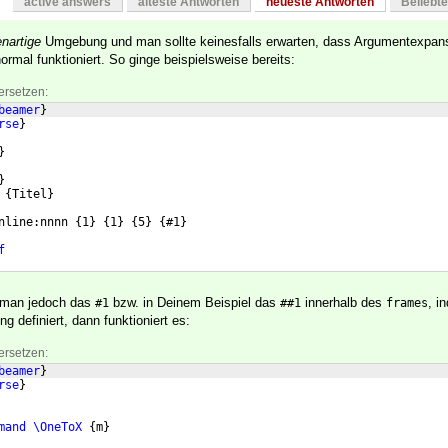
active answers
älteste Antworten
neueste Antworten
Beliebt
enartige
Umgebung und man sollte keinesfalls erwarten, dass Argumentexpan
ormal funktioniert. So ginge beispielsweise bereits:
ersetzen:
beamer
}
rse
}
}
}
{
Titel
}
nline:nnnn 
{
1
}
{
1
}
{
5
}
{
#1
}
f
 man jedoch das
bzw. in Deinem Beispiel das
innerhalb des
, i
#1
##1
frames
 definiert, dann funktioniert es:
ersetzen:
beamer
}
rse
}
mand
\OneToX
{
m
}