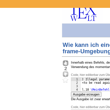
Wie kann ich ein
frame-Umgebung
Innerhalb eines Befehls, de
Verwendung des momentanen
2
Code, hier editierbar zum Üb
1
! Illegal parame
2
<to be read agai
3
4
l.18 
\MeinBefehl
Ausgabe erzeugen
Die Ausgabe ist zwar erwa
Code, hier editierbar zum Üb