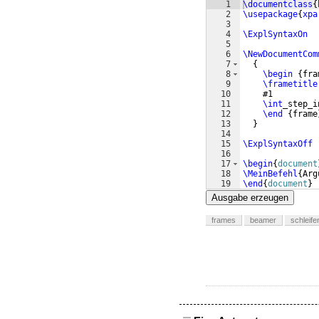
1
\documentclass
{
2
\usepackage
{
xpa
3
4
\ExplSyntaxOn
5
6
\NewDocumentCom
7
{
8
\begin
{
fra
9
\frametitle
10
    #1
11
\int
_step_i
12
\end
{
frame
13
}
14
15
\ExplSyntaxOff
16
17
\begin
{
document
18
\MeinBefehl
{
Arg
19
\end
{
document
}
Ausgabe erzeugen
frames
beamer
schleife