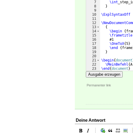
7
\int
_step_i
8
}
9
10
\ExplSyntaxOff
11
12
\NewDocumentCom
13
{
14
\begin
{
fra
15
\frametitle
16
    #1
17
\OneToX
{
5
}
18
\end
{
frame
19
}
20
21
\begin
{
document
22
\MeinBefehl
{
A
23
\end
{
document
}
Ausgabe erzeugen
Permanenter link
Deine Antwort