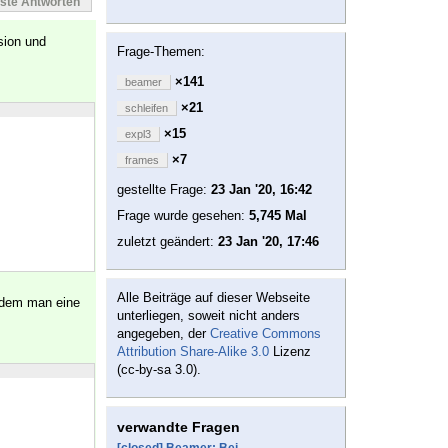
este Antworten
sion und
Frage-Themen:
×141
beamer
×21
schleifen
×15
expl3
×7
frames
gestellte Frage:
23 Jan '20, 16:42
Frage wurde gesehen:
5,745 Mal
zuletzt geändert:
23 Jan '20, 17:46
Alle Beiträge auf dieser Webseite
ndem man eine
unterliegen, soweit nicht anders
angegeben, der
Creative Commons
Attribution Share-Alike 3.0
Lizenz
(cc-by-sa 3.0).
verwandte Fragen