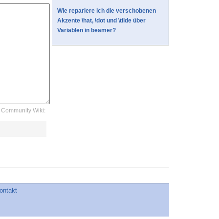
Wie repariere ich die verschobenen
Akzente \hat, \dot und \tilde über
Variablen in beamer?
Community Wiki:
ontakt