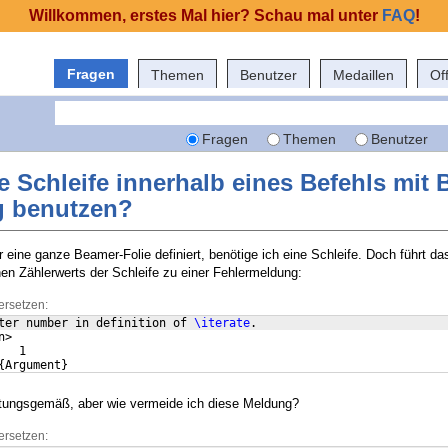
Willkommen, erstes Mal hier? Schau mal unter
FAQ
!
Fragen
Themen
Benutzer
Medaillen
Of
Fragen
Themen
Benutzer
e Schleife innerhalb eines Befehls mit
 benutzen?
r eine ganze Beamer-Folie definiert, benötige ich eine Schleife. Doch führt da
 Zählerwerts der Schleife zu einer Fehlermeldung:
ersetzen:
ter number in definition of 
\iterate
.
n> 
   1
{
Argument
}
rtungsgemäß, aber wie vermeide ich diese Meldung?
ersetzen: