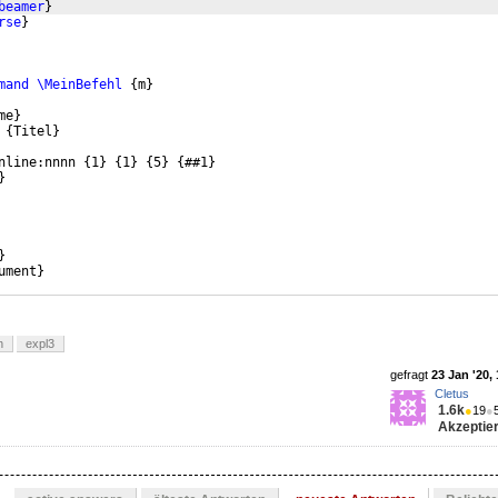
beamer
}
rse
}
mand
\MeinBefehl
{
m
}
me
}
{
Titel
}
nline:nnnn 
{
1
}
{
1
}
{
5
}
{
##1
}
}
}
ument
}
n
expl3
gefragt
23 Jan '20,
Cletus
1.6k
●
19
●
Akzeptier