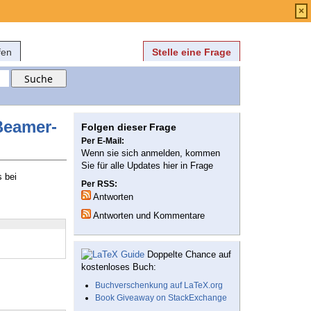
Anmelden
über
FAQ
×
fen
Stelle eine Frage
 Beamer-
Folgen dieser Frage
Per E-Mail:
Wenn sie sich anmelden, kommen
Sie für alle Updates hier in Frage
s bei
Per RSS:
Antworten
Antworten und Kommentare
Doppelte Chance auf
kostenloses Buch:
Buchverschenkung auf LaTeX.org
Book Giveaway on StackExchange