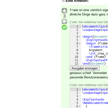
Eine Antwort:
ist eine ziemlich
eig
frame
ähnliche Dinge darin ganz n
3
Code, hier editierbar zum Üb
1
\documentclass
{
2
\usepackage
{
xpa
3
4
\begin
{
document
5
\ExplSyntaxOn
6
\begin
{
frame
7
\frametitle
8
    Argument
9
\int
_step_i
10
\end
{
frame
}
11
\ExplSyntaxOf
12
\end
{
document
}
Ausgabe erzeugen
genauso schief. Vermeidet
passende Benutzeranweisung
Code, hier editierbar zum Üb
1
\documentclass
{
2
\usepackage
{
xpa
3
4
\ExplSyntaxOn
5
\NewDocumentCom
6
{