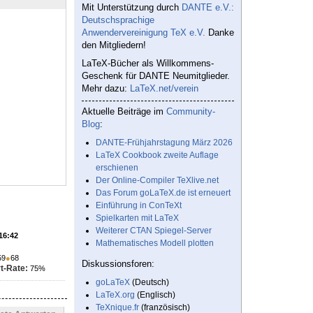
Mit Unterstützung durch
DANTE e.V.:
Deutschsprachige
Anwendervereinigung TeX e.V.
Danke
den Mitgliedern!
LaTeX-Bücher als Willkommens-
Geschenk für DANTE Neumitglieder.
Mehr dazu:
LaTeX.net/verein
Aktuelle Beiträge im
Community-
Blog
:
DANTE-Frühjahrstagung März 2026
LaTeX Cookbook zweite Auflage
erschienen
Der Online-Compiler TeXlive.net
Das Forum goLaTeX.de ist erneuert
Einführung in ConTeXt
Spielkarten mit LaTeX
Weiterer CTAN Spiegel-Server
 16:42
Mathematisches Modell plotten
59
●
68
Diskussionsforen:
t-Rate:
75%
goLaTeX
(Deutsch)
LaTeX.org
(Englisch)
TeXnique.fr
(französisch)