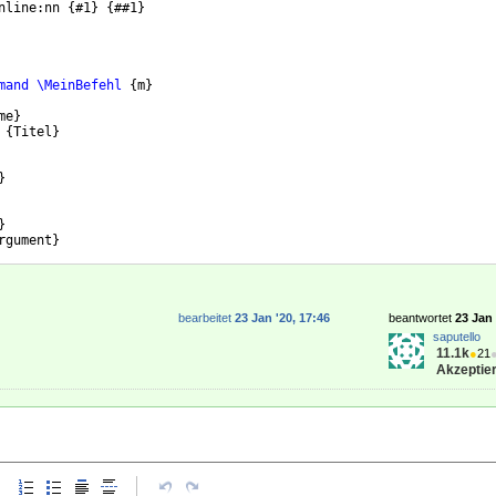
nline:nn 
{
#1
}
{
##1
}
mand
\MeinBefehl
{
m
}
me
}
{
Titel
}
}
}
rgument
}
bearbeitet
23 Jan '20, 17:46
beantwortet
23 Jan 
saputello
11.1k
●
21
Akzeptier