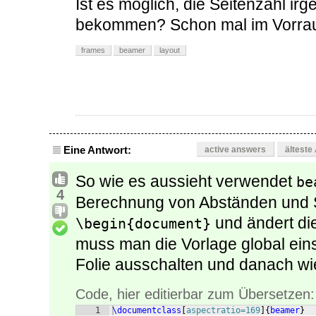
Ist es möglich, die Seitenzahl i
bekommen? Schon mal im Vorraus
frames
beamer
layout
Eine Antwort:
active answers
älteste
So wie es aussieht verwendet
be
4
Berechnung von Abständen und S
und ändert di
\begin{document}
muss man die Vorlage global eins
Folie ausschalten und danach wi
Code, hier editierbar zum Übersetzen:
1
\documentclass
[
aspectratio=169
]
{
beamer
}