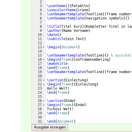
2
3
\usetheme
[
]
{
PaloAlto
}
4
\usecolortheme
{
crane
}
5
\setbeamertemplate
{
footline
}
[
frame number
6
\setbeamertemplate
{
navigation symbols
}
{
}
7
8
\title
[
Titel kurz
]
{
Kompletter Titel in la
9
\author
{
Name Vorname
}
10
\date
{
}
11
\subtitle
{
ein Test
}
12
13
\begin
{
document
}
14
15
\setbeamertemplate
{
footline
}
{
}
% ausschal
16
\begin
{
frame
}
[
noframenumbering
]
17
\maketitle
18
\end
{
frame
}
19
\setbeamertemplate
{
footline
}
[
frame number
20
21
\section
{
Einleitung
}
22
\begin
{
frame
}
{
Einleitung
}
23
Hallo Welt!
24
\end
{
frame
}
25
26
\section
{
Ende
}
27
\begin
{
frame
}
{
Ende
}
28
Tschüss Welt!
29
\end
{
frame
}
30
31
\end
{
document
}
Ausgabe erzeugen