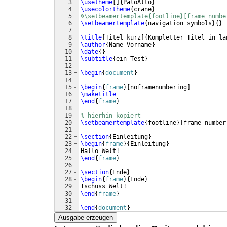
3
\usetheme
[
]
{
PaloAlto
}
4
\usecolortheme
{
crane
}
5
%\setbeamertemplate{footline}[frame numbe
6
\setbeamertemplate
{
navigation symbols
}
{
}
7
8
\title
[
Titel kurz
]
{
Kompletter Titel in la
9
\author
{
Name Vorname
}
10
\date
{
}
11
\subtitle
{
ein Test
}
12
13
\begin
{
document
}
14
15
\begin
{
frame
}
[
noframenumbering
]
16
\maketitle
17
\end
{
frame
}
18
19
% hierhin kopiert
20
\setbeamertemplate
{
footline
}
[
frame number
21
22
\section
{
Einleitung
}
23
\begin
{
frame
}
{
Einleitung
}
24
Hallo Welt!
25
\end
{
frame
}
26
27
\section
{
Ende
}
28
\begin
{
frame
}
{
Ende
}
29
Tschüss Welt!
30
\end
{
frame
}
31
32
\end
{
document
}
Ausgabe erzeugen