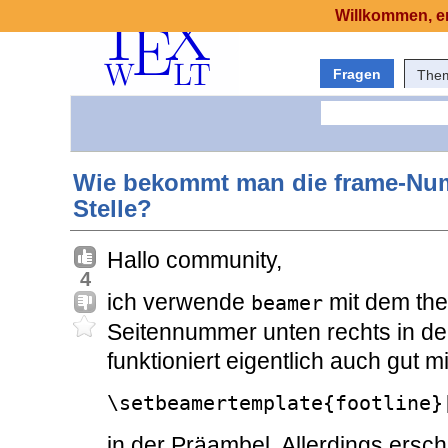
Willkommen, er
Fragen
The
Wie bekommt man die frame-Num
Stelle?
Hallo community,
4
ich verwende
mit dem t
beamer
Seitennummer unten rechts in d
funktioniert eigentlich auch gut m
\setbeamertemplate{footline}
in der Präambel. Allerdings ersch