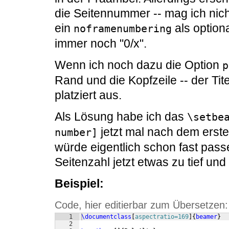
die Seitennummer -- mag ich nic
ein
als option
noframenumbering
immer noch "0/x".
Wenn ich noch dazu die Option
p
Rand und die Kopfzeile -- der Tit
platziert aus.
Als Lösung habe ich das
\setbea
jetzt mal nach dem ersten
number]
würde eigentlich schon fast passe
Seitenzahl jetzt etwas zu tief un
Beispiel:
Code, hier editierbar zum Übersetzen:
1
\documentclass
[
aspectratio=169
]
{
beamer
}
2