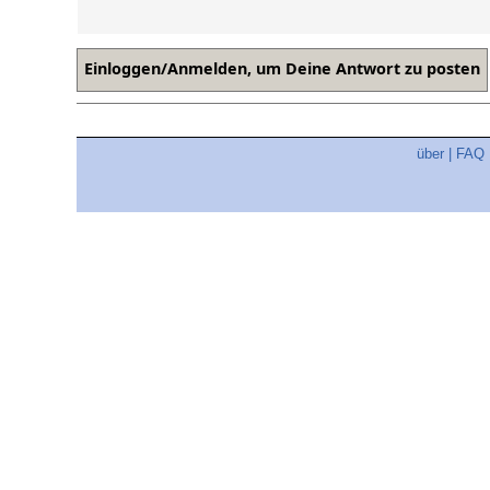
über
|
FAQ