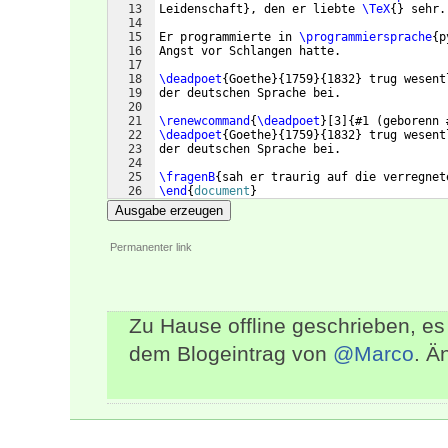
13
Leidenschaft
}
, den er liebte 
\TeX
{
}
 sehr.
14
15
Er programmierte in 
\programmiersprache
{
p
16
Angst vor Schlangen hatte.
17
18
\deadpoet
{
Goethe
}
{
1759
}
{
1832
}
 trug wesent
19
der deutschen Sprache bei.
20
21
\renewcommand
{
\deadpoet
}
[
3
]
{
#1 
(
geborenn 
22
\deadpoet
{
Goethe
}
{
1759
}
{
1832
}
 trug wesent
23
der deutschen Sprache bei.
24
25
\fragenB
{
sah er traurig auf die verregnet
26
\end
{
document
}
Ausgabe erzeugen
Permanenter link
Zu Hause offline geschrieben, e
dem Blogeintrag von
@Marco
. Ä