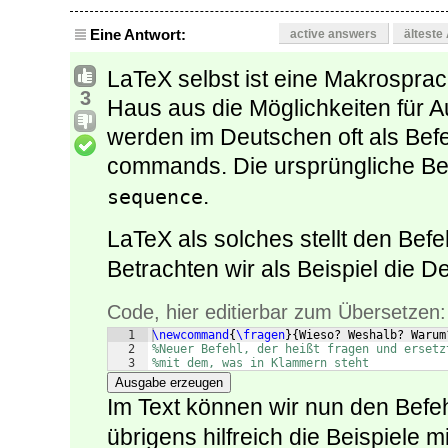
Eine Antwort:
active answers
älteste
LaTeX selbst ist eine Makrosprac
3
Haus aus die Möglichkeiten für 
werden im Deutschen oft als Befe
commands. Die ursprüngliche Be
.
sequence
LaTeX als solches stellt den Bef
Betrachten wir als Beispiel die De
Code, hier editierbar zum Übersetzen:
1
\newcommand
{
\fragen
}
{
Wieso? Weshalb? Warum
2
%Neuer Befehl, der heißt fragen und ersetz
3
%mit dem, was in Klammern steht
Ausgabe erzeugen
Im Text können wir nun den Befe
übrigens hilfreich die Beispiele