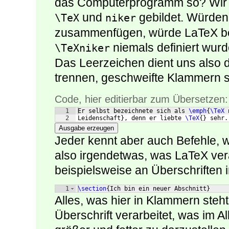
das Computerprogramm so? Wir
und
gebildet. Würden w
\TeX
niker
zusammenfügen, würde LaTeX be
niemals definiert wurd
\TeXniker
Das Leerzeichen dient uns also 
trennen, geschweifte Klammern s
Code, hier editierbar zum Übersetzen:
1
Er selbst bezeichnete sich als 
\emph
{
\TeX
 
2
Leidenschaft
}
, denn er liebte 
\TeX
{
}
 sehr.
Ausgabe erzeugen
Jeder kennt aber auch Befehle, 
also irgendetwas, was LaTeX ver
beispielsweise an Überschriften
1
\section
{
Ich bin ein neuer Abschnitt
}
Alles, was hier in Klammern steht
Überschrift verarbeitet, was im 