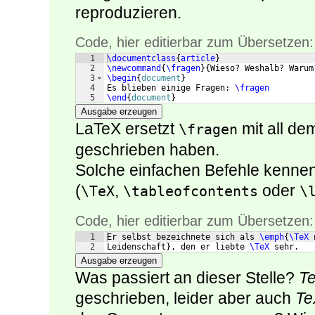
reproduzieren.
Code, hier editierbar zum Übersetzen:
1
\documentclass
{
article
}
2
\newcommand
{
\fragen
}
{
Wieso? Weshalb? Warum
3
\begin
{
document
}
4
Es blieben einige Fragen: 
\fragen
5
\end
{
document
}
Ausgabe erzeugen
LaTeX ersetzt
mit all de
\fragen
geschrieben haben.
Solche einfachen Befehle kenne
(
,
oder
\TeX
\tableofcontents
\
Code, hier editierbar zum Übersetzen:
1
Er selbst bezeichnete sich als 
\emph
{
\TeX
 
2
Leidenschaft
}
, den er liebte 
\TeX
 sehr.
Ausgabe erzeugen
Was passiert an dieser Stelle?
Te
geschrieben, leider aber auch
Te