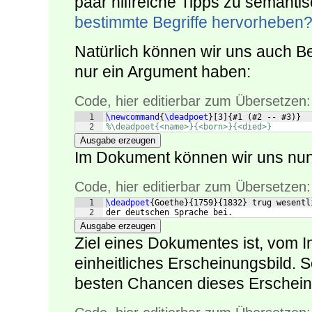
paar hilfreiche Tipps zu semant
bestimmte Begriffe hervorheben
Natürlich können wir uns auch Be
nur ein Argument haben:
Code, hier editierbar zum Übersetzen:
1
\newcommand
{
\deadpoet
}
[
3
]
{
#1 
(
#2 -- #3
)}
2
%\deadpoet{<name>}{<born>}{<died>}
Ausgabe erzeugen
Im Dokument können wir uns nun 
Code, hier editierbar zum Übersetzen:
1
\deadpoet
{
Goethe
}
{
1759
}
{
1832
}
 trug wesentl
2
der deutschen Sprache bei.
Ausgabe erzeugen
Ziel eines Dokumentes ist, vom 
einheitliches Erscheinungsbild. 
besten Chancen dieses Erscheinu