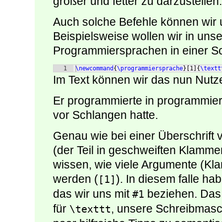
größer und fetter zu darzustellen.
Auch solche Befehle können wir u
Beispielsweise wollen wir in u
Programmiersprachen in einer Sc
1
\newcommand
{
\programmiersprache
}
[
1
]
{
\textt
Im Text können wir das nun Nutz
Er programmierte in programmier
vor Schlangen hatte.
Genau wie bei einer Überschrift 
(der Teil in geschweiften Klamme
wissen, wie viele Argumente (K
werden (
). In diesem falle ha
[1]
das wir uns mit
beziehen. Das 
#1
für
, unsere Schreibmasc
\texttt