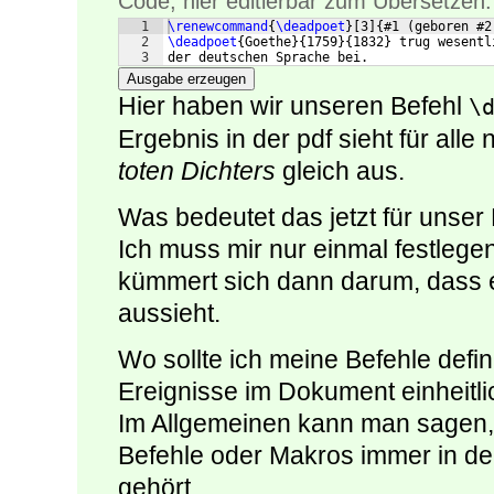
Code, hier editierbar zum Übersetzen:
1
\renewcommand
{
\deadpoet
}
[
3
]
{
#1 
(
geboren #2
2
\deadpoet
{
Goethe
}
{
1759
}
{
1832
}
 trug wesentl
3
der deutschen Sprache bei.
Ausgabe erzeugen
Hier haben wir unseren Befehl
\
Ergebnis in der pdf sieht für all
toten Dichters
gleich aus.
Was bedeutet das jetzt für unse
Ich muss mir nur einmal festlege
kümmert sich dann darum, dass e
aussieht.
Wo sollte ich meine Befehle defi
Ereignisse im Dokument einheitli
Im Allgemeinen kann man sagen, 
Befehle oder Makros immer in de
gehört.