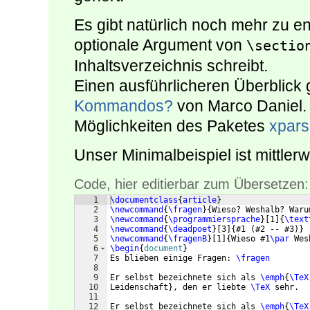
Es gibt natürlich noch mehr zu 
optionale Argument von
\sectio
Inhaltsverzeichnis schreibt.
Einen ausführlicheren Überblick 
Kommandos?
von Marco Daniel. 
Möglichkeiten des Paketes
xpar
Unser Minimalbeispiel ist mittle
Code, hier editierbar zum Übersetzen:
1
\documentclass
{
article
}
2
\newcommand
{
\fragen
}
{
Wieso? Weshalb? Waru
3
\newcommand
{
\programmiersprache
}
[
1
]
{
\text
4
\newcommand
{
\deadpoet
}
[
3
]
{
#1 
(
#2 -- #3
)}
5
\newcommand
{
\fragenB
}
[
1
]
{
Wieso #1
\par
 Wes
6
\begin
{
document
}
7
Es blieben einige Fragen: 
\fragen
8
9
Er selbst bezeichnete sich als 
\emph
{
\TeX
10
Leidenschaft
}
, den er liebte 
\TeX
 sehr.
11
12
Er selbst bezeichnete sich als 
\emph
{
\TeX