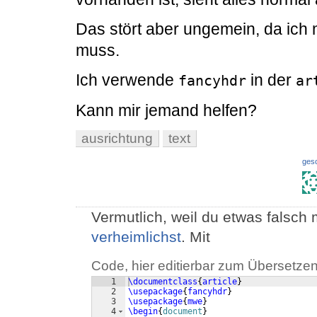
Das stört aber ungemein, da ich 
muss.
Ich verwende
in der
fancyhdr
ar
Kann mir jemand helfen?
ausrichtung
text
ges
Vermutlich, weil du etwas falsch
verheimlichst
. Mit
Code, hier editierbar zum Übersetzen
1
\documentclass
{
article
}
2
\usepackage
{
fancyhdr
}
3
\usepackage
{
mwe
}
4
\begin
{
document
}