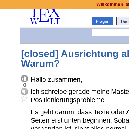
Willkommen, er
Fragen
The
[closed] Ausrichtung a
Warum?
Hallo zusammen,
0
ich schreibe gerade meine Master
Positionierungsprobleme.
Es geht darum, dass Texte oder A
Seiten erst unten beginnen. Soba
vorhanden ist, sieht alles normal