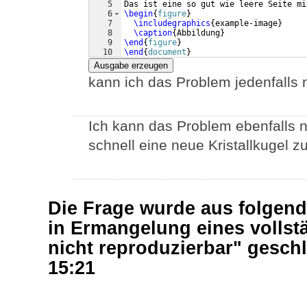
5
Das ist eine so gut wie leere Seite mi
6
\begin
{
figure
}
7
\includegraphics
{
example-image
}
8
\caption
{
Abbildung
}
9
\end
{
figure
}
10
\end
{
document
}
Ausgabe erzeugen
kann ich das Problem jedenfalls 
Ich kann das Problem ebenfalls n
schnell eine neue Kristallkugel zu
Die Frage wurde aus folgen
in Ermangelung eines vollst
nicht reproduzierbar" gesc
15:21