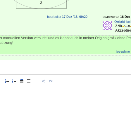
bearbeitet
17 Dez '13, 00:20
beantwortet
16 Dez 
Qrrbrbirlbel
2.9k
●
5
●
8
Akzeptier
er manuellen Version versucht und es klappt auch in meiner Originalgrafik ohne Pr
stützung!
josephine