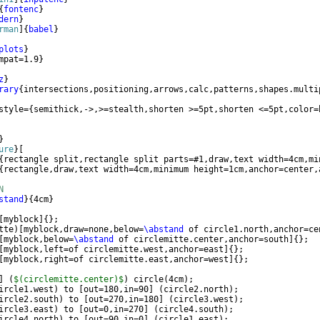
{
fontenc
}
dern
}
rman
]
{
babel
}
plots
}
mpat=1.9
}
z
}
rary
{
intersections,positioning,arrows,calc,patterns,shapes.multi
style=
{
semithick,->,>=stealth,shorten >=5pt,shorten <=5pt,color=
}
ure
}
[
{
rectangle split,rectangle split parts=#1,draw,text width=4cm,mi
{
rectangle,draw,text width=4cm,minimum height=1cm,anchor=center,
N
stand
}
{
4cm
}
[
myblock
]
{
}
;
tte
)
[
myblock,draw=none,below=
\abstand
 of circle1.north,anchor=ce
[
myblock,below=
\abstand
 of circlemitte.center,anchor=south
]
{
}
;
[
myblock,left=of circlemitte.west,anchor=east
]
{
}
;
[
myblock,right=of circlemitte.east,anchor=west
]
{
}
;
]
(
$(circlemitte.center)$
)
 circle
(
4cm
)
;
ircle1.west
)
 to 
[
out=180,in=90
]
(
circle2.north
)
;
ircle2.south
)
 to 
[
out=270,in=180
]
(
circle3.west
)
;
ircle3.east
)
 to 
[
out=0,in=270
]
(
circle4.south
)
;
ircle4.north
)
 to 
[
out=90,in=0
]
(
circle1.east
)
;