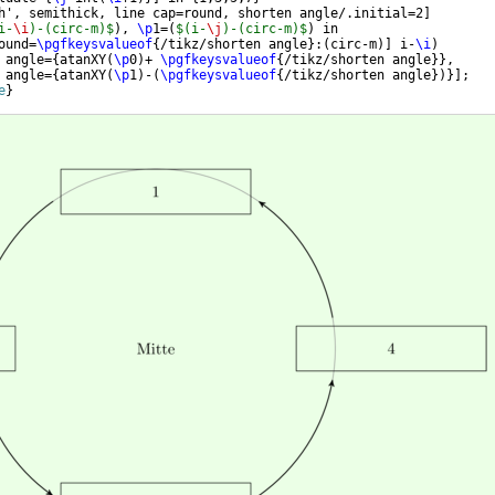
h', semithick, line cap=round, shorten angle/.initial=2
]
i-
\i
)-(circ-m)$
)
, 
\p
1=
(
$(i-
\j
)-(circ-m)$
)
 in
ound=
\pgfkeysvalueof
{
/tikz/shorten angle
}
:
(
circ-m
)]
 i-
\i
)
 angle=
{
atanXY
(
\p
0
)
+ 
\pgfkeysvalueof
{
/tikz/shorten angle
}}
,
 angle=
{
atanXY
(
\p
1
)
-
(
\pgfkeysvalueof
{
/tikz/shorten angle
})}]
;
e
}