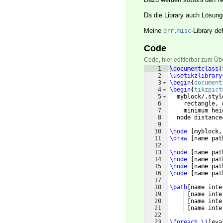
Da die Library auch Lösunge
Meine
-Library de
qrr.misc
Code
Code, hier editierbar zum Üb
1
\documentclass
[
2
\usetikzlibrary
3
\begin
{
document
4
\begin
{
tikzpict
5
  myblock/.styl
6
    rectangle, 
7
    minimum hei
8
  node distance
9
10
\node
[
myblock,
11
\draw
[
name pat
12
13
\node
[
name pat
14
\node
[
name pat
15
\node
[
name pat
16
\node
[
name pat
17
18
\path
[
name inte
19
[
name inte
20
[
name inte
21
[
name inte
22
23
\foreach
\i
[
eva