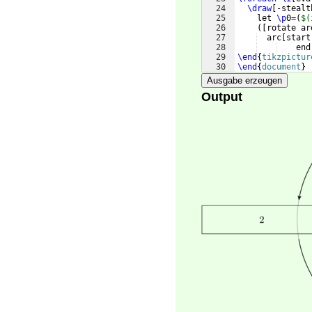
24
\draw
[
-stealt
25
    let 
\p
0=
(
$(
26
([
rotate ar
27
  arc
[
start
28
    end
29
\end
{
tikzpictur
30
\end
{
document
}
Ausgabe erzeugen
Output