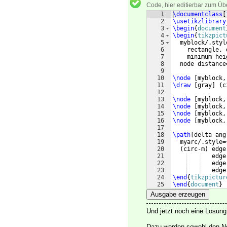
Code, hier editierbar zum Üb
1
\documentclass
[
2
\usetikzlibrary
3
\begin
{
document
4
\begin
{
tikzpict
5
  myblock/.styl
6
    rectangle, 
7
    minimum hei
8
  node distance
9
10
\node
[
myblock,
11
\draw
[
gray
]
(
c
12
13
\node
[
myblock,
14
\node
[
myblock,
15
\node
[
myblock,
16
\node
[
myblock,
17
18
\path
[
delta ang
19
  myarc/.style=
20
(
circ-m
)
 edge
21
   edge
22
   edge
23
   edge
24
\end
{
tikzpictur
25
\end
{
document
}
Ausgabe erzeugen
Und jetzt noch eine Lösung
Dazu werden sowohl den No