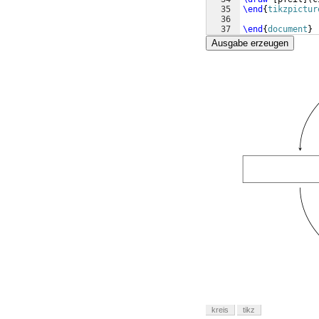
35
\end
{
tikzpictur
36
37
\end
{
document
}
Ausgabe erzeugen
kreis
tikz