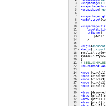
3
\usepackage
[
T1
]
4
\usepackage
{
lmo
5
\usepackage
[
nge
6
7
\usepackage
{
pgf
8
\pgfplotsset
{
co
9
10
\usepackage
{
tik
11
\usetikzlib
12
\tikzset
{
13
    pfeil/.
14
}
15
16
\begin
{
document
17
\begin
{
tikzpict
18
mysplit/.style=
19
myblock/.style=
20
]
21
% STELLSCHRAUBE
22
\newcommand
{
\ab
23
24
\node
(
circle1
)
25
\node
(
circlemi
26
\node
(
circle3
)
27
\node
(
circle2
)
28
\node
(
circle4
)
29
30
\draw
[
draw=red
31
\draw
[
pfeil
]
(
c
32
\draw
[
pfeil
]
(
c
33
\draw
[
pfeil
]
(
c
34
\draw
[
pfeil
]
(
c