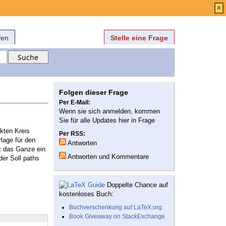
Anmelden
über
FAQ
×
fen
Stelle eine Frage
Folgen dieser Frage
Per E-Mail:
Wenn sie sich anmelden, kommen
Sie für alle Updates hier in Frage
ekten Kreis
Per RSS:
lage für den
Antworten
it das Ganze ein
Antworten und Kommentare
der Soll paths
Doppelte Chance auf
kostenloses Buch:
Buchverschenkung auf LaTeX.org
Book Giveaway on StackExchange