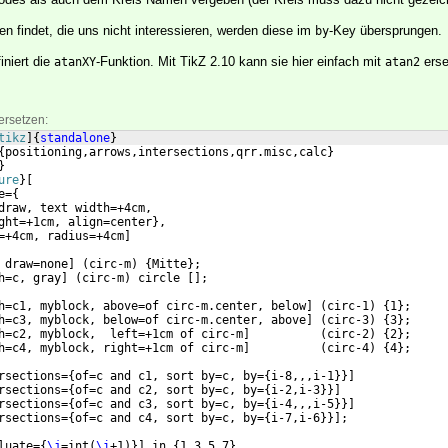
n findet, die uns nicht interessieren, werden diese im
-Key übersprungen.
by
finiert die
-Funktion. Mit TikZ 2.10 kann sie hier einfach mit
erse
atanXY
atan2
ersetzen:
tikz
]
{
standalone
}
{
positioning,arrows,intersections,qrr.misc,calc
}
}
ure
}
[
e=
{
draw, text width=+4cm,
ght=+1cm, align=center
}
,
=+4cm, radius=+4cm
]
 draw=none
]
(
circ-m
)
{
Mitte
}
;
h=c, gray
]
(
circ-m
)
 circle 
[
]
;
h=c1, myblock, above=of circ-m.center, below
]
(
circ-1
)
{
1
}
;
h=c3, myblock, below=of circ-m.center, above
]
(
circ-3
)
{
3
}
;
h=c2, myblock,  left=+1cm of circ-m
]
(
circ-2
)
{
2
}
;
h=c4, myblock, right=+1cm of circ-m
]
(
circ-4
)
{
4
}
;
rsections=
{
of=c and c1, sort by=c, by=
{
i-8,,,i-1
}}]
rsections=
{
of=c and c2, sort by=c, by=
{
i-2,i-3
}}]
rsections=
{
of=c and c3, sort by=c, by=
{
i-4,,,i-5
}}]
rsections=
{
of=c and c4, sort by=c, by=
{
i-7,i-6
}}]
;
luate=
{
\j
=int
(
\i
+1
)}]
 in 
{
1,3,5,7
}