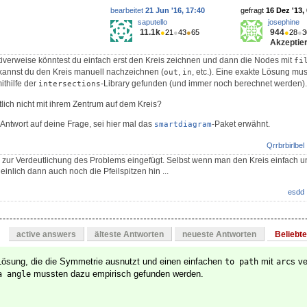
bearbeitet
21 Jun '16, 17:40
gefragt
16 Dez '13,
saputello
josephine
11.1k
944
●
21
●
43
●
65
●
28
●
3
Akzeptier
itiverweise könntest du einfach erst den Kreis zeichnen und dann die Nodes mit
fi
 kannst du den Kreis manuell nachzeichnen (
,
, etc.). Eine exakte Lösung mu
out
in
thilfe der
-Library gefunden (und immer noch berechnet werden).
intersections
lich nicht mit ihrem Zentrum auf dem Kreis?
Antwort auf deine Frage, sei hier mal das
-Paket erwähnt.
smartdiagram
Qrrbrbirlbel
d zur Verdeutlichung des Problems eingefügt. Selbst wenn man den Kreis einfach u
einlich dann auch noch die Pfeilspitzen hin ...
esdd
active answers
älteste Antworten
neueste Antworten
Beliebt
Lösung, die die Symmetrie ausnutzt und einen einfachen
mit
s v
to path
arc
mussten dazu empirisch gefunden werden.
a angle