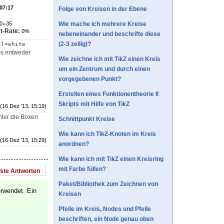
 07:17
Folge von Kreisen in der Ebene
0
●
35
Wie mache ich mehrere Kreise
t-Rate:
0%
nebeneinander und beschrifte diese
(2-3 zeilig)?
ll=white
ss entweder
Wie zeichne ich mit TikZ einen Kreis
um ein Zentrum und durch einen
vorgegebenen Punkt?
Erstellen eines Funktionentheorie II
Skripts mit Hilfe von TikZ
(16 Dez '13, 15:19)
nter die Boxen
Schnittpunkt Kreise
Wie kann ich TikZ-Knoten im Kreis
(16 Dez '13, 15:29)
anordnen?
Wie kann ich mit TikZ einen Kreisring
mit Farbe füllen?
este Antworten
Paket/Bibliothek zum Zeichnen von
erwendet. Ein
Kreisen
Pfeile im Kreis, Nodes und Pfeile
beschriften, ein Node genau oben