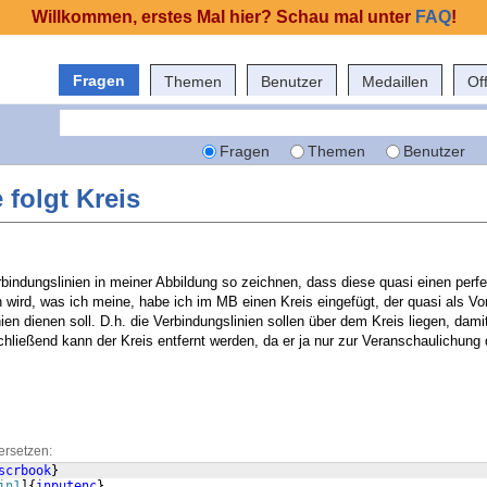
Willkommen, erstes Mal hier? Schau mal unter
FAQ
!
Fragen
Themen
Benutzer
Medaillen
Of
Fragen
Themen
Benutzer
 folgt Kreis
rbindungslinien in meiner Abbildung so zeichnen, dass diese quasi einen perf
 wird, was ich meine, habe ich im MB einen Kreis eingefügt, der quasi als Vor
nien dienen soll. D.h. die Verbindungslinien sollen über dem Kreis liegen, dam
hließend kann der Kreis entfernt werden, da er ja nur zur Veranschaulichung 
ersetzen:
scrbook
}
in1
]
{
inputenc
}