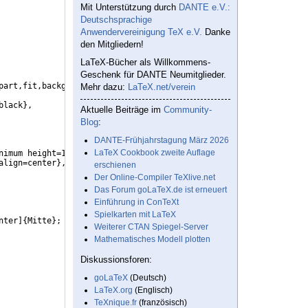
Mit Unterstützung durch
DANTE e.V.:
Deutschsprachige
Anwendervereinigung TeX e.V.
Danke
den Mitgliedern!
LaTeX-Bücher als Willkommens-
Geschenk für DANTE Neumitglieder.
part,fit,backgrounds,decorations.pathreplacing
}
Mehr dazu:
LaTeX.net/verein
black
}
,          
% Definiert den Standardpfeil, 
Aktuelle Beiträge im
Community-
Blog
:
DANTE-Frühjahrstagung März 2026
LaTeX Cookbook zweite Auflage
nimum height=1cm,anchor=center,align=center
}
,
align=center
}
,
erschienen
Der Online-Compiler TeXlive.net
Das Forum goLaTeX.de ist erneuert
Einführung in ConTeXt
Spielkarten mit LaTeX
nter
]
{
Mitte
}
;
Weiterer CTAN Spiegel-Server
Mathematisches Modell plotten
Diskussionsforen:
goLaTeX
(Deutsch)
LaTeX.org
(Englisch)
TeXnique.fr
(französisch)