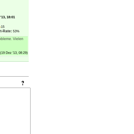
'13, 18:01
●
15
t-Rate:
53%
obleme. Vielen
(19 Dez '13, 08:29)