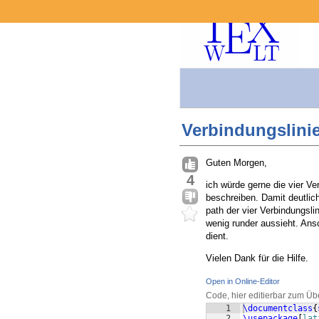
Verbindungslinie
Guten Morgen,
4
ich würde gerne die vier Ve
beschreiben. Damit deutlich
path der vier Verbindungsli
wenig runder aussieht. Ansc
dient.
Vielen Dank für die Hilfe.
Open in Online-Editor
Code, hier editierbar zum Üb
1
\documentclass
{
2
\usepackage
[
lat