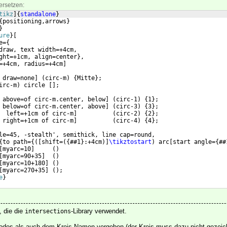
ersetzen:
tikz
]
{
standalone
}
{
positioning,arrows
}
}
ure
}
[
e=
{
draw, text width=+4cm,
ght=+1cm, align=center
}
,
=+4cm, radius=+4cm
]
 draw=none
]
(
circ-m
)
{
Mitte
}
;
irc-m
)
 circle 
[
]
;
 above=of circ-m.center, below
]
(
circ-1
)
{
1
}
;
 below=of circ-m.center, above
]
(
circ-3
)
{
3
}
;
  left=+1cm of circ-m
]
(
circ-2
)
{
2
}
;
 right=+1cm of circ-m
]
(
circ-4
)
{
4
}
;
le=45, -stealth', semithick, line cap=round,
{
to path=
{([
shift=
({
##1
}
:+4cm
)]
\tikztostart
)
 arc
[
start angle=
{
##
[
myarc=10
]
(
)
[
myarc=90+35
]
(
)
[
myarc=10+180
]
(
)
[
myarc=270+35
]
(
)
;
e
}
, die die
-Library verwendet.
intersections
des als auch dem Kreis Namen vergeben (der Kreis muss dazu nicht gezeic