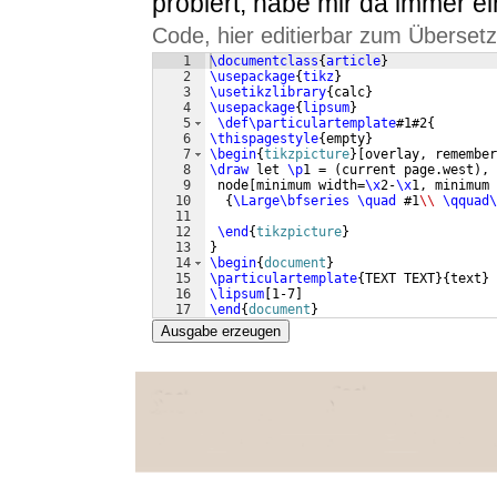
probiert, habe mir da immer e
Code, hier editierbar zum Überset
1
\documentclass
{
article
}
2
\usepackage
{
tikz
}
3
\usetikzlibrary
{
calc
}
4
\usepackage
{
lipsum
}
5
\def\particulartemplate
#1#2
{
6
\thispagestyle
{
empty
}
7
\begin
{
tikzpicture
}
[
overlay, remember
8
\draw
 let 
\p
1 = 
(
current page.west
)
, 
9
 node
[
minimum width=
\x
2-
\x
1, minimum 
10
{
\Large\bfseries
\quad
 #1
\\
\qquad\
11
12
\end
{
tikzpicture
}
13
}
14
\begin
{
document
}
15
\particulartemplate
{
TEXT TEXT
}
{
text
}
16
\lipsum
[
1-7
]
17
\end
{
document
}
Ausgabe erzeugen