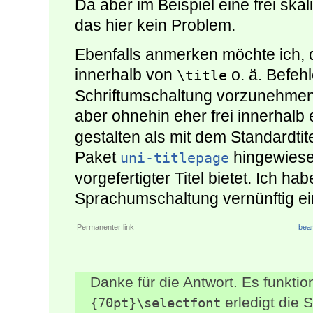
Da aber im Beispiel eine frei skal
das hier kein Problem.
Ebenfalls anmerken möchte ich, da
innerhalb von
o. ä. Befeh
\title
Schriftumschaltung vorzunehmen.
aber ohnehin eher frei innerhalb
gestalten als mit dem Standardtite
Paket
hingewiese
uni-titlepage
vorgefertigter Titel bietet. Ich ha
Sprachumschaltung vernünftig ei
Permanenter link
bear
Danke für die Antwort. Es funktio
erledigt die 
{70pt}\selectfont