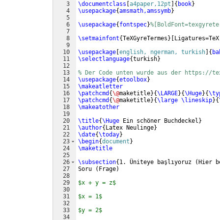
3
\documentclass
[
a4paper,12pt
]
{
book
}
4
\usepackage
{
amsmath,amssymb
}
5
6
\usepackage
{
fontspec
}
%[BoldFont=texgyrete
7
8
\setmainfont
{
TeXGyreTermes
}
[
Ligatures=TeX
9
10
\usepackage
[
english, ngerman, turkish
]
{
ba
11
\selectlanguage
{
turkish
}
12
13
% Der Code unten wurde aus der https://te
14
\usepackage
{
etoolbox
}
15
\makeatletter
16
\patchcmd
{
\@
maketitle
}
{
\LARGE
}
{
\Huge
}
{
\ty
17
\patchcmd
{
\@
maketitle
}
{
\large
\lineskip
}
{
18
\makeatother
19
20
\title
{
\Huge
 Ein schöner Buchdeckel
}
21
\author
{
Latex Neulinge
}
22
\date
{
\today
}
23
\begin
{
document
}
24
\maketitle
25
26
\subsection
{
1. Üniteye başlıyoruz 
(
Hier b
27
Soru 
(
Frage
)
28
29
$x + y = z$
30
31
$x = 1$
32
33
$y = 2$
34