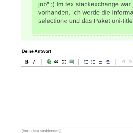
job" ;) Im tex.stackexchange war j
vorhanden. Ich werde die Informa
selection« und das Paket uni-tit
Deine Antwort
[Vorschau ausblenden]