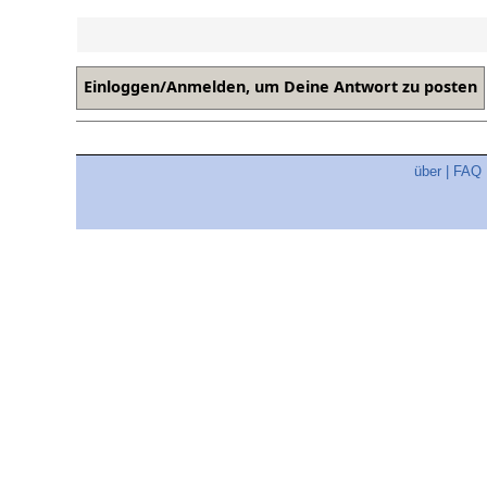
über
|
FAQ