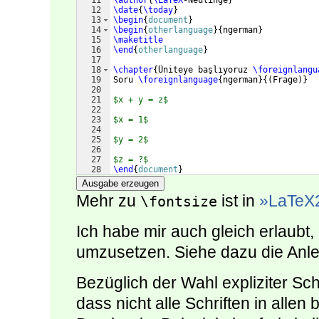
11
\author
{
\LaTeX
-Neulinge
}
12
\date
{
\today
}
13
\begin
{
document
}
14
\begin
{
otherlanguage
}
{
ngerman
}
15
\maketitle
16
\end
{
otherlanguage
}
17
18
\chapter
{
Üniteye başlıyoruz 
\foreignlangu
19
Soru 
\foreignlanguage
{
ngerman
}
{(
Frage
)}
20
21
$x + y = z$
22
23
$x = 1$
24
25
$y = 2$
26
27
$z = ?$
28
\end
{
document
}
Ausgabe erzeugen
Mehr zu
ist in
»LaTeX2
\fontsize
Ich habe mir auch gleich erlaubt,
umzusetzen. Siehe dazu die Anl
Bezüglich der Wahl expliziter Sc
dass nicht alle Schriften in allen