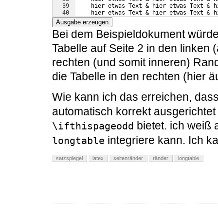
39
    hier etwas Text & hier etwas Text & h
40
    hier etwas Text & hier etwas Text & h
41
    hier etwas Text & hier etwas Text & h
Ausgabe erzeugen
Bei dem Beispieldokument würde 
Tabelle auf Seite 2 in den linken 
rechten (und somit inneren) Rand.
die Tabelle in den rechten (hier 
Wie kann ich das erreichen, dass
automatisch korrekt ausgerichtet
bietet. ich weiß a
\ifthispageodd
integriere kann. Ich k
longtable
satzspiegel
latex
seitenränder
ränder
longtable