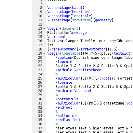
7
8
\usepackage
{
babel
}
9
\usepackage
{
booktabs
}
10
\usepackage
{
longtable
}
11
\usepackage
[
showframe
]
{
geometry
}
12
13
\begin
{
document
}
14
Platzhalter
\newpage
15
\noindent
16
Text vor langer Tabelle, der ungefähr and
17
ist.
18
{
\renewcommand
{
\arraystretch
}
{
1.5
}
19
\begin
{
longtable
}
{
@
{
}
*
{
5
}
{
p
{
.23
\textwidth
20
\caption
{
Das ist eine sehr lange Tabe
21
\toprule
22
    Spalte 1 & Spalte 2 & Spalte 3 & Spal
23
\midrule
\endfirsthead
24
%
25
\multicolumn
{
5
}
{
@
{
}
l
}
{
\dots
{
}
 Fortset
26
\toprule
27
    Spalte 1 & Spalte 2 & Spalte 3 & Spal
28
\midrule
\endhead
29
%
30
\bottomrule
31
\multicolumn
{
5
}
{
r@
{
}}
{
Fortsetzung 
\do
32
\endfoot
33
%
34
\bottomrule
35
\endlastfoot
36
%
37
    hier etwas Text & hier etwas Text & h
38
    hier etwas Text & hier etwas Text & h