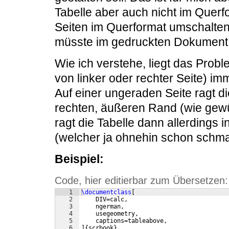
Tabelle aber auch nicht im Querfo
Seiten im Querformat umschalte
müsste im gedruckten Dokument
Wie ich verstehe, liegt das Pro
von linker oder rechter Seite) im
Auf einer ungeraden Seite ragt di
rechten, äußeren Rand (wie gewü
ragt die Tabelle dann allerdings 
(welcher ja ohnehin schon schmal
Beispiel:
Code, hier editierbar zum Übersetzen:
1
\documentclass
[
2
    DIV=calc,
3
    ngerman,
4
    usegeometry,
5
    captions=tableabove,
6
]
{
scrbook
}