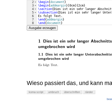
2
\begin
{
document
}
3
\begin
{
addmargin
}
[
0cm
]
{
2cm
}
4
\section
{
Dies ist ein sehr langer Abschnit
5
\subsection
{
Dies ist ein sehr langer Unter
6
Es folgt Text.
7
\end
{
addmargin
}
8
\end
{
document
}
Ausgabe erzeugen
Wieso passiert das, und kann m
koma-script
umbruch
überschriften
ränder
bear