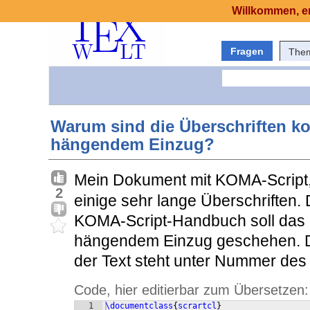
Willkommen, er
Fragen
The
Warum sind die Überschriften kom
hängendem Einzug?
Mein Dokument mit KOMA-Script,
2
einige sehr lange Überschriften
KOMA-Script-Handbuch soll das i
hängendem Einzug geschehen. Doc
der Text steht unter Nummer des A
Code, hier editierbar zum Übersetzen:
1
\documentclass
{
scrartcl
}