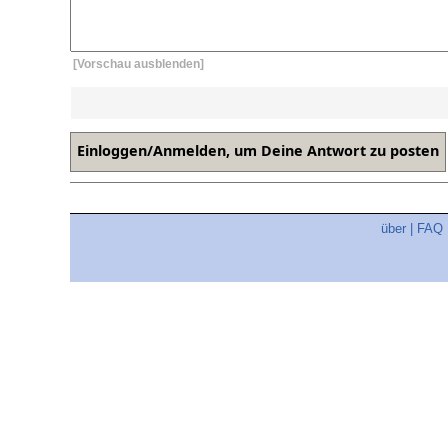
[Vorschau ausblenden]
über
|
FAQ