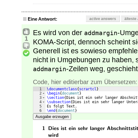
Eine Antwort:
active answers
älteste
Es wird von der
-Umgeb
addmargin
1
KOMA-Script, dennoch scheint si
Generell ist es sowieso empfehle
nicht in Umgebungen zu haben, s
-Zeilen weg, geschieh
addmargin
Code, hier editierbar zum Übersetzen:
1
\documentclass
{
scrartcl
}
2
\begin
{
document
}
3
\section
{
Dies ist ein sehr langer Abschnit
4
\subsection
{
Dies ist ein sehr langer Unter
5
Es folgt Text.
6
\end
{
document
}
Ausgabe erzeugen