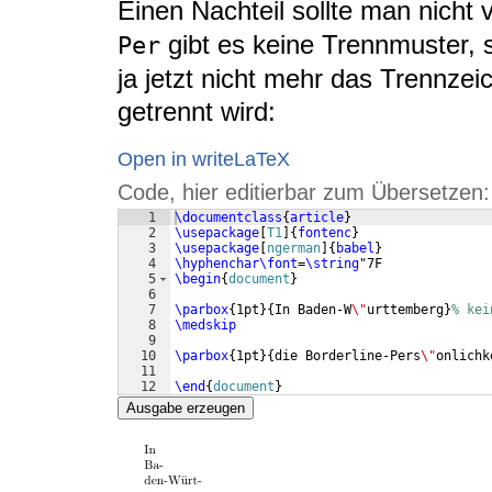
Einen Nachteil sollte man nicht 
gibt es keine Trennmuster, so
Per
ja jetzt nicht mehr das Trennze
getrennt wird:
Open in writeLaTeX
Code, hier editierbar zum Übersetzen:
1
\documentclass
{
article
}
2
\usepackage
[
T1
]
{
fontenc
}
3
\usepackage
[
ngerman
]
{
babel
}
4
\hyphenchar\font
=
\string
"7F
5
\begin
{
document
}
6
7
\parbox
{
1pt
}
{
In Baden-W
\"
urttemberg
}
% kei
8
\medskip
9
10
\parbox
{
1pt
}
{
die Borderline-Pers
\"
onlichk
11
12
\end
{
document
}
Ausgabe erzeugen