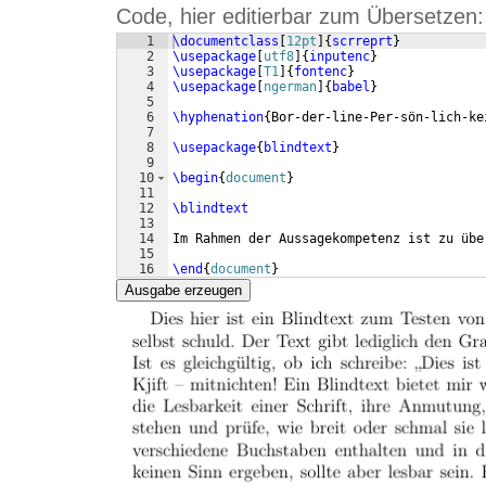
Code, hier editierbar zum Übersetzen:
1
\documentclass
[
12pt
]
{
scrreprt
}
2
\usepackage
[
utf8
]
{
inputenc
}
3
\usepackage
[
T1
]
{
fontenc
}
4
\usepackage
[
ngerman
]
{
babel
}
5
6
\hyphenation
{
Bor-der-line-Per-sön-lich-ke
7
8
\usepackage
{
blindtext
}
9
10
\begin
{
document
}
11
12
\blindtext
13
14
Im Rahmen der Aussagekompetenz ist zu übe
15
16
\end
{
document
}
Ausgabe erzeugen