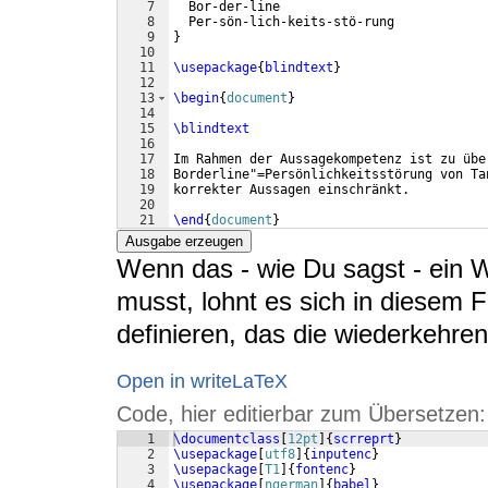
7
  Bor-der-line
8
  Per-sön-lich-keits-stö-rung
9
}
10
11
\usepackage
{
blindtext
}
12
13
\begin
{
document
}
14
15
\blindtext
16
17
Im Rahmen der Aussagekompetenz ist zu übe
18
Borderline"=Persönlichkeitsstörung von Ta
19
korrekter Aussagen einschränkt.
20
21
\end
{
document
}
Ausgabe erzeugen
Wenn das - wie Du sagst - ein W
musst, lohnt es sich in diesem Fa
definieren, das die wiederkehren
Open in writeLaTeX
Code, hier editierbar zum Übersetzen:
1
\documentclass
[
12pt
]
{
scrreprt
}
2
\usepackage
[
utf8
]
{
inputenc
}
3
\usepackage
[
T1
]
{
fontenc
}
4
\usepackage
[
ngerman
]
{
babel
}