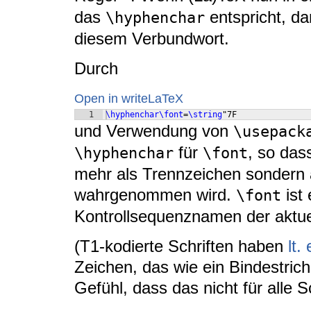
das
entspricht, da
\hyphenchar
diesem Verbundwort.
Durch
Open in writeLaTeX
1
\hyphenchar\font
=
\string
"7F
und Verwendung von
\usepack
für
, so das
\hyphenchar
\font
mehr als Trennzeichen sondern a
wahrgenommen wird.
ist 
\font
Kontrollsequenznamen der aktuell
(T1-kodierte Schriften haben
lt.
Zeichen, das wie ein Bindestrich
Gefühl, dass das nicht für alle S