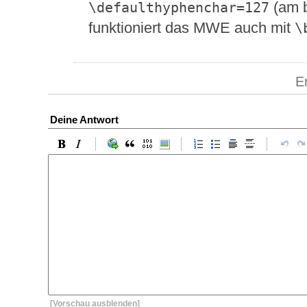
(am b
\defaulthyphenchar=127
funktioniert das MWE auch mit
\
E
Deine Antwort
[Vorschau ausblenden]