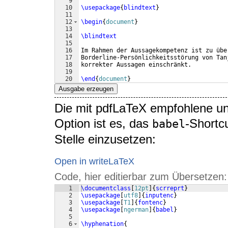
9
10
\usepackage
{
blindtext
}
11
12
\begin
{
document
}
13
14
\blindtext
15
16
Im Rahmen der Aussagekompetenz ist zu übe
17
Borderline-Persönlichkeitsstörung von Tan
18
korrekter Aussagen einschränkt.
19
20
\end
{
document
}
Ausgabe erzeugen
Die mit pdfLaTeX empfohlene un
Option ist es, das
-Shortc
babel
Stelle einzusetzen:
Open in writeLaTeX
Code, hier editierbar zum Übersetzen:
1
\documentclass
[
12pt
]
{
scrreprt
}
2
\usepackage
[
utf8
]
{
inputenc
}
3
\usepackage
[
T1
]
{
fontenc
}
4
\usepackage
[
ngerman
]
{
babel
}
5
6
\hyphenation
{