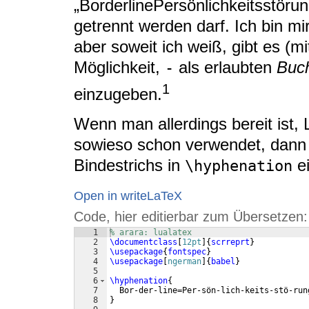
„BorderlinePersönlichkeitsstörun
getrennt werden darf. Ich bin mir
aber soweit ich weiß, gibt es (
Möglichkeit,
als erlaubten
Buc
-
1
einzugeben.
Wenn man allerdings bereit ist
sowieso schon verwendet, dann 
Bindestrichs in
e
\hyphenation
Open in writeLaTeX
Code, hier editierbar zum Übersetzen:
1
% arara: lualatex
2
\documentclass
[
12pt
]
{
scrreprt
}
3
\usepackage
{
fontspec
}
4
\usepackage
[
ngerman
]
{
babel
}
5
6
\hyphenation
{
7
  Bor-der-line=Per-sön-lich-keits-stö-run
8
}