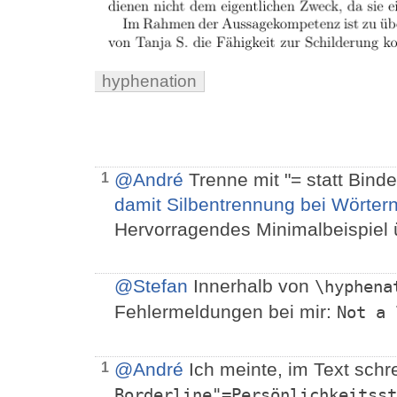
hyphenation
@André
Trenne mit "= statt Binde
1
damit Silbentrennung bei Wörtern 
Hervorragendes Minimalbeispiel 
@Stefan
Innerhalb von
\hyphena
Fehlermeldungen bei mir:
Not a 
@André
Ich meinte, im Text schr
1
Borderline"=Persönlichkeitsst