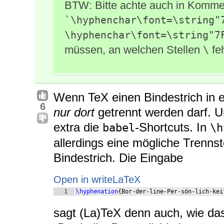
BTW: Bitte achte auch in Komme
`\hyphenchar\font=\string"
\hyphenchar\font=\string"7
müssen, an welchen Stellen
fe
\
Wenn TeX einen Bindestrich in e
6
nur dort
getrennt werden darf. U
extra die
-Shortcuts. In
babel
\h
allerdings eine mögliche Trennst
Bindestrich. Die Eingabe
Open in writeLaTeX
1
\hyphenation
{
Bor-der-line-Per-sön-lich-kei
sagt (La)TeX denn auch, wie da