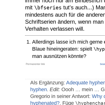
immer noch nur am Bindestrich 
mit
tut's auch...) M
\bfseries
mindestens auch für die andere
Schriftserien ändern, wenn man
Verhalten verlassen will.
Allerdings lasse ich mich gerne 
Blaue hineingeraten: spielt
\hyp
man ausnützen könnte?
Permanenter link
bear
Als Ergänzung:
Adequate hyphena
hyphen
.
Edit:
Oooh … mein … Gott
Gregorio in seiner Antwort:
Why c
hyphenated?
. Füge
\hyphencha