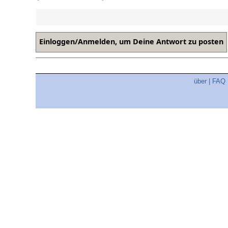
über
|
FAQ