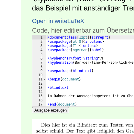
das Beispiel mit anständiger Tre
Open in writeLaTeX
Code, hier editierbar zum Übersetz
1
\documentclass
[
12pt
]
{
scrreprt
}
2
\usepackage
[
utf8
]
{
inputenc
}
3
\usepackage
[
T1
]
{
fontenc
}
4
\usepackage
[
ngerman
]
{
babel
}
5
6
\hyphenchar\font
=
\string
"7F
7
\hyphenation
{
Bor-der-line-Per-sön-lich-ke
8
9
\usepackage
{
blindtext
}
10
11
\begin
{
document
}
12
13
\blindtext
14
15
Im Rahmen der Aussagekompetenz ist zu übe
16
17
\end
{
document
}
Ausgabe erzeugen