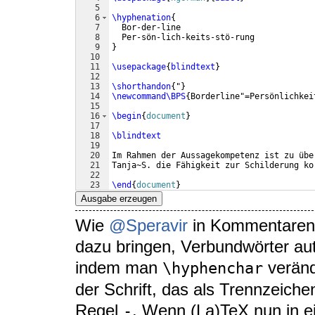
5
6
\hyphenation
{
7
  Bor-der-line
8
  Per-sön-lich-keits-stö-rung
9
}
10
11
\usepackage
{
blindtext
}
12
13
\shorthandon
{
"
}
14
\newcommand\BPS
{
Borderline"=Persönlichkei
15
16
\begin
{
document
}
17
18
\blindtext
19
20
Im Rahmen der Aussagekompetenz ist zu übe
21
Tanja~S. die Fähigkeit zur Schilderung ko
22
23
\end
{
document
}
Ausgabe erzeugen
Wie
@Speravir
in Kommentaren 
dazu bringen, Verbundwörter au
indem man
veränd
\hyphenchar
der Schrift, das als Trennzeiche
Regel
. Wenn (La)TeX nun in e
-