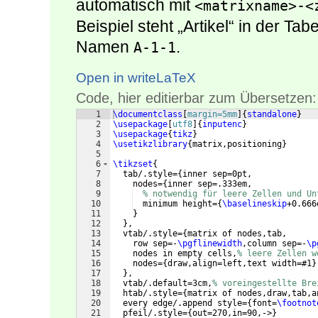
automatisch mit
<matrixname>-<
Beispiel steht „Artikel“ in der T
Namen
.
A-1-1
Open in writeLaTeX
Code, hier editierbar zum Übersetzen:
1
\documentclass
[
margin=5mm
]
{
standalone
}
2
\usepackage
[
utf8
]
{
inputenc
}
3
\usepackage
{
tikz
}
4
\usetikzlibrary
{
matrix,positioning
}
5
6
\tikzset
{
7
  tab/.style=
{
inner sep=0pt,
8
    nodes=
{
inner sep=.333em,
9
% notwendig für leere Zellen und Un
10
  minimum height=
{
\baselineskip
+0.666
11
}
12
}
,
13
  vtab/.style=
{
matrix of nodes,tab,
14
    row sep=-
\pgflinewidth
,column sep=-
\p
15
    nodes in empty cells,
% leere Zellen w
16
    nodes=
{
draw,align=left,text width=#1
}
17
}
,
18
  vtab/.default=3cm,
% voreingestellte Bre
19
  htab/.style=
{
matrix of nodes,draw,tab,a
20
  every edge/.append style=
{
font=
\footnot
21
  pfeil/.style=
{
out=270,in=90,->
}