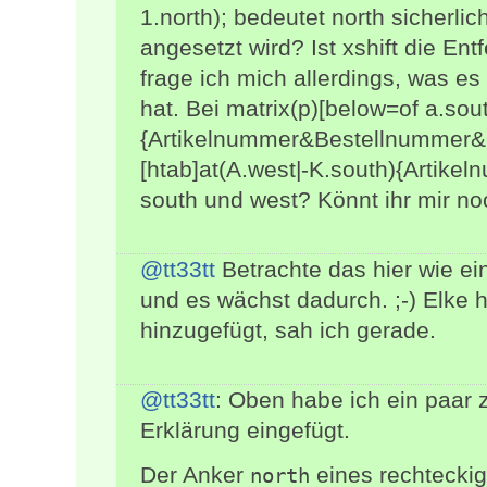
1.north); bedeutet north sicherli
angesetzt wird? Ist xshift die E
frage ich mich allerdings, was es 
hat. Bei matrix(p)[below=of a.sou
{Artikelnummer&Bestellnummer& A
[htab]at(A.west|-K.south){Artike
south und west? Könnt ihr mir n
@tt33tt
Betrachte das hier wie ei
und es wächst dadurch. ;-) Elke 
hinzugefügt, sah ich gerade.
@tt33tt
: Oben habe ich ein paar
Erklärung eingefügt.
Der Anker
eines rechteckig
north