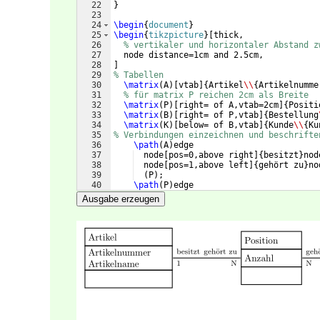
22
}
23
24
\begin
{
document
}
25
\begin
{
tikzpicture
}
[
thick,
26
% vertikaler und horizontaler Abstand z
27
  node distance=1cm and 2.5cm, 
28
]
29
% Tabellen
30
\matrix
(
A
)
[
vtab
]
{
Artikel
\\
{
Artikelnumme
31
% für matrix P reichen 2cm als Breite
32
\matrix
(
P
)
[
right= of A,vtab=2cm
]
{
Positi
33
\matrix
(
B
)
[
right= of P,vtab
]
{
Bestellung
34
\matrix
(
K
)
[
below= of B,vtab
]
{
Kunde
\\
{
Ku
35
% Verbindungen einzeichnen und beschrifte
36
\path
(
A
)
edge
37
  node
[
pos=0,above right
]
{
besitzt
}
nod
38
  node
[
pos=1,above left
]
{
gehört zu
}
no
39
(
P
)
;
40
\path
(
P
)
edge
41
  node
[
pos=0,above right
]
{
gehört zu
}
n
Ausgabe erzeugen