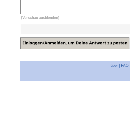
[Vorschau ausblenden]
über
|
FAQ