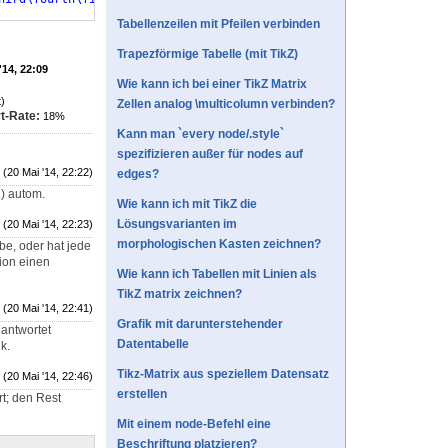
Tabellenzeilen mit Pfeilen verbinden
Trapezförmige Tabelle (mit TikZ)
'14, 22:09
Wie kann ich bei einer TikZ Matrix
)
Zellen analog \multicolumn verbinden?
t-Rate:
18%
Kann man `every node/.style`
spezifizieren außer für nodes auf
(20 Mai '14, 22:22)
edges?
.) autom.
Wie kann ich mit TikZ die
Lösungsvarianten im
(20 Mai '14, 22:23)
morphologischen Kasten zeichnen?
e, oder hat jede
tion einen
Wie kann ich Tabellen mit Linien als
TikZ matrix zeichnen?
(20 Mai '14, 22:41)
Grafik mit darunterstehender
eantwortet
Datentabelle
k.
Tikz-Matrix aus speziellem Datensatz
(20 Mai '14, 22:46)
erstellen
rt; den Rest
Mit einem node-Befehl eine
Beschriftung platzieren?