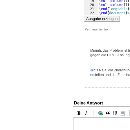
19
\multicolumn
{
7
}
20
\multicolumn
{
7
}
21
\end
{
longtable
}
22
\end
{
document
}
%
Ausgabe erzeugen
Permanenter link
Mmmh, das Problem ist h
gegen die HTML-Lösung n
@cis
Naja, die Zuordnung
erstellen und die Zuordn
Deine Antwort