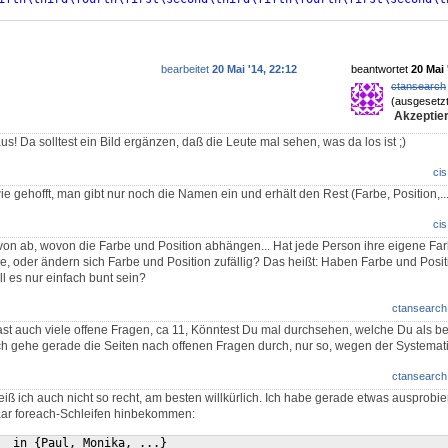
bearbeitet
20 Mai '14, 22:12
beantwortet
20 Mai 
ctansearch
(ausgesetzt
Akzeptier
us! Da solltest ein Bild ergänzen, daß die Leute mal sehen, was da los ist ;)
cis
wie gehofft, man gibt nur noch die Namen ein und erhält den Rest (Farbe, Position,..
cis
n ab, wovon die Farbe und Position abhängen... Hat jede Person ihre eigene Farb
be, oder ändern sich Farbe und Position zufällig? Das heißt: Haben Farbe und Posi
ll es nur einfach bunt sein?
ctansearch
st auch viele offene Fragen, ca 11, Könntest Du mal durchsehen, welche Du als b
h gehe gerade die Seiten nach offenen Fragen durch, nur so, wegen der Systemati
ctansearch
ß ich auch nicht so recht, am besten willkürlich. Ich habe gerade etwas ausprobie
paar foreach-Schleifen hinbekommen:
  in 
{
Paul, Monika, ...
}