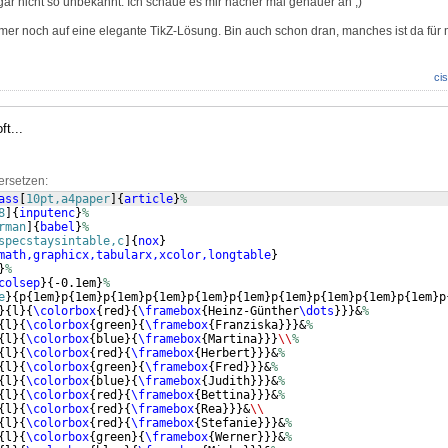
gar nicht so unbekannt. Ich schaue es mir nacher mal genauer an ;)
mmer noch auf eine elegante TikZ-Lösung. Bin auch schon dran, manches ist da für 
cis
ft...
ersetzen:
ass
[
10pt,a4paper
]
{
article
}
%
8
]
{
inputenc
}
%
rman
]
{
babel
}
%
specstaysintable,c
]
{
nox
}
math,graphicx,tabularx,xcolor,longtable
}
}
%
colsep
}
{
-0.1em
}
%
e
}
{
p
{
1em
}
p
{
1em
}
p
{
1em
}
p
{
1em
}
p
{
1em
}
p
{
1em
}
p
{
1em
}
p
{
1em
}
p
{
1em
}
p
{
1em
}
p
}
{
l
}
{
\colorbox
{
red
}
{
\framebox
{
Heinz-Günther
\dots
}}}
&
%
{
l
}
{
\colorbox
{
green
}
{
\framebox
{
Franziska
}}}
&
%
{
l
}
{
\colorbox
{
blue
}
{
\framebox
{
Martina
}}}
\\
%
{
l
}
{
\colorbox
{
red
}
{
\framebox
{
Herbert
}}}
&
%
{
l
}
{
\colorbox
{
green
}
{
\framebox
{
Fred
}}}
&
%
{
l
}
{
\colorbox
{
blue
}
{
\framebox
{
Judith
}}}
&
%
{
l
}
{
\colorbox
{
red
}
{
\framebox
{
Bettina
}}}
&
%
{
l
}
{
\colorbox
{
red
}
{
\framebox
{
Rea
}}}
&
\\
{
l
}
{
\colorbox
{
red
}
{
\framebox
{
Stefanie
}}}
&
%
{
l
}
{
\colorbox
{
green
}
{
\framebox
{
Werner
}}}
&
%