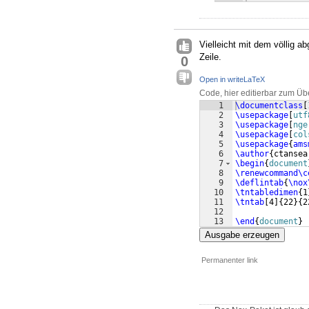
Vielleicht mit dem völlig 
Zeile.
0
Open in writeLaTeX
Code, hier editierbar zum Üb
1
\documentclass
[
2
\usepackage
[
utf
3
\usepackage
[
nge
4
\usepackage
[
col
5
\usepackage
{
ams
6
\author
{
ctansea
7
\begin
{
document
8
\renewcommand\c
9
\deflintab
{
\nox
10
\tntabledimen
{
1
11
\tntab
[
4
]
{
22
}
{
2
12
13
\end
{
document
}
Ausgabe erzeugen
Permanenter link