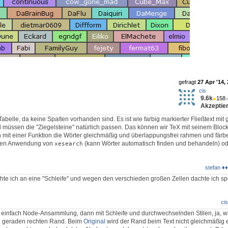
gefragt
27 Apr '14,
cis
9.6k
●
158
Akzeptier
 Tabelle, da keine Spalten vorhanden sind. Es ist wie farbig markierter Fließtext mit
müssen die "Ziegelsteine" natürlich passen. Das können wir TeX mit seinem Block
mit einer Funktion die Wörter gleichmäßig und überlappungsfrei rahmen und färb
chen Anwendung von
(kann Wörter automatisch finden und behandeln) o
xesearch
stefan ♦♦
te ich an eine "Schleife" und wegen den verschieden großen Zellen dachte ich s
cis
x einfach Node-Ansammlung, dann mit Schleife und durchwechselnden Stilen, ja, w
an geraden rechten Rand. Beim
Original
wird der Rand beim Text nicht gleichmäßig 