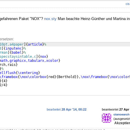
cis
abgefahrenen Paket "NOX"?
nox.sty
Man beachte Heinz-Günther und Martina in 
ersetzen:
10pt,a4paper
]
{
article
}
%
8
]
{
inputenc
}
%
rman
]
{
babel
}
%
specstaysintable,c
]
{
nox
}
math,graphicx,tabularx,xcolor
}
rch,rais
}
}
%
ellflush
{
\centering
}
\framebox
{
\nox\colorbox
{
red
}
{
Berthold
}}
,
\nox\framebox
{
\nox\color
}
{
4
}
2/4
}
bearbeitet
28 Apr '14, 00:22
beantwortet
27 Apr 
ctansearch
(ausgesetzt
Akzeptier