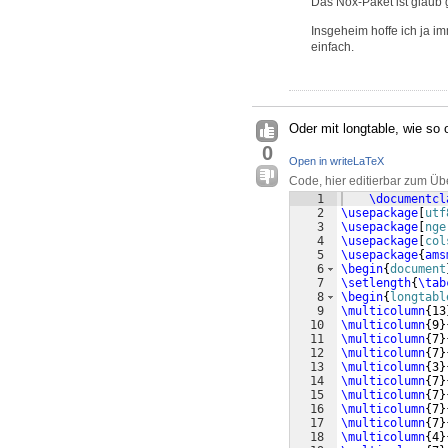
Das Nox-Paket ist glaub 
Insgeheim hoffe ich ja i
einfach.
Oder mit longtable, wie so o
0
Open in writeLaTeX
Code, hier editierbar zum Üb
1
\documentcl
2
\usepackage
[
utf
3
\usepackage
[
nge
4
\usepackage
[
col
5
\usepackage
{
ams
6
\begin
{
document
7
\setlength
{
\tab
8
\begin
{
longtabl
9
\multicolumn
{
13
10
\multicolumn
{
9
}
11
\multicolumn
{
7
}
12
\multicolumn
{
7
}
13
\multicolumn
{
3
}
14
\multicolumn
{
7
}
15
\multicolumn
{
7
}
16
\multicolumn
{
7
}
17
\multicolumn
{
7
}
18
\multicolumn
{
4
}