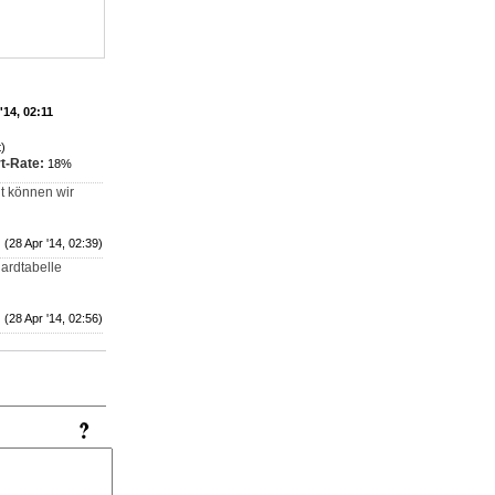
'14, 02:11
)
t-Rate:
18%
t können wir
(28 Apr '14, 02:39)
ardtabelle
(28 Apr '14, 02:56)