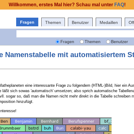
Willkommen, erstes Mal hier? Schau mal unter
FAQ
!
Fragen
Themen
Benutzer
Medaillen
Of
Fragen
Themen
Benutzer
e Namenstabelle mit automatisiertem St
Matheplaneten eine interessante Frage zu folgendem (HTML-)Bild, hier ein Aus
e läßt sich sowas 'automatisch' umsetzen; also sprich automatische Tabelle
vll. sogar so, daß man die Namen nicht mehr direkt in die Tabelle schreiben
nposition hinzufügt.
nteresse!