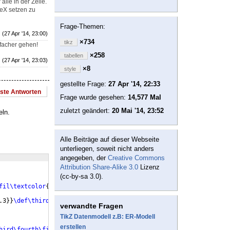
lle in der Zeile.
TeX setzen zu
Frage-Themen:
(27 Apr '14, 23:00)
×734
tikz
facher gehen!
×258
tabellen
(27 Apr '14, 23:03)
×8
style
gestellte Frage:
27 Apr '14, 22:33
este Antworten
Frage wurde gesehen:
14,577 Mal
zuletzt geändert:
20 Mai '14, 23:52
eln.
Alle Beiträge auf dieser Webseite
unterliegen, soweit nicht anders
angegeben, der
Creative Commons
Attribution Share-Alike 3.0
Lizenz
(cc-by-sa 3.0).
fil\textcolor
{
farbe
}
{
q
}
#1
}
\colorbox
{
farbe
}
{
\textcolor
{
farbe
}
{
Iq
}
.3
}}
\def\third
{
\person
{
Franz
}
{
0.9,0.7,0.3
}}
\def\fourth
{
\person
{
T
verwandte Fragen
TikZ Datenmodell z.B: ER-Modell
erstellen
hird\fourth\first\second\third\fourth\first\fifth\second\third\f