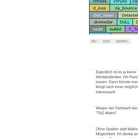
tikz
style
tabellen
Eigentlich ist es ja keine
Wortabständen. Am Rand 
lassen. Dann könnte man 
klingt nach einer mögli
interessant!
Wegen der
Farbwahl
dach
"TikZ-Matrix".
Ohne Spalten statt Matri
Möglichkeit. Ich denke 