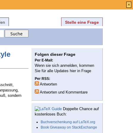
Anmelden
über
FAQ
×
fen
Stelle eine Frage
yle
Folgen dieser Frage
Per E-Mail:
Wenn sie sich anmelden, kommen
Sie für alle Updates hier in Frage
Per RSS:
Antworten
schnitt,
nanpassung,
Antworten und Kommentare
 muß, sondern
Doppelte Chance auf
kostenloses Buch:
Buchverschenkung auf LaTeX.org
Book Giveaway on StackExchange