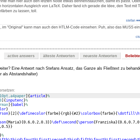
nte man hier auch den letzten Node etwas dehnen/stauchen, damit es passt. Oder a
en horizontalen Ausgleich von LaTeX. Daher fand ich gerade die Idee, den Text mit 
färben zu lassen, toll.
stefan ♦♦
len, im "Original" kann man auch den HTLM-Code einsehen: Puh, also das MUSS ein
cis
active answers
älteste Antworten
neueste Antworten
Beliebt
 weiter? Eine Antwort nach Stefans Ansatz, das Ganze als Fließtext zu behand
ur als Abstandshalter)
ersetzen:
10pt,a4paper
]
{
article
}
%
8
]
{
inputenc
}
%
rman
]
{
babel
}
%
lor
}
rson
}
[
2
]
{
\definecolor
{
farbe
}
{
rgb
}
{
#2
}
\colorbox
{
farbe
}
{
\dotfill\h
son
{
Maria
}
{
0.6,0.2,0.3
}}
\def\second
{
\person
{
Franziska
}
{
0.6,0.7,0
,0.5
}}
}
%
ifth\third\fourth\first\second\third\fifth\fourth\first\second\t