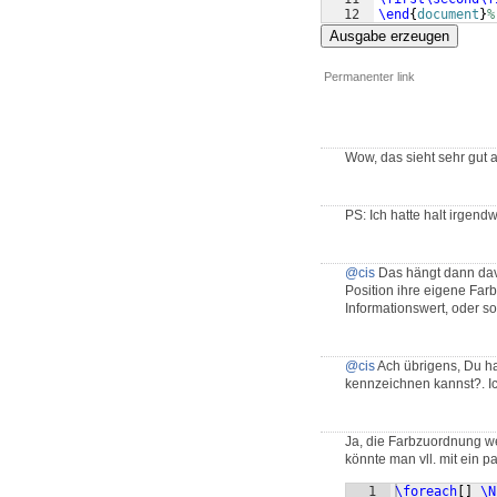
12
\end
{
document
}
%
Ausgabe erzeugen
Permanenter link
Wow, das sieht sehr gut a
PS: Ich hatte halt irgend
@cis
Das hängt dann davo
Position ihre eigene Far
Informationswert, oder so
@cis
Ach übrigens, Du ha
kennzeichnen kannst?. Ic
Ja, die Farbzuordnung wei
könnte man vll. mit ein 
1
\foreach
[
]
\N