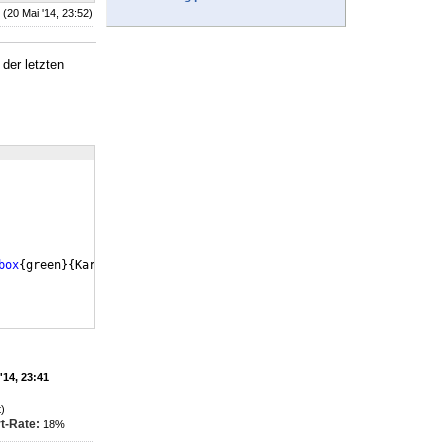
(20 Mai '14, 23:52)
der letzten
box
{
green
}
{
Karl-Otto
}}
,
\nox\framebox
{
\nox\colorbox
{
green
}
{
Fritz
}
'14, 23:41
)
t-Rate:
18%