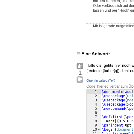
mit den Rahmen, also kön
Oder verlässt sich auf d
lassen und per "Hook" ein
Mir ist gerade aufgefal
Eine Antwort:
Hallo cis, gehts hier noch
(textcolor{farbe}{q}) dient n
1
Open in writeLaTeX
Code, hier editierbar zum Üb
1
\documentclass
[
2
\usepackage
[
utf
3
\usepackage
[
nge
4
\usepackage
{
xco
5
\newcommand
{
\pe
6
7
\def\first
{
\per
8
  Kant
}
{
0.5,0.5
9
\parindent
=0pt
10
\begin
{
document
11
\first\second\f