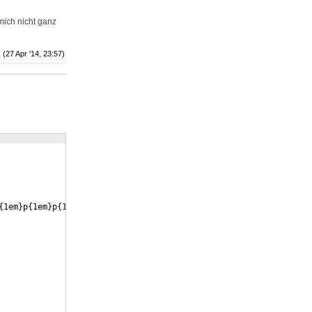
mich nicht ganz
(27 Apr '14, 23:57)
{
1em
}
p
{
1em
}
p
{
1em
}
p
{
1em
}
p
{
1em
}
p
{
1em
}
p
{
1em
}
p
{
1em
}
p
{
1em
}
p
{
1em
}
p
{
1em