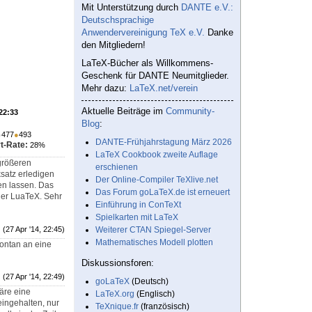
Mit Unterstützung durch
DANTE e.V.:
Deutschsprachige
Anwendervereinigung TeX e.V.
Danke
den Mitgliedern!
LaTeX-Bücher als Willkommens-
Geschenk für DANTE Neumitglieder.
Mehr dazu:
LaTeX.net/verein
Aktuelle Beiträge im
Community-
 22:33
Blog
:
●
477
●
493
DANTE-Frühjahrstagung März 2026
t-Rate:
28%
LaTeX Cookbook zweite Auflage
 größeren
erschienen
satz erledigen
Der Online-Compiler TeXlive.net
en lassen. Das
Das Forum goLaTeX.de ist erneuert
der LuaTeX. Sehr
Einführung in ConTeXt
Spielkarten mit LaTeX
(27 Apr '14, 22:45)
Weiterer CTAN Spiegel-Server
Mathematisches Modell plotten
pontan an eine
Diskussionsforen:
(27 Apr '14, 22:49)
goLaTeX
(Deutsch)
äre eine
LaTeX.org
(Englisch)
eingehalten, nur
TeXnique.fr
(französisch)