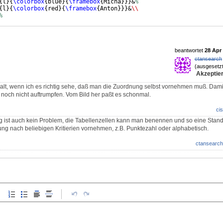
{
l
}
{
\colorbox
{
blue
}
{
\framebox
{
Micha
}}}
&
%
{
l
}
{
\colorbox
{
red
}
{
\framebox
{
Anton
}}}
&
\\
%
beantwortet
28 Apr 
ctansearch
(ausgesetzt
Akzeptier
alt, wenn ich es richtig sehe, daß man die Zuordnung selbst vornehmen muß. Dami
och nicht auftrumpfen. Vom Bild her paßt es schonmal.
cis
 ist auch kein Problem, die Tabellenzellen kann man benennen und so eine Stand
ung nach beliebigen Kritierien vornehmen, z.B. Punktezahl oder alphabetisch.
ctansearch