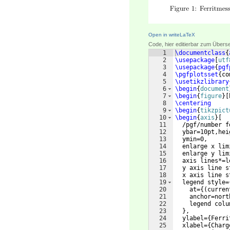
Open in writeLaTeX
Code, hier editierbar zum Übers
1
\documentclass
{
2
\usepackage
[
utf
3
\usepackage
{
pgf
4
\pgfplotsset
{
co
5
\usetikzlibrary
6
\begin
{
document
7
\begin
{
figure
}
[
8
\centering
9
\begin
{
tikzpict
10
\begin
{
axis
}
[
11
  /pgf/number f
12
  ybar=10pt,hei
13
  ymin=0, 
14
  enlarge x lim
15
  enlarge y lim
16
  axis lines*=l
17
  y axis line s
18
  x axis line s
19
  legend style=
20
    at=
{(
curren
21
    anchor=nort
22
    legend colu
23
}
, 
24
  ylabel=
{
Ferri
25
  xlabel=
{
Charg