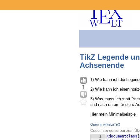
TikZ Legende unt
Achsenende
1) Wie kann ich die Legende
1
2) Wie kann ich einen hori
3) Was muss ich statt "stea
und nach unten für die x-A
Hier mein Minimalbeispiel
Open in writeLaTeX
Code, hier editierbar zum Üb
1
\documentclass
{