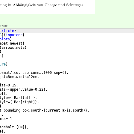
etzen:
article
}
8
]
{
inputenc
}
plots
}
mpat=newest
}
{
arrows.meta
}
}
h
]
ure
}
ormat/.cd, use comma,1000 sep=
{
}
, 
ght=8cm,width=12cm,
its=0.15,
its=
{
upper,value=0.22
}
,
eft,
tyle=
{
-Bar
[
left
]}
,
tyle=
{
-Bar
[
right
]}
,
{
t bounding box.south-|current axis.south
)}
,
h,
mns=-1
tgehalt 
[
FN
]}
,
e
}
, 