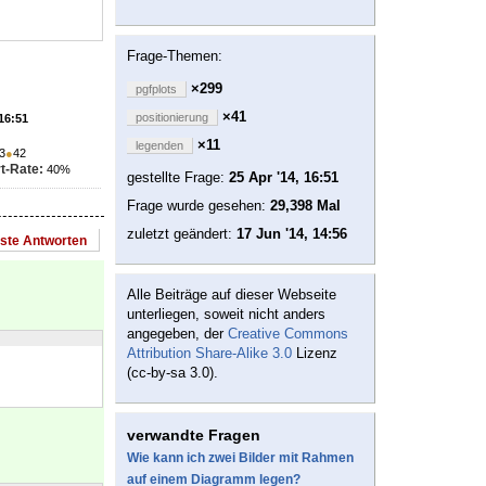
Frage-Themen:
×299
pgfplots
×41
positionierung
 16:51
×11
legenden
3
●
42
t-Rate:
40%
gestellte Frage:
25 Apr '14, 16:51
Frage wurde gesehen:
29,398 Mal
zuletzt geändert:
17 Jun '14, 14:56
este Antworten
Alle Beiträge auf dieser Webseite
unterliegen, soweit nicht anders
angegeben, der
Creative Commons
Attribution Share-Alike 3.0
Lizenz
(cc-by-sa 3.0).
verwandte Fragen
Wie kann ich zwei Bilder mit Rahmen
auf einem Diagramm legen?