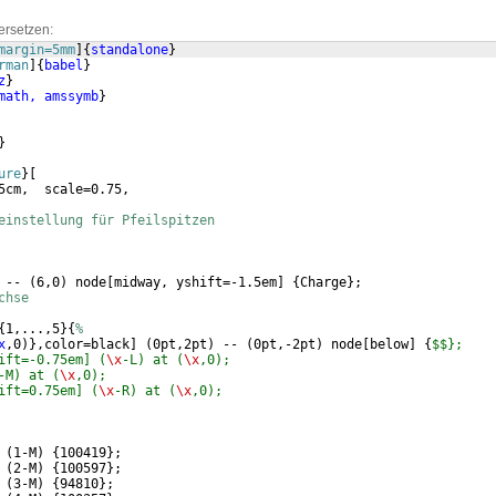
ersetzen:
margin=5mm
]
{
standalone
}
rman
]
{
babel
}
z
}
math, amssymb
}
}
ure
}
[
5cm,  scale=0.75, 
einstellung für Pfeilspitzen
 -- 
(
6,0
)
 node
[
midway, yshift=-1.5em
]
{
Charge
}
; 
chse
{
1,...,5
}
{
%
x
,0
)}
,color=black
]
(
0pt,2pt
)
 -- 
(
0pt,-2pt
)
 node
[
below
]
{
$$};
ift=-0.75em] (
\x
-L) at (
\x
,0);
-M) at (
\x
,0);
ift=0.75em] (
\x
-R) at (
\x
,0);
 
(
1-M
)
{
100419
}
;
 
(
2-M
)
{
100597
}
;
 
(
3-M
)
{
94810
}
;