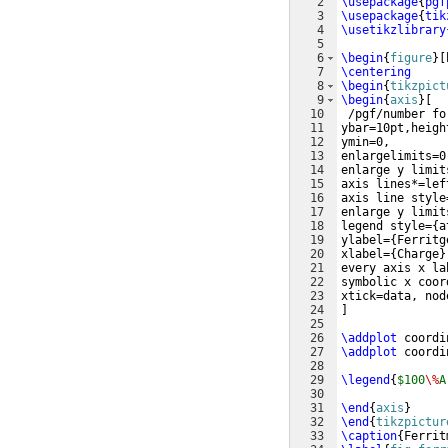
2
\usepackage
{
pgf
3
\usepackage
{
tik
4
\usetikzlibrary
5
6
\begin
{
figure
}
[
7
\centering
8
\begin
{
tikzpict
9
\begin
{
axis
}
[
10
 /pgf/number fo
11
ybar=10pt,heigh
12
ymin=0, 
13
enlargelimits=0
14
enlarge y limit
15
axis lines*=lef
16
axis line style
17
enlarge y limit
18
legend style=
{
a
19
ylabel=
{
Ferritg
20
xlabel=
{
Charge
}
21
every axis x la
22
symbolic x coor
23
xtick=data, nod
24
]
25
26
\addplot
 coordi
27
\addplot
 coordi
28
29
\legend
{
$100
\%
A
30
31
\end
{
axis
}
32
\end
{
tikzpictur
33
\caption
{
Ferrit