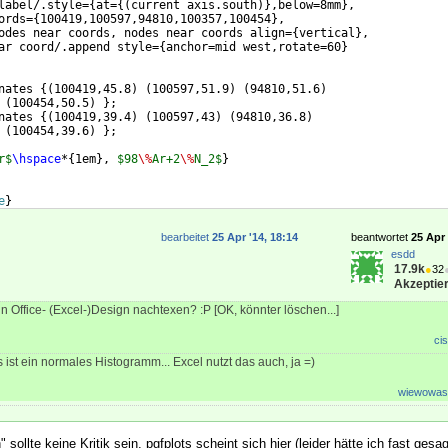
label/.style=
{
at=
{(
current axis.south
)}
,below=8mm
}
,
ords=
{
100419,100597,94810,100357,100454
}
, 
odes near coords, nodes near coords align=
{
vertical
}
,
ar coord/.append style=
{
anchor=mid west,rotate=60
}
nates 
{(
100419,45.8
)
(
100597,51.9
)
(
94810,51.6
)
(
100454,50.5
)
}
; 
nates 
{(
100419,39.4
)
(
100597,43
)
(
94810,36.8
)
(
100454,39.6
)
}
;
r$
\hspace
*
{
1em
}
, 
$98
\%
Ar+2
\%
N_2$
}
e
}
messung in Abhängigkeit von Charge und Schutzgas
}
%
bearbeitet
25 Apr '14, 18:14
beantwortet
25 Apr 
esdd
17.9k
●
32
Akzeptier
n Office- (Excel-)Design nachtexen? :P [OK, könnter löschen...]
cis
 ist ein normales Histogramm... Excel nutzt das auch, ja =)
wiewowas
ollte keine Kritik sein. pgfplots scheint sich hier (leider hätte ich fast gesag