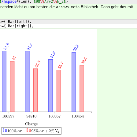
$
\hspace
*
{
1em
}
, 
$98
\%
Ar+2
\%
N_2$
}
nenden lädst du am besten die
Bibliothek. Dann geht das mit
arrows.meta
e={-Bar[left]},
e={-Bar[right]},