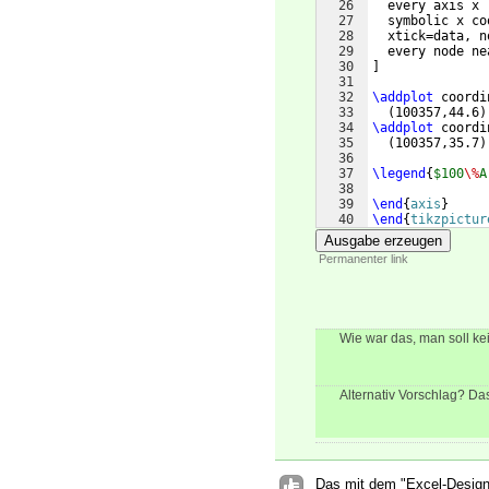
26
  every axis x 
27
  symbolic x co
28
  xtick=data, n
29
  every node ne
30
]
31
32
\addplot
 coordi
33
(
100357,44.6
)
34
\addplot
 coordi
35
(
100357,35.7
)
36
37
\legend
{
$100
\%
A
38
39
\end
{
axis
}
40
\end
{
tikzpictur
41
\caption
{
Ferrit
Ausgabe erzeugen
Permanenter link
Wie war das, man soll kei
Alternativ Vorschlag? Das
Das mit dem "Excel-Design" s