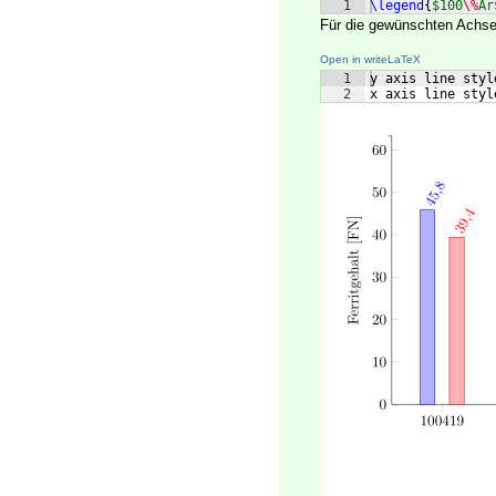
1
\legend
{
$100
\%
Ar
Für die gewünschten Achse
Open in writeLaTeX
1
y axis line styl
2
x axis line styl