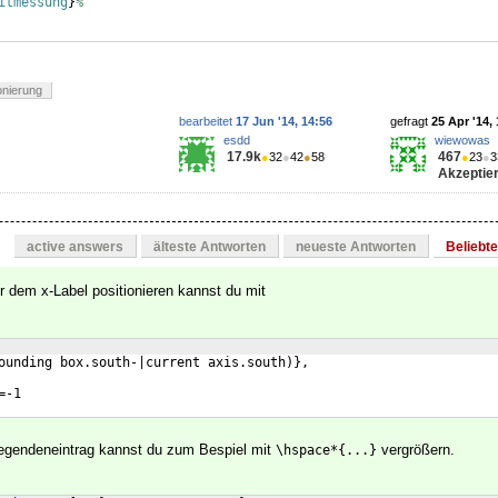
itmessung
}
%
onierung
bearbeitet
17 Jun '14, 14:56
gefragt
25 Apr '14,
esdd
wiewowas
17.9k
467
●
32
●
42
●
58
●
23
●
3
Akzeptier
active answers
älteste Antworten
neueste Antworten
Beliebt
r dem x-Label positionieren kannst du mit
ounding box.south-|current axis.south)},
=-1
gendeneintrag kannst du zum Bespiel mit
vergrößern.
\hspace*{...}