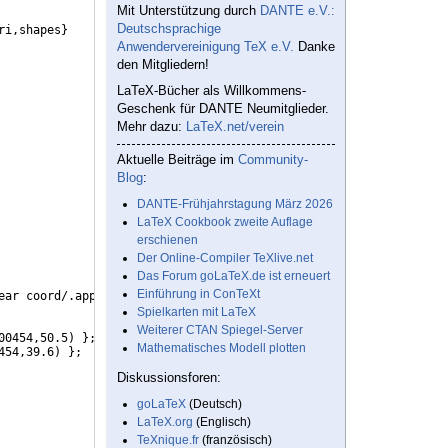
Mit Unterstützung durch
DANTE e.V.:
Deutschsprachige
ri,shapes
}
Anwendervereinigung TeX e.V.
Danke
den Mitgliedern!
LaTeX-Bücher als Willkommens-
Geschenk für DANTE Neumitglieder.
Mehr dazu:
LaTeX.net/verein
Aktuelle Beiträge im
Community-
Blog
:
DANTE-Frühjahrstagung März 2026
LaTeX Cookbook zweite Auflage
erschienen
Der Online-Compiler TeXlive.net
Das Forum goLaTeX.de ist erneuert
Einführung in ConTeXt
ear coord/.append style=
{
anchor=mid west,rotate=60
}
Spielkarten mit LaTeX
Weiterer CTAN Spiegel-Server
00454,50.5
)
}
; 
Mathematisches Modell plotten
454,39.6
)
}
;
Diskussionsforen:
goLaTeX
(Deutsch)
LaTeX.org
(Englisch)
TeXnique.fr
(französisch)