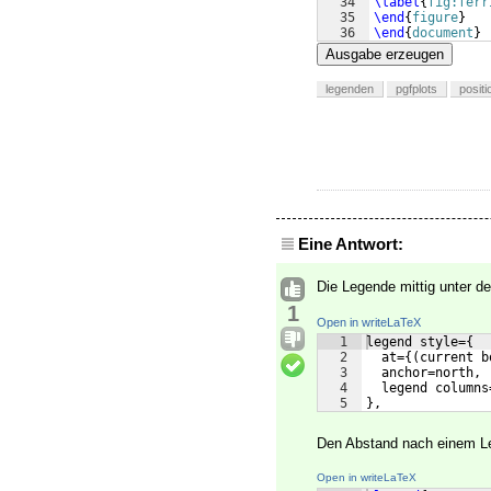
34
\label
{
fig:ferr
35
\end
{
figure
}
36
\end
{
document
}
Ausgabe erzeugen
legenden
pgfplots
positi
Eine Antwort:
Die Legende mittig unter de
1
Open in writeLaTeX
1
legend style={
2
  at={(current b
3
  anchor=north,
4
  legend columns
5
},
Den Abstand nach einem Le
Open in writeLaTeX