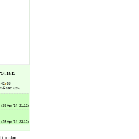
'14, 18:11
●
42
●
58
t-Rate:
62%
(25 Apr '14, 21:12)
(25 Apr '14, 23:12)
t), in den