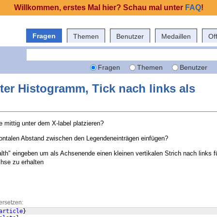
Willkommen, erstes Mal hier? Schau mal unter
FAQ
!
Fragen
Themen
Benutzer
Medaillen
Of
Fragen
Themen
Benutzer
er Histogramm, Tick nach links als
 mittig unter dem X-label platzieren?
zontalen Abstand zwischen den Legendeneinträgen einfügen?
lth" eingeben um als Achsenende einen kleinen vertikalen Strich nach links f
chse zu erhalten
ersetzen:
article
}