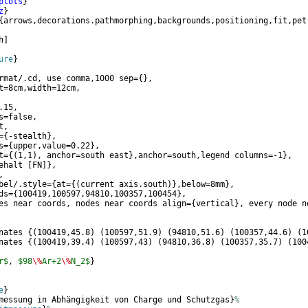
plots
}
z
}
{
arrows,decorations.pathmorphing,backgrounds,positioning,fit,pet
h
]
ure
}
rmat/.cd, use comma,1000 sep=
{
}
, 
t=8cm,width=12cm,
.15,
s=false,
t, 
=
{
-stealth
}
, 
s=
{
upper,value=0.22
}
,
t=
{(
1,1
)
, anchor=south east
}
,anchor=south,legend columns=-1
}
, 
ehalt 
[
FN
]}
,
, 
bel/.style=
{
at=
{(
current axis.south
)}
,below=8mm
}
,
ds=
{
100419,100597,94810,100357,100454
}
, 
es near coords, nodes near coords align=
{
vertical
}
, every node n
nates 
{(
100419,45.8
)
(
100597,51.9
)
(
94810,51.6
)
(
100357,44.6
)
(
1
nates 
{(
100419,39.4
)
(
100597,43
)
(
94810,36.8
)
(
100357,35.7
)
(
100
r$
, 
$98
\%
Ar+2
\%
N_2$
}
e
}
messung in Abhängigkeit von Charge und Schutzgas
}
%