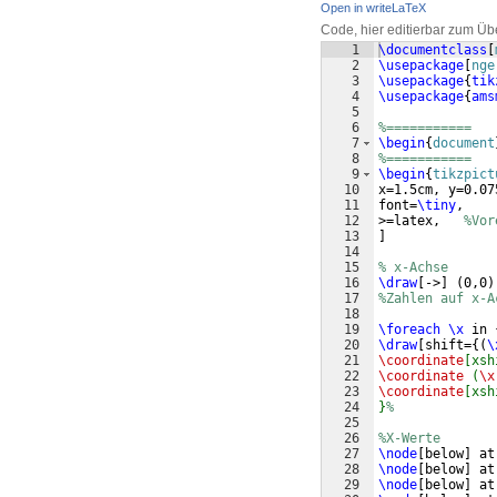
Open in writeLaTeX
Code, hier editierbar zum Üb
1
\documentclass
[
2
\usepackage
[
nge
3
\usepackage
{
tik
4
\usepackage
{
ams
5
6
%===========
7
\begin
{
document
8
%===========
9
\begin
{
tikzpict
10
x=1.5cm, y=0.07
11
font=
\tiny
,
12
>=latex,   
%Vor
13
]
14
15
% x-Achse
16
\draw
[
->
]
(
0,0
)
17
%Zahlen auf x-A
18
19
\foreach
\x
 in 
20
\draw
[
shift=
{(
\
21
\coordinate
[xsh
22
\coordinate
 (
\x
23
\coordinate
[xsh
24
}
%
25
26
%X-Werte  
27
\node
[
below
]
 at
28
\node
[
below
]
 at
29
\node
[
below
]
 at