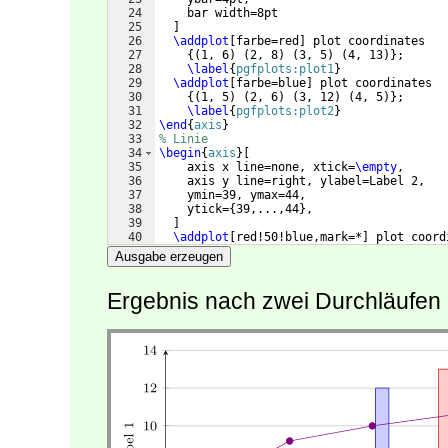
24
    bar width=8pt
25
]
26
\addplot
[
farbe=red
]
 plot coordinates 
27
{(
1, 6
)
(
2, 8
)
(
3, 5
)
(
4, 13
)}
;
28
\label
{
pgfplots:plot1
}
29
\addplot
[
farbe=blue
]
 plot coordinates 
30
{(
1, 5
)
(
2, 6
)
(
3, 12
)
(
4, 5
)}
;
31
\label
{
pgfplots:plot2
}
32
\end
{
axis
}
33
% Linie
34
\begin
{
axis
}
[
35
    axis x line=none, xtick=
\empty
,
36
    axis y line=right, ylabel=Label 2, 
37
    ymin=39, ymax=44, 
38
    ytick=
{
39,...,44
}
, 
39
]
40
\addplot
[
red!50!blue,mark=*
]
 plot coord
41
{(
01, 40.4
)
(
02, 41.6
)
(
03, 42
)
(
04, 
Ausgabe erzeugen
Ergebnis nach zwei Durchläufen