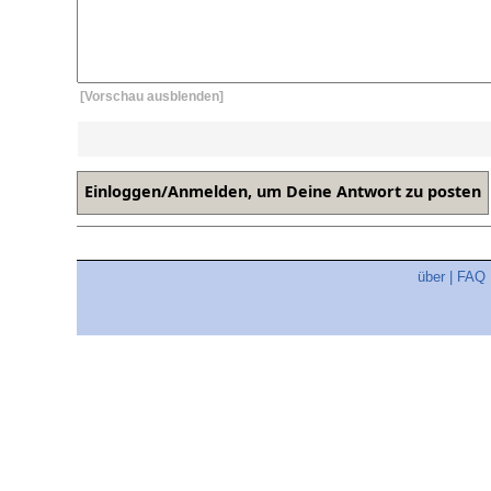
[Vorschau ausblenden]
über
|
FAQ