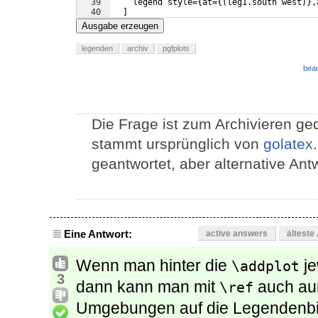
39
    legend style=
{
at=
{(
leg1.south west
)}
,
40
]
41
\addplot
[
red!50!blue,mark=*
]
 plot coord
Ausgabe erzeugen
legenden
archiv
pgfplots
bear
Die Frage ist zum Archivieren ged
stammt ursprünglich von
golatex
geantwortet, aber alternative An
Eine Antwort:
active answers
älteste
Wenn man hinter die
je
\addplot
3
dann kann man mit
auch au
\ref
Umgebungen auf die Legendenbil