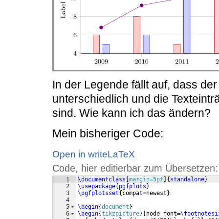
In der Legende fällt auf, dass d
unterschiedlich und die Texteintr
sind. Wie kann ich das ändern?
Mein bisheriger Code:
Open in writeLaTeX
Code, hier editierbar zum Übersetzen:
1
\documentclass
[
margin=5pt
]
{
standalone
}
2
\usepackage
{
pgfplots
}
3
\pgfplotsset
{
compat=newest
}
4
5
\begin
{
document
}
6
\begin
{
tikzpicture
}
[
node font=
\footnotesi