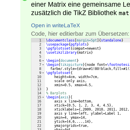
einer Matrix eine gemeinsame Le
zusätzlich die TikZ Bibliothek
mat
Open in writeLaTeX
Code, hier editierbar zum Übersetzen:
1
\documentclass
[
margin=5pt
]
{
standalone
}
2
\usepackage
{
pgfplots
}
3
\pgfplotsset
{
compat=newest
}
4
\usetikzlibrary
{
matrix
}
5
6
\begin
{
document
}
7
\begin
{
tikzpicture
}
[
node font=
\footnotesi
8
  farbe/.style=
{
draw=#1!80!black,fill=#1!
9
\pgfplotsset
{
10
    height=4cm, width=7cm,
11
    scale only axis, 
12
    xmin=0.5, xmax=4.5,
13
}
14
% Barplots
15
\begin
{
axis
}
[
16
    axis x line=bottom, 
17
    xtick=
{
0.5, 1, 2, 3, 4, 4.5
}
,
18
    xticklabels=
{
,2009, 2010, 2011, 2012,
19
    axis y line=left, ylabel=Label 1,
20
    ymin=4, ymax=14,
21
    ytick=
{
4,6,...,14
}
, 
22
    ymajorgrids=true, 
23
    ybar=4pt, 