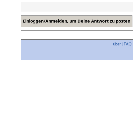
über
|
FAQ