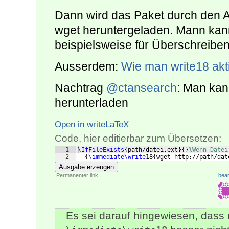
Dann wird das Paket durch den 
wget heruntergeladen. Mann kan
beispielsweise für Überschreiben
Ausserdem:
Wie man write18 akti
Nachtrag
@ctansearch
: Man kan
herunterladen
Open in writeLaTeX
Code, hier editierbar zum Übersetzen:
1
\IfFileExists
{
path/datei.ext
}
{
}
%Wenn Datei
2
{
\immediate\write
18
{
wget http://path/dat
Ausgabe erzeugen
Permanenter link
bear
Es sei darauf hingewiesen, dass