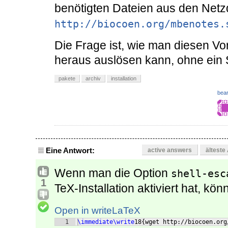
benötigten Dateien aus den Netz
http://biocoen.org/mbenotes.
Die Frage ist, wie man diesen Vo
heraus auslösen kann, ohne ein S
pakete
archiv
installation
bear
Eine Antwort:
active answers
älteste
Wenn man die Option
shell-esc
1
TeX-Installation aktiviert hat, kö
Open in writeLaTeX
1
\immediate\write
18
{
wget http://biocoen.org