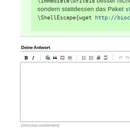
besser nicht
\immediate\write18
sondern stattdessen das Paket
s
\ShellEscape{wget 
http://bioc
Deine Antwort
[Vorschau ausblenden]