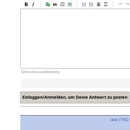
[Vorschau ausblenden]
über
|
FAQ