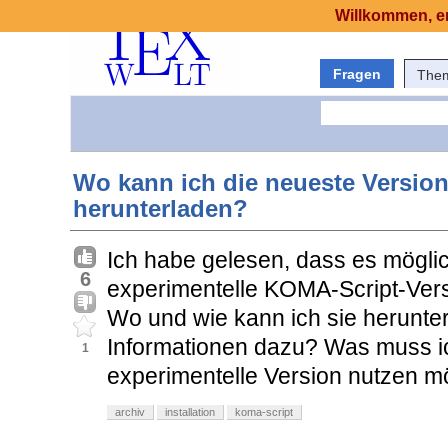
Willkommen, er
Fragen
The
Wo kann ich die neueste Versio
herunterladen?
Ich habe gelesen, dass es möglich 
6
experimentelle KOMA-Script-Versi
Wo und wie kann ich sie herunte
Informationen dazu? Was muss i
1
experimentelle Version nutzen m
archiv
installation
koma-script