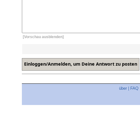
[Vorschau ausblenden]
über
|
FAQ